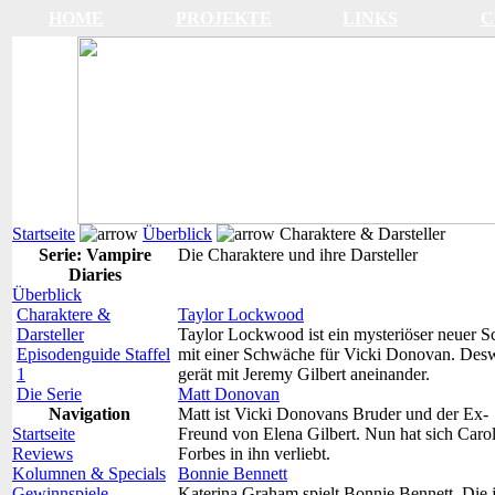
HOME
PROJEKTE
LINKS
C
Startseite
Überblick
Charaktere & Darsteller
Serie: Vampire
Die Charaktere und ihre Darsteller
Diaries
Überblick
Charaktere &
Taylor Lockwood
Darsteller
Taylor Lockwood ist ein mysteriöser neuer S
Episodenguide Staffel
mit einer Schwäche für Vicki Donovan. Des
1
gerät mit Jeremy Gilbert aneinander.
Die Serie
Matt Donovan
Navigation
Matt ist Vicki Donovans Bruder und der Ex-
Startseite
Freund von Elena Gilbert. Nun hat sich Caro
Reviews
Forbes in ihn verliebt.
Kolumnen & Specials
Bonnie Bennett
Gewinnspiele
Katerina Graham spielt Bonnie Bennett. Die 