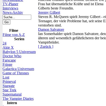
TV-Planer
Frau hat übernatürliche Kräfte und ist Elena
Interviews
Gilberts beste Freundin.
News-Archiv
Jeremy Gilbert
Steven R. McQueen spielt Jeremy Gilbert - e
Teenager, der viele Probleme hat, seit seine E
verstorben sind.
Damon Salvatore
Filme
Ian Somerhalder spielt Damon Salvatore, den
Filme von A-Z
älteren und wesentlich gefährlicheren der bei
Serien
Vampirbrüder.
24
[ Zurück ]
Akte X
Babylon 5 Universum
Doctor Who
Farscape
Fringe
Galactica Universum
Game of Thrones
Lost
Primeval
Stargate
Star Trek
Supernatural
The Vampire Diaries
Intern