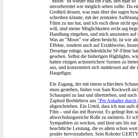
"Moon" ist wieder mal ein Film, den man so
unvorbereitet wie möglich sehen sollte. Da ei
Großteil dessen, was man über ihn sagen bzw
schreiben könnte, mit der zentralen Auflösun
Films zu tun hat, und ich euch diese nicht spo
will, sind meine Möglichkeiten recht arg begr
Handlung eingehen, und mich ansonsten auf d
Was an "Moon" vor allem besticht, ist wie alt
Effekte, sondern auch auf Erzählweise, Insz
Derartige ruhige, nachdenkliche SF-Filme ha
gesehen. Selbst die bisherigen Highlights, w
hatten einigen actionreichere Szenen zu bie
aus, und konzentriert sich stattdessen auf di
Hauptfigur.
Ein Zugang, der mit einem schlechten Schaus
muss gestehen, bisher von Sam Rockwell nich
Schauspiel zu laut und übertrieben, und nach 
Zaphod Beeblebrox aus
"Per Anhalter durch 
abgeschrieben. Ein Urteil, dass ich nun aufs 
Film – und das mit Bravour. Es gelingt ihm 
abwechslungsreiche Rolle zu meistern. Er sch
Sympathien zu wecken, und lässt uns bis zur 
beachtliche Leistung, die es allein schon we
positiv hervorzuheben. Sein Roboter GERTY