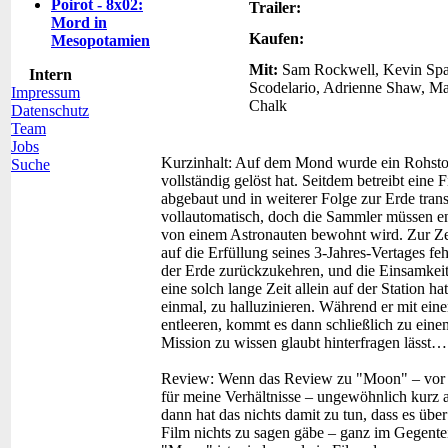
Poirot - 8x02:
Trailer:
Mord in
Kaufen:
Mesopotamien
Mit:
Sam Rockwell, Kevin Spa
Intern
Scodelario, Adrienne Shaw, M
Impressum
Chalk
Datenschutz
Team
Jobs
Kurzinhalt:
Auf dem Mond wurde ein Rohstoff
Suche
vollständig gelöst hat. Seitdem betreibt ein
abgebaut und in weiterer Folge zur Erde trans
vollautomatisch, doch die Sammler müssen en
von einem Astronauten bewohnt wird. Zur Ze
auf die Erfüllung seines 3-Jahres-Vertages feh
der Erde zurückzukehren, und die Einsamkeit
eine solch lange Zeit allein auf der Station h
einmal, zu halluzinieren. Während er mit ei
entleeren, kommt es dann schließlich zu eine
Mission zu wissen glaubt hinterfragen lässt…
Review:
Wenn das Review zu "Moon" – vor 
für meine Verhältnisse – ungewöhnlich kurz au
dann hat das nichts damit zu tun, dass es übe
Film nichts zu sagen gäbe – ganz im Gegente