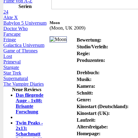
Filme von A-Z
Serien
24
Akte X
Babylon 5 Universum
Moon
(Moon, UK 2009)
Doctor Who
Farscape
Fringe
Bewertung:
Galactica Universum
Studio/Verleih:
Game of Thrones
Regie:
Lost
Produzenten:
Primeval
Stargate
Drehbuch:
Star Trek
Supernatural
Musik:
The Vampire Diaries
Kamera:
Neue Reviews
Schnitt:
Das fliegende
Genre:
Auge - 1x08:
Brisante
Kinostart (Deutschland):
Forschung
Kinostart (UK):
Laufzeit:
Twin Peaks -
Altersfreigabe:
2x13:
Homepage:
Schachmatt