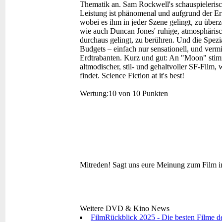
Thematik an. Sam Rockwell's schauspieleris
Leistung ist phänomenal und aufgrund der Er
wobei es ihm in jeder Szene gelingt, zu überz
wie auch Duncan Jones' ruhige, atmosphärisc
durchaus gelingt, zu berühren. Und die Spezia
Budgets – einfach nur sensationell, und ver
Erdtrabanten. Kurz und gut: An "Moon" stimmt e
altmodischer, stil- und gehaltvoller SF-Film, 
findet. Science Fiction at it's best!
Wertung:
10 von 10 Punkten
Mitreden!
Sagt uns eure Meinung zum Film i
Weitere DVD & Kino News
FilmRückblick 2025 - Die besten Filme d