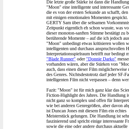
Die letzte große Stärke ist dann die Handlung
"Moon" eine intelligente und interessante Gesc
die es von der ersten Sekunde an schafft, den
mit einigen emotionalen Momenten gespickt. 
GERTY Sam über die seltsamen Vorkommniss
Zeitpunkt eigentlich eh schon wusste, was vor
dieser monoton-sanften Stimme bestätigt zu 
berührende Momente – auf die ich jedoch au
"Moon" unbedingt etwas kritisieren wollen w
intelligenten und durchaus anspruchsvollen 
Interpretationsspielraum betrifft nur bedin
"Blade Runner"
oder
"Donnie Darko"
messen
vorhanden wären, aber die Stärken von "Moon
auch, dass einen dieser Film möglicherweise n
des Genres. Nichtsdestotrotz darf jeder SF-F
intelligenten Film nicht verpassen – denn wer
Fazit:
"Moon" ist für mich ganz klar das Scie
Fiction-Highlight des Jahres. Die Handlung i
nicht ganz so komplex und offen für Interpre
wie bei anderen Genregrößen, aber davon a
ist Duncan Jones mit diesem Film ein echtes
Meisterstück gelungen. Die Handlung ist seh
faszinierend und spricht einige interessante F
sowie die eine oder andere durchaus aktuelle