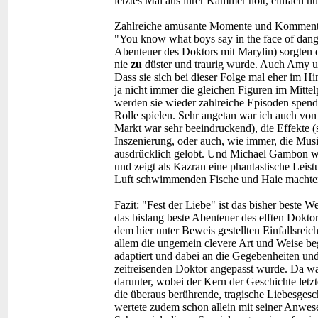
letztes Mal aus ihrer Kammer holt, einfach 
Zahlreiche amüsante Momente und Kommenta
"You know what boys say in the face of da
Abenteuer des Doktors mit Marylin) sorgten da
nie
zu
düster und traurig wurde. Auch Amy 
Dass sie sich bei dieser Folge mal eher im H
ja nicht immer die gleichen Figuren im Mittelp
werden sie wieder zahlreiche Episoden spendi
Rolle spielen. Sehr angetan war ich auch von 
Markt war sehr beeindruckend), die Effekte (
Inszenierung, oder auch, wie immer, die Musi
ausdrücklich gelobt. Und Michael Gambon wa
und zeigt als Kazran eine phantastische Leistu
Luft schwimmenden Fische und Haie machten d
Fazit:
"Fest der Liebe" ist das bisher beste 
das bislang beste Abenteuer des elften Dokto
dem hier unter Beweis gestellten Einfallsrei
allem die ungemein clevere Art und Weise be
adaptiert und dabei an die Gegebenheiten u
zeitreisenden Doktor angepasst wurde. Da wa
darunter, wobei der Kern der Geschichte letzt
die überaus berührende, tragische Liebesge
wertete zudem schon allein mit seiner Anwes