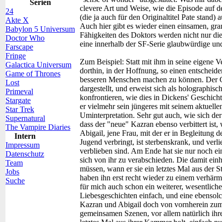
Serien
clevere Art und Weise, wie die Episode auf 
24
(die ja auch für den Originaltitel Pate stand) 
Akte X
Auch hier gibt es wieder einen einsamen, gra
Babylon 5 Universum
Fähigkeiten des Doktors werden nicht nur die
Doctor Who
eine innerhalb der SF-Serie glaubwürdige und
Farscape
Fringe
Zum Beispiel: Statt mit ihm in seine eigene Ve
Galactica Universum
dorthin, in der Hoffnung, so einen entscheid
Game of Thrones
besseren Menschen machen zu können. Der 
Lost
dargestellt, und erweist sich als holographis
Primeval
konfrontieren, wie dies in Dickens' Geschicht
Stargate
er vielmehr sein jüngeres mit seinem aktuellen
Star Trek
Uminterpretation. Sehr gut auch, wie sich der 
Supernatural
dass der "neue" Kazran ebenso verbittert ist
The Vampire Diaries
Abigail, jene Frau, mit der er in Begleitung
Intern
Jugend verbringt, ist sterbenskrank, und verl
Impressum
verblieben sind. Am Ende hat sie nur noch ei
Datenschutz
sich von ihr zu verabschieden. Die damit ei
Team
müssen, wann er sie ein letztes Mal aus der St
Jobs
haben ihn erst recht wieder zu einem verhär
Suche
für mich auch schon ein weiterer, wesentlich
Liebesgeschichten einfach, und eine ebensolc
Kazran und Abigail doch von vornherein zum Sc
gemeinsamen Szenen, vor allem natürlich ihre