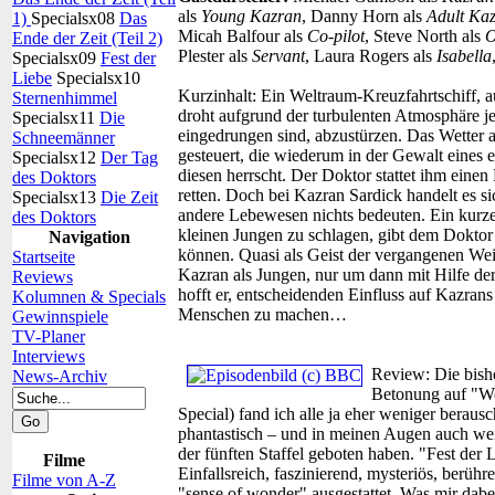
als
Young Kazran
, Danny Horn als
Adult Ka
1)
Specialsx08
Das
Micah Balfour als
Co-pilot
, Steve North als
O
Ende der Zeit (Teil 2)
Plester als
Servant
, Laura Rogers als
Isabella
Specialsx09
Fest der
Liebe
Specialsx10
Kurzinhalt:
Ein Weltraum-Kreuzfahrtschiff, a
Sternenhimmel
droht aufgrund der turbulenten Atmosphäre jen
Specialsx11
Die
eingedrungen sind, abzustürzen. Das Wetter 
Schneemänner
gesteuert, die wiederum in der Gewalt eines 
Specialsx12
Der Tag
diesen herrscht. Der Doktor stattet ihm eine
des Doktors
retten. Doch bei Kazran Sardick handelt es s
Specialsx13
Die Zeit
andere Lebewesen nichts bedeuten. Ein kurze
des Doktors
kleinen Jungen zu schlagen, gibt dem Dokto
Navigation
können. Quasi als Geist der vergangenen Wei
Startseite
Kazran als Jungen, nur um dann mit Hilfe der
Reviews
hofft er, entscheidenden Einfluss auf Kazra
Kolumnen & Specials
Menschen zu machen…
Gewinnspiele
TV-Planer
Interviews
Review:
Die bish
News-Archiv
Betonung auf "Wei
Special) fand ich alle ja eher weniger beraus
phantastisch – und in meinen Augen auch wei
der fünften Staffel geboten haben. "Fest der
Filme
Einfallsreich, faszinierend, mysteriös, berüh
Filme von A-Z
"sense of wonder" ausgestattet. Was mir dabei