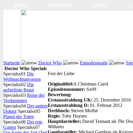
HOME
PROJEKTE
LINKS
C
Startseite
Doctor Who
Episodenguide
Spe
Doctor Who Specials
Fest der Liebe
Specialsx01
Die
Weihnachtsinvasion
Originaltitel:
A Christmas Carol
Specialsx02
Die
Episodennummer:
Sx09
aufgelöste Braut
Bewertung:
Specialsx03
Reise der
Erstausstrahlung UK:
25. Dezember 2010
Verdammten
Erstausstrahlung D:
01. Februar 2012
Specialsx04
Der andere
Drehbuch:
Steven Moffat
Doktor
Specialsx05
Regie:
Toby Haynes
Planet der Toten
Hauptdarsteller:
David Tennant als
The Doc
Specialsx06
Der rote
Williams
Garten
Specialsx07
Gastdarsteller:
Michael Gambon als
Kazran
Das Ende der Zeit (Teil