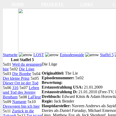
HOME
PROJEKTE
LINKS
C
Startseite
LOST
Episodenguide
Staffel 5
Lost Staffel 5
Die Lüge
5x01
Weil du gegangen
bist
5x02
Die Lüge
Originaltitel:
The Lie
5x03
Die Bombe
5x04
Episodennummer:
5x02
Der kleine Prinz
5x05
Bewertung:
Dieser Ort ist der Tod
Erstausstrahlung USA:
21.01.2009
5x06
316
5x07
Leben
Erstausstrahlung D:
21.01.2010 (Free-TV, 
und Tod des Jeremy
Drehbuch:
Edward Kitsis & Adam Horowit
Bentham
5x08
LaFleur
Regie:
Jack Bender
5x09
Namaste
5x10
Hauptdarsteller:
Naveen Andrews als
Sayid
Deswegen bin ich hier
Davies als
Daniel Faraday
, Michael Emerso
5x11
Zurück in die
Linus
, Matthew Fox als
Jack Shephard
, Jorg
Zukunft
5x12
Tot ist tot