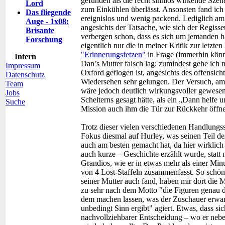
gefunden als die recht sinnlos wirkende Szen
Lord
zum Einkühlen überlässt. Ansonsten fand ich
Das fliegende
ereignislos und wenig packend. Lediglich a
Auge - 1x08:
angesichts der Tatsache, wie sich der Regiss
Brisante
verbergen schon, dass es sich um jemanden 
Forschung
eigentlich nur die in meiner Kritik zur letz
"Erinnerungsfetzen"
in Frage (immerhin könn
Intern
Dan’s Mutter falsch lag; zumindest gehe ich 
Impressum
Oxford geflogen ist, angesichts des offensich
Datenschutz
Wiedersehen sehr gelungen. Der Versuch, am
Team
wäre jedoch deutlich wirkungsvoller gewese
Jobs
Scheiterns gesagt hätte, als ein „Dann helfe 
Suche
Mission auch ihm die Tür zur Rückkehr öffne
Trotz dieser vielen verschiedenen Handlungss
Fokus diesmal auf Hurley, was seinen Teil de
auch am besten gemacht hat, da hier wirklic
auch kurze – Geschichte erzählt wurde, statt
Grandios, wie er in etwas mehr als einer Mi
von 4 Lost-Staffeln zusammenfasst. So schön
seiner Mutter auch fand, haben mir dort die
zu sehr nach dem Motto "die Figuren genau 
dem machen lassen, was der Zuschauer erwart
unbedingt Sinn ergibt" agiert. Etwas, dass si
nachvollziehbarer Entscheidung – wo er nebe