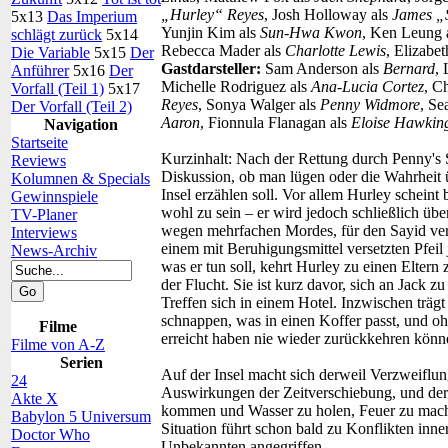
„Hurley“ Reyes
, Josh Holloway als
James „
5x13
Das Imperium
Yunjin Kim als
Sun-Hwa Kwon
, Ken Leung 
schlägt zurück
5x14
Rebecca Mader als
Charlotte Lewis
, Elizabet
Die Variable
5x15
Der
Gastdarsteller:
Sam Anderson als
Bernard
, 
Anführer
5x16
Der
Michelle Rodriguez als
Ana-Lucia Cortez
, C
Vorfall (Teil 1)
5x17
Reyes
, Sonya Walger als
Penny Widmore
, Se
Der Vorfall (Teil 2)
Aaron
, Fionnula Flanagan als
Eloise Hawkin
Navigation
Startseite
Kurzinhalt:
Nach der Rettung durch Penny's Sc
Reviews
Diskussion, ob man lügen oder die Wahrheit 
Kolumnen & Specials
Insel erzählen soll. Vor allem Hurley schein
Gewinnspiele
wohl zu sein – er wird jedoch schließlich über
TV-Planer
wegen mehrfachen Mordes, für den Sayid veran
Interviews
einem mit Beruhigungsmittel versetzten Pfei
News-Archiv
was er tun soll, kehrt Hurley zu einen Elter
der Flucht. Sie ist kurz davor, sich an Jack 
Treffen sich in einem Hotel. Inzwischen trägt
schnappen, was in einen Koffer passt, und ohn
Filme
erreicht haben nie wieder zurückkehren kö
Filme von A-Z
Serien
Auf der Insel macht sich derweil Verzweiflun
24
Auswirkungen der Zeitverschiebung, und der 
Akte X
kommen und Wasser zu holen, Feuer zu mache
Babylon 5 Universum
Situation führt schon bald zu Konflikten inn
Doctor Who
Unbekannten angegriffen…