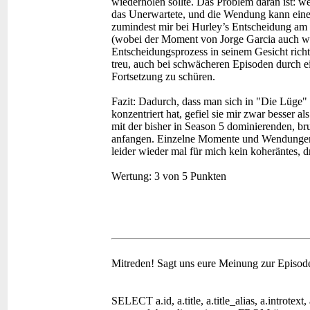
wiederholen sollte. Das Problem daran ist: we
das Unerwartete, und die Wendung kann einen 
zumindest mir bei Hurley’s Entscheidung am
(wobei der Moment von Jorge Garcia auch wi
Entscheidungsprozess in seinem Gesicht richt
treu, auch bei schwächeren Episoden durch ei
Fortsetzung zu schüren.
Fazit:
Dadurch, dass man sich in "Die Lüge" e
konzentriert hat, gefiel sie mir zwar besser al
mit der bisher in Season 5 dominierenden, br
anfangen. Einzelne Momente und Wendungen 
leider wieder mal für mich kein koheräntes,
Wertung:
3 von 5 Punkten
Mitreden!
Sagt uns eure Meinung zur Episod
SELECT a.id, a.title, a.title_alias, a.introtext,