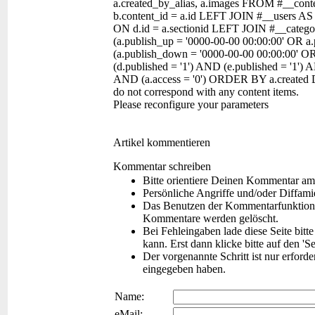
a.created_by_alias, a.images FROM #__con
b.content_id = a.id LEFT JOIN #__users AS
ON d.id = a.sectionid LEFT JOIN #__categor
(a.publish_up = '0000-00-00 00:00:00' OR a
(a.publish_down = '0000-00-00 00:00:00' O
(d.published = '1') AND (e.published = '1') 
AND (a.access = '0') ORDER BY a.created 
do not correspond with any content items.
Please reconfigure your parameters
Artikel kommentieren
Kommentar schreiben
Bitte orientiere Deinen Kommentar am
Persönliche Angriffe und/oder Diffam
Das Benutzen der Kommentarfunktion f
Kommentare werden gelöscht.
Bei Fehleingaben lade diese Seite bitt
kann. Erst dann klicke bitte auf den 'S
Der vorgenannte Schritt ist nur erford
eingegeben haben.
Name:
eMail: