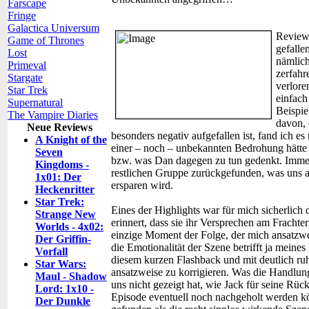
Farscape
Fringe
Galactica Universum
Review
Game of Thrones
gefalle
Lost
nämlich
Primeval
zerfahr
Stargate
verlore
Star Trek
einfach
Supernatural
Beispie
The Vampire Diaries
davon,
Neue Reviews
besonders negativ aufgefallen ist, fand ich es
A Knight of the
einer – noch – unbekannten Bedrohung hätte mi
Seven
bzw. was Dan dagegen zu tun gedenkt. Imme
Kingdoms -
restlichen Gruppe zurückgefunden, was uns a
1x01: Der
ersparen wird.
Heckenritter
Star Trek:
Eines der Highlights war für mich sicherlich
Strange New
erinnert, dass sie ihr Versprechen am Frachte
Worlds - 4x02:
einzige Moment der Folge, der mich ansatzw
Der Griffin-
die Emotionalität der Szene betrifft ja meines 
Vorfall
diesem kurzen Flashback und mit deutlich ruh
Star Wars:
ansatzweise zu korrigieren. Was die Handlung
Maul - Shadow
uns nicht gezeigt hat, wie Jack für seine Rück
Lord: 1x10 -
Episode eventuell noch nachgeholt werden könn
Der Dunkle