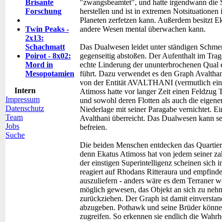
Brisante
"zwangsbeamtet", und hatte irgendwann die 
Forschung
herstellen und ist in extremen Notsituationen
Planeten zerfetzen kann. Außerdem besitzt Ek
Twin Peaks -
andere Wesen mental überwachen kann.
2x13:
Schachmatt
Das Dualwesen leidet unter ständigen Schmer
Poirot - 8x02:
gegenseitig abstoßen. Der Aufenthalt im Trage
Mord in
echte Linderung der ununterbrochenen Qual 
Mesopotamien
führt. Dazu verwendet es den Graph Avalthani,
von der Entität AVALTHANI (vermutlich eine p
Intern
Atimoss hatte vor langer Zeit einen Feldzug 
Impressum
und sowohl deren Flotten als auch die eigene
Datenschutz
Niederlage mit seiner Paragabe vernichtet. 
Team
Avalthani überreicht. Das Dualwesen kann se
Jobs
befreien.
Suche
Die beiden Menschen entdecken das Quartier d
denn Ekatus Atimoss hat von jedem seiner za
der einstigen Superintelligenz scheinen sich
reagiert auf Rhodans Ritteraura und empfindet
auszuliefern - anders wäre es dem Terraner 
möglich gewesen, das Objekt an sich zu neh
zurückziehen. Der Graph ist damit einverstan
abzugeben. Pothawk und seine Brüder können
zugreifen. So erkennen sie endlich die Wahrhe