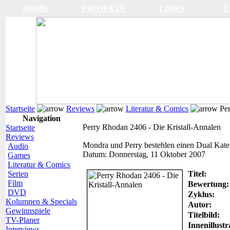
HOME
PROJEKTE
LINKS
C
Startseite
Reviews
Literatur & Comics
Per
Navigation
Perry Rhodan 2406 - Die Kristall-Annalen
Startseite
Reviews
Mondra und Perry bestehlen einen Dual
Kate
Audio
Datum:
Donnerstag, 11 Oktober 2007
Games
Literatur & Comics
Serien
Titel:
Film
Bewertung:
DVD
Zyklus:
Kolumnen & Specials
Autor:
Gewinnspiele
Titelbild:
TV-Planer
Innenillustr
Interviews