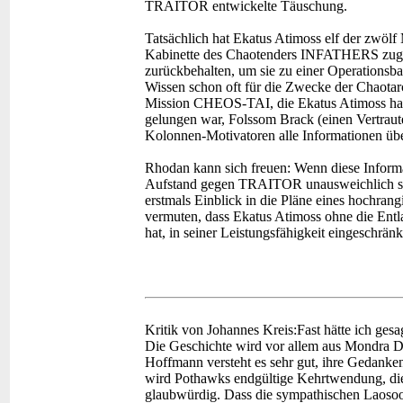
TRAITOR entwickelte Täuschung.
Tatsächlich hat Ekatus Atimoss elf der zwöl
Kabinette des Chaotenders INFATHERS zuge
zurückbehalten, um sie zu einer Operationsba
Wissen schon oft für die Zwecke der Chaotar
Mission CHEOS-TAI, die Ekatus Atimoss hatte
gelungen war, Folssom Brack (einen Vertrau
Kolonnen-Motivatoren alle Informationen ü
Rhodan kann sich freuen: Wenn diese Informa
Aufstand gegen TRAITOR unausweichlich se
erstmals Einblick in die Pläne eines hochran
vermuten, dass Ekatus Atimoss ohne die Entl
hat, in seiner Leistungsfähigkeit eingeschränk
Kritik von Johannes Kreis:
Fast hätte ich ges
Die Geschichte wird vor allem aus Mondra D
Hoffmann versteht es sehr gut, ihre Gedanke
wird Pothawks endgültige Kehrtwendung, die s
glaubwürdig. Dass die sympathischen Laosoo