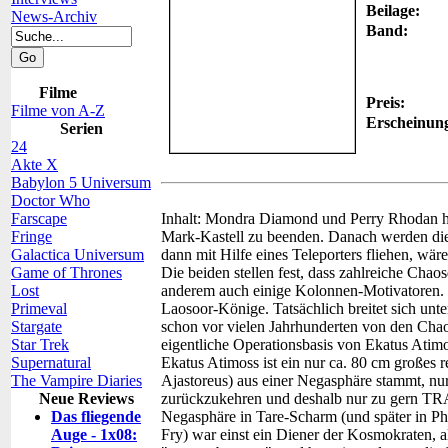
Beilage:
News-Archiv
Band:
Filme
Preis:
Filme von A-Z
Erscheinun
Serien
24
Akte X
Babylon 5 Universum
Doctor Who
Farscape
Inhalt:
Mondra Diamond und Perry Rhodan hab
Fringe
Mark-Kastell zu beenden. Danach werden die 
Galactica Universum
dann mit Hilfe eines Teleporters fliehen, wä
Game of Thrones
Die beiden stellen fest, dass zahlreiche Ch
Lost
anderem auch einige Kolonnen-Motivatoren. Da
Primeval
Laosoor-Könige. Tatsächlich breitet sich unt
Stargate
schon vor vielen Jahrhunderten von den Ch
Star Trek
eigentliche Operationsbasis von Ekatus Atim
Supernatural
Ekatus Atimoss ist ein nur ca. 80 cm großes 
The Vampire Diaries
Ajastoreus) aus einer Negasphäre stammt, nu
Neue Reviews
zurückzukehren und deshalb nur zu gern TRA
Das fliegende
Negasphäre in Tare-Scharm (und später in Ph
Auge - 1x08:
Fry) war einst ein Diener der Kosmokraten, al