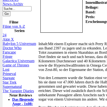
Innenillustra
News-Archiv
Beilage:
Band:
Preis:
Erscheinung
Filme
Filme von A-Z
Serien
24
Akte X
Babylon 5 Universum
Inhalt:
Mit einem Explorer macht sich Perry R
Doctor Who
aus Band 2397 zu jagen und zu erkunden. Le
Farscape
Tolot zusammen in einem Skarabäus an Bord 
Fringe
Dort finden sie nach und nach heraus, dass d
Galactica Universum
Kilometern Durchmesser und 40 Kilometern H
Game of Thrones
sowie die Hyperschwallfronten in Omega Cent
Lost
von Zeut-80, so der Eigenname der Station, d
Primeval
Von den Lemurern wurde die Station einst ver
Stargate
bis sie dann vor 47.000 Jahren durch die Ha
Star Trek
genommen und gewartet wurde. Diese haben
Supernatural
errichtet. Dieser wird zusätzlich durch ein S
The Vampire Diaries
unbekannte Passagiere allem Anschein nach vo
Neue Reviews
sogar von einem Universum ins andere. Wir er
Das fliegende
Auge - 1x08: