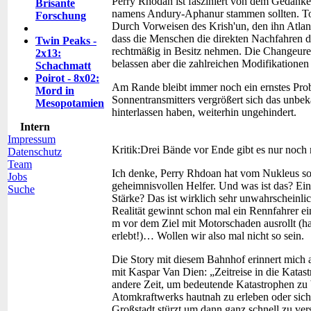
Perry Rhodan ist fasziniert von dem Gedank
Brisante
namens Andury-Aphanur stammen sollten. Tolo
Forschung
Durch Vorweisen des Krish'un, den ihn Atla
dass die Menschen die direkten Nachfahren d
Twin Peaks -
rechtmäßig in Besitz nehmen. Die Changeure
2x13:
belassen aber die zahlreichen Modifikationen 
Schachmatt
Poirot - 8x02:
Am Rande bleibt immer noch ein ernstes Prob
Mord in
Sonnentransmitters vergrößert sich das unbek
Mesopotamien
hinterlassen haben, weiterhin ungehindert.
Intern
Impressum
Kritik:
Drei Bände vor Ende gibt es nur noc
Datenschutz
Team
Ich denke, Perry Rhdoan hat vom Nukleus so v
Jobs
geheimnisvollen Helfer. Und was ist das? Ein 
Suche
Stärke? Das ist wirklich sehr unwahrscheinlic
Realität gewinnt schon mal ein Rennfahrer e
m vor dem Ziel mit Motorschaden ausrollt (h
erlebt!)… Wollen wir also mal nicht so sein.
Die Story mit diesem Bahnhof erinnert mich a
mit Kaspar Van Dien: „Zeitreise in die Katas
andere Zeit, um bedeutende Katastrophen zu 
Atomkraftwerks hautnah zu erleben oder sich
Großstadt stürzt um dann ganz schnell zu ver