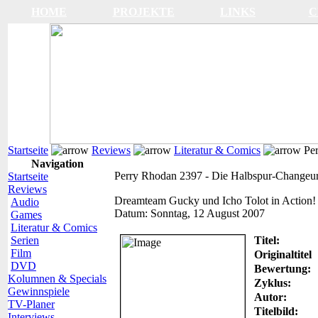
HOME
PROJEKTE
LINKS
C
Startseite
Reviews
Literatur & Comics
Per
Navigation
Perry Rhodan 2397 - Die Halbspur-Changeu
Startseite
Reviews
Dreamteam Gucky und Icho Tolot in Action!
Audio
Datum:
Sonntag, 12 August 2007
Games
Literatur & Comics
Serien
Titel:
Film
Originaltitel
DVD
Bewertung:
Kolumnen & Specials
Zyklus:
Gewinnspiele
Autor:
TV-Planer
Titelbild:
Interviews