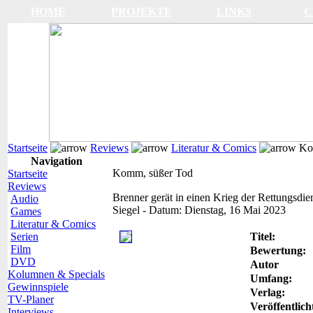
HOME
PROJEKTE
LINKS
C
Startseite
Reviews
Literatur & Comics
Kom
Navigation
Komm, süßer Tod
Startseite
Reviews
Brenner gerät in einen Krieg der Rettungsdie
Audio
Siegel
-
Datum:
Dienstag, 16 Mai 2023
Games
Literatur & Comics
Serien
Titel:
Film
Bewertung:
DVD
Autor
Kolumnen & Specials
Umfang:
Gewinnspiele
Verlag:
TV-Planer
Veröffentlich
Interviews