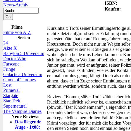
ISBN:
News-Archiv
Kaufen:
Filme
Kurzinhalt:
Trotz seiner Ermittlungserfolge a
Filme von A-Z
nicht zuletzt aufgrund seiner Erfahrung rund 
Serien
gekostet hätte, hat er auf Rettungsfahrer umge
24
Kreuzrettern. Doch nicht nur im Wagen selbst
Akte X
Zeuge, wie einer seiner Kollegen als er gera
Babylon 5 Universum
wobei gleich beide ums Leben kommen. Kurz 
Doctor Who
sich im ständigen Wettkampf befinden, wiede
Farscape
Junior genannt, wird er aufgrund seiner Poliz
Fringe
angesetzt, herauszufinden, wie es der Konkur
Galactica Universum
erstmal harmlos genug klingt. Doch als er d
Game of Thrones
ahnen, dass er im Zuge seiner Ermittlungen n
Lost
entführt werden würde, sondern auch, dass d
Primeval
Stargate
Review:
"Komm, süßer Tod" zählt sicherlich
Star Trek
Rückblick natürlich schwer ist, einzuschätzen
Supernatural
(obwohl "Der Knochenmann" ja eigentlich frü
The Vampire Diaries
besonders beliebt war, oder er erst wegen des
Neue Reviews
auch egal: Mit seinem dritten Fall für Simon
Das fliegende
Krimi vorgelegt, der für mich die beiden Vorg
Auge - 1x08:
den ersten Seiten noch nicht einmal so begeist