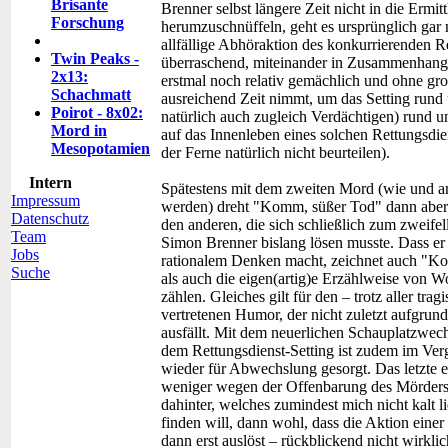
Brisante
Brenner selbst längere Zeit nicht in die Ermit
Forschung
herumzuschnüffeln, geht es ursprünglich gar
allfällige Abhöraktion des konkurrierenden 
Twin Peaks -
überraschend, miteinander in Zusammenhang s
2x13:
erstmal noch relativ gemächlich und ohne gro
Schachmatt
ausreichend Zeit nimmt, um das Setting rund 
Poirot - 8x02:
natürlich auch zugleich Verdächtigen) rund u
Mord in
auf das Innenleben eines solchen Rettungsdiens
Mesopotamien
der Ferne natürlich nicht beurteilen).
Intern
Spätestens mit dem zweiten Mord (wie und an w
Impressum
werden) dreht "Komm, süßer Tod" dann aber so
Datenschutz
den anderen, die sich schließlich zum zweif
Team
Simon Brenner bislang lösen musste. Dass er 
Jobs
rationalem Denken macht, zeichnet auch "K
Suche
als auch die eigen(artig)e Erzählweise von W
zählen. Gleiches gilt für den – trotz aller tr
vertretenen Humor, der nicht zuletzt aufgrun
ausfällt. Mit dem neuerlichen Schauplatzwech
dem Rettungsdienst-Setting ist zudem im Ve
wieder für Abwechslung gesorgt. Das letzte e
weniger wegen der Offenbarung des Mörders, 
dahinter, welches zumindest mich nicht kalt
finden will, dann wohl, dass die Aktion einer
dann erst auslöst – rückblickend nicht wirkli