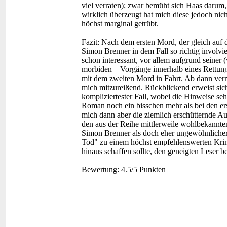
viel verraten); zwar bemüht sich Haas darum,
wirklich überzeugt hat mich diese jedoch nic
höchst marginal getrübt.
Fazit:
Nach dem ersten Mord, der gleich auf den
Simon Brenner in dem Fall so richtig involvie
schon interessant, vor allem aufgrund seiner (
morbiden – Vorgänge innerhalb eines Rettungs
mit dem zweiten Mord in Fahrt. Ab dann verm
mich mitzureißend. Rückblickend erweist sich
kompliziertester Fall, wobei die Hinweise seh
Roman noch ein bisschen mehr als bei den er
mich dann aber die ziemlich erschütternde Au
den aus der Reihe mittlerweile wohlbekannten 
Simon Brenner als doch eher ungewöhnlicher,
Tod" zu einem höchst empfehlenswerten Krimi
hinaus schaffen sollte, den geneigten Leser be
Bewertung:
4.5/5 Punkten