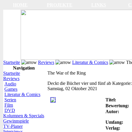
HOME
PROJEKTE
LINKS
C
Startseite
Reviews
Literatur & Comics
The
Navigation
The War of the Ring
Startseite
Reviews
Deckt die Bücher vier und fünf ab
Kategorie
Audio
Samstag, 02 Oktober 2021
Games
Literatur & Comics
Serien
Titel:
Film
Bewertung:
DVD
Autor:
Kolumnen & Specials
Gewinnspiele
Umfang:
TV-Planer
Verlag:
Interviews