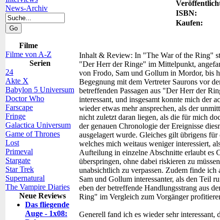
Veröffentlich
News-Archiv
ISBN:
Kaufen:
Filme
Filme von A-Z
Inhalt & Review:
In "The War of the Ring" s
Serien
"Der Herr der Ringe" im Mittelpunkt, angefan
24
von Frodo, Sam und Gollum in Mordor, bis h
Akte X
Begegnung mit dem Vertreter Saurons vor de
Babylon 5 Universum
betreffenden Passagen aus "Der Herr der Ring
Doctor Who
interessant, und insgesamt konnte mich der 
Farscape
wieder etwas mehr ansprechen, als der unmit
Fringe
nicht zuletzt daran liegen, als die für mich 
Galactica Universum
der genauen Chronologie der Ereignisse diesm
Game of Thrones
ausgelagert wurde. Gleiches gilt übrigens für
Lost
welches mich weitaus weniger interessiert, a
Primeval
Aufteilung in einzelne Abschnitte erlaubt es 
Stargate
überspringen, ohne dabei riskieren zu müssen
Star Trek
unabsichtlich zu verpassen. Zudem finde ich 
Supernatural
Sam und Gollum interessanter, als den Teil ru
The Vampire Diaries
eben der betreffende Handlungsstrang aus de
Neue Reviews
Ring" im Vergleich zum Vorgänger profitiere
Das fliegende
Auge - 1x08:
Generell fand ich es wieder sehr interessant