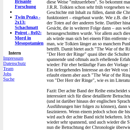
Brisante
diese Weise "mitzuerleben". So bekommt man 
Forschung
J.R.R. Tolkien schon sehr früh vorgesehen wa
Geschichte mit Inhalt zu füllen, damit die 
Twin Peaks -
funktioniert – eingebaut wurde. Wie z.B. die
2x13:
der Toten auf der anderen Seite. Darüber hi
Schachmatt
Gesicht, die in weiterer Folge dann – aus w
Poirot - 8x02:
herausgeschnitten wurde. Vor allem auch diese 
Mord in
als würde man sich bei einem Film entfernte o
Mesopotamien
man, wie Tolkien länger an so manchem Punkt
betrifft. Damit bietet auch "The War of the 
Intern
"Der Herr der Ringe" quasi über die Schulter 
Impressum
spannende und oftmals auch erhellende Erfah
Datenschutz
wieder: Für eher beiläufige Fans der Vorlage 
Team
Ein tiefergehendes Interesse an der Welt von
Jobs
erlaubt einem aber auch "The War of the Ring
Suche
von "Der Herr der Ringe", wie es im Literatur
Fazit:
Der achte Band der Reihe entscheidet 
interessiert sich für diese detaillierte Betr
(und ist darüber hinaus der englischen Sprac
Ausführungen hier folgen zu können), dann 
faszinieren. Wenn einem jedoch schon die bis
wird auch der achte Band nicht bekehren. Ich
wieder sehr spannend, und auch wieder die Spu
nun die Betrachtung der Chronologie überwie