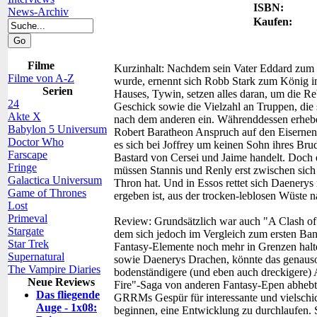
ISBN:
News-Archiv
Kaufen:
Filme
Kurzinhalt:
Nachdem sein Vater Eddard zum Ve
Filme von A-Z
wurde, ernennt sich Robb Stark zum König i
Serien
Hauses, Tywin, setzen alles daran, um die Re
24
Geschick sowie die Vielzahl an Truppen, die 
Akte X
nach dem anderen ein. Währenddessen erhebe
Babylon 5 Universum
Robert Baratheon Anspruch auf den Eisernen T
Doctor Who
es sich bei Joffrey um keinen Sohn ihres Bru
Farscape
Bastard von Cersei und Jaime handelt. Doch 
Fringe
müssen Stannis und Renly erst zwischen sich
Galactica Universum
Thron hat. Und in Essos rettet sich Daenerys 
Game of Thrones
ergeben ist, aus der trocken-leblosen Wüste
Lost
Primeval
Review:
Grundsätzlich war auch "A Clash of
Stargate
dem sich jedoch im Vergleich zum ersten Band 
Star Trek
Fantasy-Elemente noch mehr in Grenzen halte
Supernatural
sowie Daenerys Drachen, könnte das genauso g
The Vampire Diaries
bodenständigere (und eben auch dreckigere) A
Neue Reviews
Fire"-Saga von anderen Fantasy-Epen abhebt. 
Das fliegende
GRRMs Gespür für interessante und vielschi
Auge - 1x08:
beginnen, eine Entwicklung zu durchlaufen. 