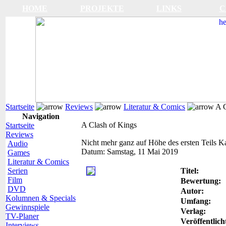
HOME
PROJEKTE
LINKS
C
Startseite
Reviews
Literatur & Comics
A C
Navigation
A Clash of Kings
Startseite
Reviews
Nicht mehr ganz auf Höhe des ersten Teils
Ka
Audio
Datum:
Samstag, 11 Mai 2019
Games
Literatur & Comics
Serien
Titel:
Film
Bewertung:
DVD
Autor:
Kolumnen & Specials
Umfang:
Gewinnspiele
Verlag:
TV-Planer
Veröffentlich
Interviews