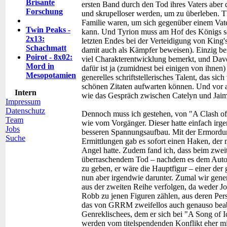
Brisante
ersten Band durch den Tod ihres Vaters aber
Forschung
und skrupelloser werden, um zu überleben. T
Familie waren, um sich gegenüber einem Vate
Twin Peaks -
kann. Und Tyrion muss am Hof des Königs sei
2x13:
letzten Endes bei der Verteidigung von King'
Schachmatt
damit auch als Kämpfer beweisen). Einzig bei
Poirot - 8x02:
viel Charakterentwicklung bemerkt, und Davo
Mord in
dafür ist ja (zumidnest bei einigen von ihnen
Mesopotamien
generelles schriftstellerisches Talent, das si
schönen Zitaten aufwarten können. Und vor
Intern
wie das Gespräch zwischen Catelyn und Jaime
Impressum
Datenschutz
Dennoch muss ich gestehen, von "A Clash of 
Team
wie vom Vorgänger. Dieser hatte einfach irge
Jobs
besseren Spannungsaufbau. Mit der Ermordu
Suche
Ermittlungen gab es sofort einen Haken, de
Angel hatte. Zudem fand ich, dass beim zweit
überraschendem Tod – nachdem es dem Autor
zu geben, er wäre die Hauptfigur – einer der
nun aber irgendwie darunter. Zumal wir gener
aus der zweiten Reihe verfolgen, da weder Jo
Robb zu jenen Figuren zählen, aus deren Pers
das von GRRM zweifellos auch genauso beabs
Genreklischees, dem er sich bei "A Song of 
werden vom titelspendenden Konflikt eher m