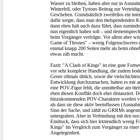
Wasser zu bleiben, haben aber nur in Ausnah
Winterfell, oder Tyrions Beitrag zur Verteidi
Geschehen. Grundsätzlich zweifellos ein inte
dafür sorgte, dass man den titelspendenden K
dann eben halt auch dazu führt, dass zumindes
nun eigentlich halten soll – und dementsprec
beim Vorgänger verfolgte. Vor allem aber wür
Game of Thrones" – wenig Folgenschweres er
einmal knapp 200 Seiten mehr als beim ohneh
etwas zäh macht.
Fazit:
"A Clash of Kings" ist eine gute Forts
vor sehr komplexe Handlung, die zudem bode
Genre oftmals üblich, sowie die vielschichte
Entwicklung durchzumachen, hatten es mir an
eine POV-Figur fehlt, die unmittelbar am titel
eben diesen Konflikt doch eher distanziert. 
hinzukommenden POV-Charaktere werden vo
als dass sie diese aktiv beeinflussen (Ausnah
Sinn der Sache, und zählt zu GRRMs angestre
untergraben. Aber in Verbindung mit den no
Eindruck, dass sich hier letztendlich wenig 
Kings" im Vergleich zum Vorgänger zu einer
Angelegenheit.