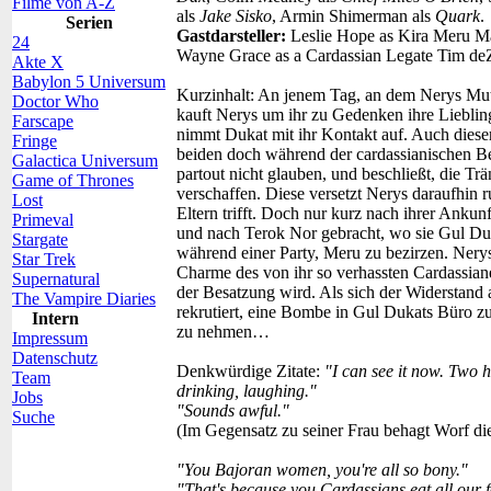
Filme von A-Z
als
Jake Sisko
, Armin Shimerman als
Quark
.
Serien
Gastdarsteller:
Leslie Hope as Kira Meru 
24
Wayne Grace as a Cardassian Legate Tim de
Akte X
Babylon 5 Universum
Kurzinhalt:
An jenem Tag, an dem Nerys Mutte
Doctor Who
kauft Nerys um ihr zu Gedenken ihre Liebling
Farscape
nimmt Dukat mit ihr Kontakt auf. Auch dieser
Fringe
beiden doch während der cardassianischen Be
Galactica Universum
partout nicht glauben, und beschließt, die Tr
Game of Thrones
verschaffen. Diese versetzt Nerys daraufhin r
Lost
Eltern trifft. Doch nur kurz nach ihrer Anku
Primeval
und nach Terok Nor gebracht, wo sie Gul Duk
Stargate
während einer Party, Meru zu bezirzen. Nerys
Star Trek
Charme des von ihr so verhassten Cardassian
Supernatural
der Besatzung wird. Als sich der Widerstand a
The Vampire Diaries
rekrutiert, eine Bombe in Gul Dukats Büro zu 
Intern
zu nehmen…
Impressum
Datenschutz
Denkwürdige Zitate:
"I can see it now. Two 
Team
drinking, laughing."
Jobs
"Sounds awful."
Suche
(Im Gegensatz zu seiner Frau behagt Worf die 
"You Bajoran women, you're all so bony."
"That's because you Cardassians eat all our 