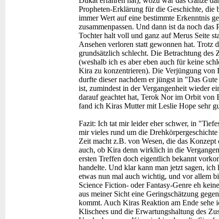
Dukat erfahren hat), wozu war das Ganze da
Propheten-Erklärung für die Geschichte, die 
immer Wert auf eine bestimmte Erkenntnis gel
zusammenpassen. Und dann ist da noch das Pr
Tochter halt voll und ganz auf Merus Seite st
Ansehen verloren statt gewonnen hat. Trotz d
grundsätzlich schlecht. Die Betrachtung des 
(weshalb ich es aber eben auch für keine schle
Kira zu konzentrieren). Die Verjüngung von
durfte dieser nachdem er jüngst in "Das Gut
ist, zumindest in der Vergangenheit wieder e
darauf geachtet hat, Terok Nor im Orbit von Ba
fand ich Kiras Mutter mit Leslie Hope sehr gut
Fazit:
Ich tat mir leider eher schwer, in "Tief
mir vieles rund um die Drehkörpergeschichte 
Zeit macht z.B. von Wesen, die das Konzept d
auch, ob Kira denn wirklich in die Vergangenh
ersten Treffen doch eigentlich bekannt vorko
handelte. Und klar kann man jetzt sagen, ich 
etwas nun mal auch wichtig, und vor allem bi
Science Fiction- oder Fantasy-Genre eh keine
aus meiner Sicht eine Geringschätzung geg
kommt. Auch Kiras Reaktion am Ende sehe ich
Klischees und die Erwartungshaltung des Zusch