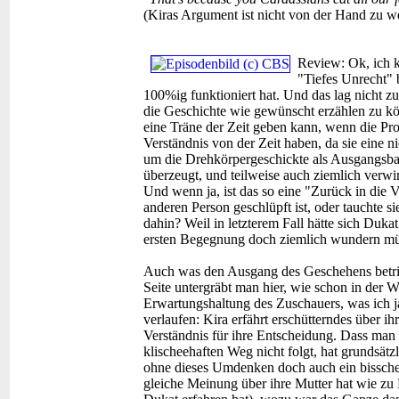
(Kiras Argument ist nicht von der Hand zu we
Review:
Ok, ich 
"Tiefes Unrecht" b
100%ig funktioniert hat. Und das lag nicht z
die Geschichte wie gewünscht erzählen zu kö
eine Träne der Zeit geben kann, wenn die Prop
Verständnis von der Zeit haben, da sie eine ni
um die Drehkörpergeschickte als Ausgangsbas
überzeugt, und teilweise auch ziemlich verwirr
Und wenn ja, ist das so eine "Zurück in die 
anderen Person geschlüpft ist, oder tauchte s
dahin? Weil in letzterem Fall hätte sich Dukat
ersten Begegnung doch ziemlich wundern mü
Auch was den Ausgang des Geschehens betrifft
Seite untergräbt man hier, wie schon in der
Erwartungshaltung des Zuschauers, was ich j
verlaufen: Kira erfährt erschütterndes über ih
Verständnis für ihre Entscheidung. Dass ma
klischeehaften Weg nicht folgt, hat grundsätzl
ohne dieses Umdenken doch auch ein bissch
gleiche Meinung über ihre Mutter hat wie zu