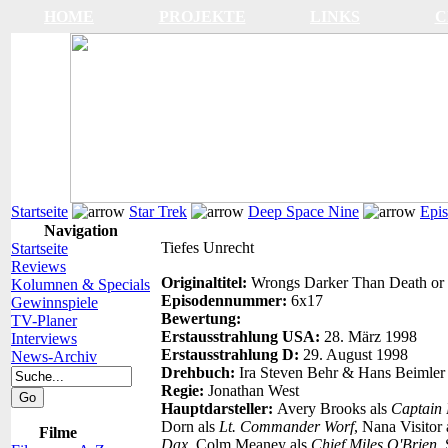
HOME
PROJEKTE
LINKS
C
Startseite
Star Trek
Deep Space Nine
Epi
Navigation
Tiefes Unrecht
Startseite
Reviews
Originaltitel:
Wrongs Darker Than Death or
Kolumnen & Specials
Episodennummer:
6x17
Gewinnspiele
Bewertung:
TV-Planer
Erstausstrahlung USA:
28. März 1998
Interviews
Erstausstrahlung D:
29. August 1998
News-Archiv
Drehbuch:
Ira Steven Behr & Hans Beimler
Regie:
Jonathan West
Hauptdarsteller:
Avery Brooks als
Captain 
Dorn als
Lt. Commander Worf
, Nana Visitor
Filme
Dax
, Colm Meaney als
Chief Miles O'Brien
,