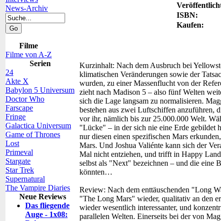
Veröffentlich
News-Archiv
ISBN:
Kaufen:
Filme
Filme von A-Z
Serien
Kurzinhalt:
Nach dem Ausbruch bei Yellowst
24
klimatischen Veränderungen sowie der Tatsa
Akte X
wurden, zu einer Massenflucht von der Refe
Babylon 5 Universum
zieht nach Madison 5 – also fünf Welten weit
Doctor Who
sich die Lage langsam zu normalisieren. Mag
Farscape
bestehen aus zwei Luftschiffen anzuführen, d
Fringe
vor ihr, nämlich bis zur 25.000.000 Welt. Wä
Galactica Universum
"Lücke" – in der sich nie eine Erde gebildet 
Game of Thrones
nur diesen einen spezifischen Mars erkunden,
Lost
Mars. Und Joshua Valiénte kann sich der Ver
Primeval
Mal nicht entziehen, und trifft in Happy Lan
Stargate
selbst als "Next" bezeichnen – und die eine 
Star Trek
könnten…
Supernatural
The Vampire Diaries
Review:
Nach dem enttäuschenden "Long War"
Neue Reviews
"The Long Mars" wieder, qualitativ an den e
Das fliegende
wieder wesentlich interessanter, und konzentr
Auge - 1x08:
parallelen Welten. Einerseits bei der von Ma