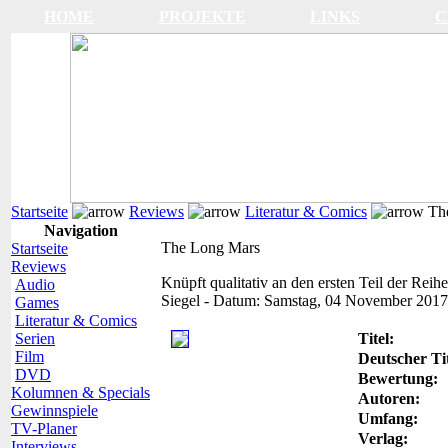
HOME
PROJEKTE
LINKS
C
Startseite
Reviews
Literatur & Comics
The
Navigation
The Long Mars
Startseite
Reviews
Knüpft qualitativ an den ersten Teil der Reih
Audio
Siegel
-
Datum:
Samstag, 04 November 2017
Games
Literatur & Comics
Serien
Titel:
Film
Deutscher Tit
DVD
Bewertung:
Kolumnen & Specials
Autoren:
Gewinnspiele
Umfang:
TV-Planer
Verlag:
Interviews