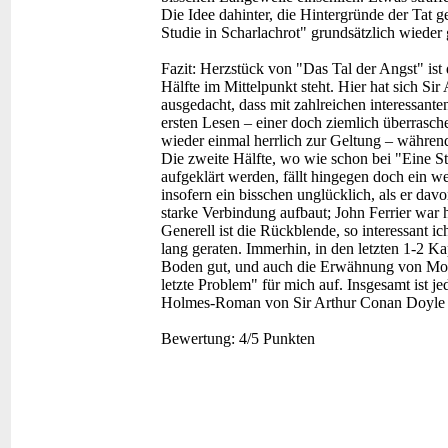
Die Idee dahinter, die Hintergründe der Tat g
Studie in Scharlachrot" grundsätzlich wieder 
Fazit:
Herzstück von "Das Tal der Angst" ist d
Hälfte im Mittelpunkt steht. Hier hat sich Si
ausgedacht, dass mit zahlreichen interessant
ersten Lesen – einer doch ziemlich überra
wieder einmal herrlich zur Geltung – währen
Die zweite Hälfte, wo wie schon bei "Eine St
aufgeklärt werden, fällt hingegen doch ein we
insofern ein bisschen unglücklich, als er dav
starke Verbindung aufbaut; John Ferrier war hi
Generell ist die Rückblende, so interessant i
lang geraten. Immerhin, in den letzten 1-2 K
Boden gut, und auch die Erwähnung von Mor
letzte Problem" für mich auf. Insgesamt ist je
Holmes-Roman von Sir Arthur Conan Doyle w
Bewertung:
4/5 Punkten