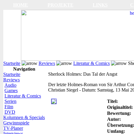
HOME
PROJEKTE
LINKS
C
Startseite
Reviews
Literatur & Comics
She
Navigation
Sherlock Holmes: Das Tal der Angst
Startseite
Reviews
Der letzte Holmes-Roman von Sir Arthur Co
Audio
Christian Siegel
-
Datum:
Samstag, 13 Mai 2
Games
Literatur & Comics
Serien
Titel:
Film
Originaltitel:
DVD
Bewertung:
Kolumnen & Specials
Autor:
Gewinnspiele
Übersetzung
TV-Planer
Umfang:
Interviews