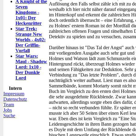
A Knight of the
Auflösung den Falls selbst zähle ich mit zu d
Seven
weshalb ich hier nicht näher darauf eingegan
Kingdoms -
im Hinterkopf und erkennt die zahlreichen Hi
1x01: Der
doch ordentlich überrascht – eine Erfahrung, 
Heckenritter
zu Holmes' erstem Roman ist der Mordfall die
Star Trek:
zahlreichen offenen Fragen und rätselhaften D
Strange New
Detektiv zu spielen und zu versuchen, zusa
Worlds - 4x02:
Der Griffin-
Darüber hinaus ist "Das Tal der Angst" auch
Vorfall
mir vorliegenden Ausgabe auch sehr gut und w
Star Wars:
Holmes und Watson lädt zum Schmunzeln ein,
Maul - Shadow
Hintergrund rückt, überzeugt Holmes wieder 
Lord: 1x10 -
und seinen Fähigkeiten zur Deduktion. Sehr g
Der Dunkle
Verbindung zu "Das letzte Problem", durch d
Lord
nachträglich weiter aufbaut. Liest man es al
Sammelbände, kommt Moriarty somit nicht m
Intern
Buch im Vergleich zu den ersten drei Holmes
Impressum
die sehr ausgedehnte Rückblende. Zwar kann
Datenschutz
aufwarten, allerdings sorgte eben dies dafür,
Team
– nicht so recht verbunden fühlte. Er später e
Jobs
musste ich aber 50 Seiten über einen Kerl les
Suche
war. Eben dies ist kein Vergleich zu "Eine St
Leidensgeschichte in ihren Bann gezogen hatte
es Doyle mit dem Umfang der Rückblende doc
bisschen Langeweile einschlich. Etwas straffe