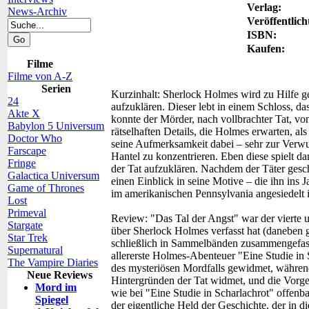
Verlag:
News-Archiv
Veröffentlich
ISBN:
Kaufen:
Filme
Filme von A-Z
Serien
Kurzinhalt:
Sherlock Holmes wird zu Hilfe g
24
aufzuklären. Dieser lebt in einem Schloss, da
Akte X
konnte der Mörder, nach vollbrachter Tat, vo
Babylon 5 Universum
rätselhaften Details, die Holmes erwarten, als
Doctor Who
seine Aufmerksamkeit dabei – sehr zur Verwu
Farscape
Hantel zu konzentrieren. Eben diese spielt d
Fringe
der Tat aufzuklären. Nachdem der Täter gesch
Galactica Universum
einen Einblick in seine Motive – die ihn ins 
Game of Thrones
im amerikanischen Pennsylvania angesiedelt 
Lost
Primeval
Review:
"Das Tal der Angst" war der vierte 
Stargate
über Sherlock Holmes verfasst hat (daneben g
Star Trek
schließlich in Sammelbänden zusammengefasst
Supernatural
allererste Holmes-Abenteuer "Eine Studie in S
The Vampire Diaries
des mysteriösen Mordfalls gewidmet, während
Neue Reviews
Hintergründen der Tat widmet, und die Vorges
Mord im
wie bei "Eine Studie in Scharlachrot" offenbar
Spiegel
der eigentliche Held der Geschichte, der in d