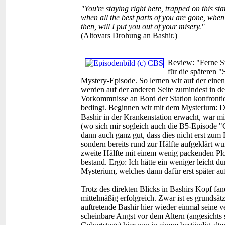
"You're staying right here, trapped on this st
when all the best parts of you are gone, when t
then, will I put you out of your misery."
(Altovars Drohung an Bashir.)
Review:
"Ferne S
für die späteren 
Mystery-Episode. So lernen wir auf der eine
werden auf der anderen Seite zumindest in de
Vorkommnisse an Bord der Station konfrontier
bedingt. Beginnen wir mit dem Mysterium: Die
Bashir in der Krankenstation erwacht, war mi
(wo sich mir sogleich auch die B5-Episode "
dann auch ganz gut, dass dies nicht erst zum
sondern bereits rund zur Hälfte aufgeklärt wur
zweite Hälfte mit einem wenig packenden Plo
bestand. Ergo: Ich hätte ein weniger leicht d
Mysterium, welches dann dafür erst später au
Trotz des direkten Blicks in Bashirs Kopf fa
mittelmäßig erfolgreich. Zwar ist es grundsätz
auftretende Bashir hier wieder einmal seine ve
scheinbare Angst vor dem Altern (angesichts