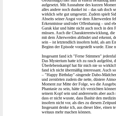
Geburtstags) hier nun in einem beständig alt
aufgesetzt. Mit Ausnahme des kurzen Moment
alles andere noch dunkel ist – das sah doch s
wirklich sehr gut umgesetzt. Zudem spielt Sid
Abseits seiner Angst vor dem Älterwerden feh
Erkenntnisse und/oder Offenbarung – und ebe
Garak klar und hätte nicht auch noch in den
müssen. Auch die Charakterentwicklung, die 
mit dem Älterwerden abfindet und erkennt, dor
sein – ist letztendlich insofern hohl, als am 
Beginn der Episode vorgestellt wurde. Eine n
Insgesamt fand ich "Ferne Stimmen" jedenfall
Das Mysterium hatte ich zu rasch aufgelöst,
Überlebenskampf hat für mich nie so wirklich
fand ich nicht übermäßig interessant. Auch 
– "Happy Birthday"-singende Dabo-Mädchen o
und zerstörten zudem die nette, düstere Atm
Moment zur Mitte der Folge, wo die Ausgebur
Phantasie zu sein, hätte ich verzichten können
seinem Kopf sein und andererseits aber auch 
dass er nicht wusste, dass Bashir den medizin
insofern nicht vor, als dies zu diesem Zeitpu
Insgesamt denke ich, aus dieser Idee, einen te
weitaus mehr machen können.