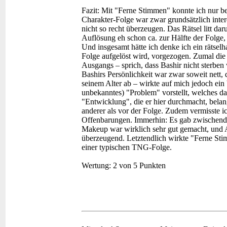
Fazit:
Mit "Ferne Stimmen" konnte ich nur b
Charakter-Folge war zwar grundsätzlich inter
nicht so recht überzeugen. Das Rätsel litt dar
Auflösung eh schon ca. zur Hälfte der Folge, 
Und insgesamt hätte ich denke ich ein rätsel
Folge aufgelöst wird, vorgezogen. Zumal die
Ausgangs – sprich, dass Bashir nicht sterben
Bashirs Persönlichkeit war zwar soweit nett, d
seinem Alter ab – wirkte auf mich jedoch ein
unbekanntes) "Problem" vorstellt, welches da
"Entwicklung", die er hier durchmacht, belang
anderer als vor der Folge. Zudem vermisste 
Offenbarungen. Immerhin: Es gab zwischendu
Makeup war wirklich sehr gut gemacht, und A
überzeugend. Letztendlich wirkte "Ferne Stim
einer typischen TNG-Folge.
Wertung:
2 von 5 Punkten