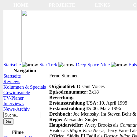
HOME
PROJEKTE
LINKS
C
Startseite
Star Trek
Deep Space Nine
Epi
Navigation
Ferne Stimmen
Startseite
Reviews
Originaltitel:
Distant Voices
Kolumnen & Specials
Episodennummer:
3x18
Gewinnspiele
Bewertung:
TV-Planer
Erstausstrahlung USA:
10. April 1995
Interviews
Erstausstrahlung D:
06. März 1996
News-Archiv
Drehbuch:
Joe Menosky, Ira Steven Behr &
Regie:
Alexander Singer
Hauptdarsteller:
Avery Brooks als
Command
Visitor als
Major Kira Nerys
, Terry Farrell al
Filme
O'Brien
, Siddig El Fadil als
Doctor Julian Ba