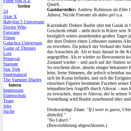
Filme von A-Z
Quark
.
Serien
Gastdarsteller:
Andrew Robinson als
Elim 
24
Jabara
, Nicole Forester als
dabo girl
u.a.
Akte X
Babylon 5 Universum
Kurzinhalt:
Doktor Bashir sitzt mit Garak in
Doctor Who
Geschenk erhält – steht doch in Kürze sein 30
Farscape
bezüglich seines anstehenden großen Tages j
Fringe
der dem Doktor einen Letheaner namens Altovar
Galactica Universum
zu erwerben. Da jedoch der Verkauf der Subst
Game of Thrones
das Ansuchen ab. Als er kurz darauf in die K
Lost
angegriffen. Als er wieder zu Bewusstsein ko
Primeval
Zustand wieder – und auch auf der Station se
Stargate
So erscheint diese, abseits einiger bekannte
Star Trek
leise, ferne Stimmen, die jedoch scheinbar nu
Supernatural
sich im Koma befindet, und sich die Ereignis
The Vampire Diaries
einzelnen Figuren bestimmte Facetten seiner 
Intern
telepathischen Angriffs durch Altovar – nun
Impressum
zu erwachen, muss er Altovar, der in seinen 
Datenschutz
Vorstellung wird Bashir zunehmend älter u
Team
Jobs
Denkwürdige Zitate:
"If I were to guess, Chi
Suche
disbelief."
"No I don't."
(Beweisführung abgeschlossen.)