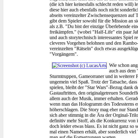
(die ich hier keinesfalls schlecht reden will
diese hier auch ebenfalls noch nicht sonderli
abseits vereinzelter Zwischensequenzen auf T
gibt dem Spieler sowohl für die Mission an s
als z.B. "Du bist der einzige Überlebende e
freikämpfen." (wobei "Half-Life" ein paar Jahr
und auch storytechnisch interessantes Spiel 
cleveres Vorgehen belohnen und den Rambo-
vereinzelten "Rätseln" doch etwas ausgeklüge
"Vorgängern".
Wie schon ange
auch aus dem "
Sturmtruppen, Gameorraner und in weiterer F
ungemein viel Spaß. Trotz der Tatsache, dass
spielen, bleibt der "Star Wars"-Bezug dank d
Gastauftritten, den originalgetreuen Sounde
allem auch der Musik, immer erhalten. Gerad
wenn man das Hologramm des Todessterns erb
höherschlagen. Die Story mag eher nur Standa
sich aber stimmig in die Ära der Orginal-Tril
definitiv mehr Stoff, als die Konkurrenz von 
doch leider etwas blass. Es ist nicht ganz so
mal einen Namen erhält, aber sonderlich viel T
man auf die Fortsetzungen warten.