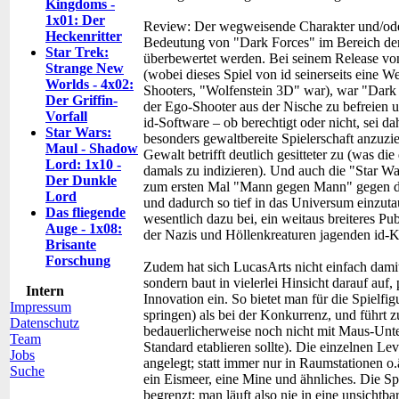
Kingdoms -
1x01: Der
Review:
Der wegweisende Charakter und/oder
Heckenritter
Bedeutung von "Dark Forces" im Bereich der
Star Trek:
überbewertet werden. Bei seinem Release vo
Strange New
(wobei dieses Spiel von id seinerseits eine W
Worlds - 4x02:
Shooters, "Wolfenstein 3D" war), war "Dark 
Der Griffin-
der Ego-Shooter aus der Nische zu befreien 
Vorfall
id-Software – ob berechtigt oder nicht, sei dah
Star Wars:
besonders gewaltbereite Spielerschaft anzuzi
Maul - Shadow
Gewalt betrifft deutlich gesitteter zu (was d
Lord: 1x10 -
damals zu indizieren). Und auch die "Star W
Der Dunkle
zum ersten Mal "Mann gegen Mann" gegen die
Lord
und dadurch so tief in das Universum einzutau
Das fliegende
wesentlich dazu bei, ein weitaus breiteres Pub
Auge - 1x08:
der Nazis und Höllenkreaturen jagenden id-
Brisante
Forschung
Zudem hat sich LucasArts nicht einfach damit
sondern baut in vielerlei Hinsicht darauf auf,
Intern
Innovation ein. So bietet man für die Spielfi
Impressum
springen) als bei der Konkurrenz, und führt
Datenschutz
bedauerlicherweise noch nicht mit Maus-Unte
Team
Standard etablieren sollte). Die einzelnen Lev
Jobs
angelegt; statt immer nur in Raumstationen o
Suche
ein Eismeer, eine Mine und ähnliches. Die Sp
begrenzt; man läuft also nie in eine unsicht