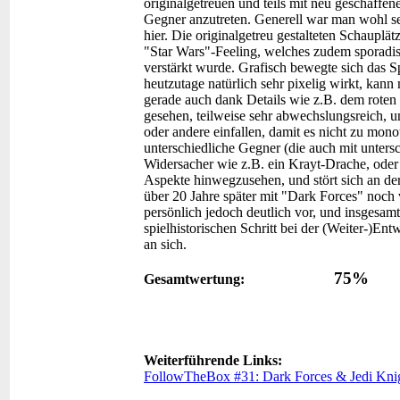
originalgetreuen und teils mit neu geschaffe
Gegner anzutreten. Generell war man wohl se
hier. Die originalgetreu gestalteten Schauplä
"Star Wars"-Feeling, welches zudem sporadis
verstärkt wurde. Grafisch bewegte sich das S
heutzutage natürlich sehr pixelig wirkt, kann
gerade auch dank Details wie z.B. dem roten
gesehen, teilweise sehr abwechslungsreich, u
oder andere einfallen, damit es nicht zu monot
unterschiedliche Gegner (die auch mit untersc
Widersacher wie z.B. ein Krayt-Drache, oder 
Aspekte hinwegzusehen, und stört sich an der
über 20 Jahre später mit "Dark Forces" noch 
persönlich jedoch deutlich vor, und insgesamt
spielhistorischen Schritt bei der (Weiter-)E
an sich.
75%
Gesamtwertung:
Weiterführende Links:
FollowTheBox #31: Dark Forces & Jedi Kni