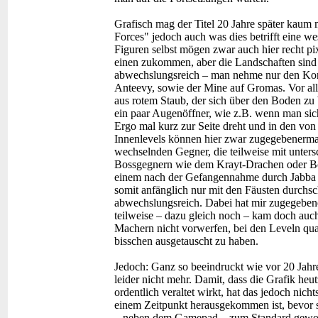
Grafisch mag der Titel 20 Jahre später kaum 
Forces" jedoch auch was dies betrifft eine 
Figuren selbst mögen zwar auch hier recht pix
einen zukommen, aber die Landschaften sind 
abwechslungsreich – man nehme nur den Kont
Anteevy, sowie der Mine auf Gromas. Vor alle
aus rotem Staub, der sich über den Boden zu 
ein paar Augenöffner, wie z.B. wenn man sic
Ergo mal kurz zur Seite dreht und in den von
Innenlevels können hier zwar zugegebenermaß
wechselnden Gegner, die teilweise mit unter
Bossgegnern wie dem Krayt-Drachen oder Bob
einem nach der Gefangennahme durch Jabba 
somit anfänglich nur mit den Fäusten durch
abwechslungsreich. Dabei hat mir zugegebene
teilweise – dazu gleich noch – kam doch auc
Machern nicht vorwerfen, bei den Leveln qua
bisschen ausgetauscht zu haben.
Jedoch: Ganz so beeindruckt wie vor 20 Jahr
leider nicht mehr. Damit, dass die Grafik heu
ordentlich veraltet wirkt, hat das jedoch nic
einem Zeitpunkt herausgekommen ist, bevor s
– neben dem Gamepad – zum Standard gewor