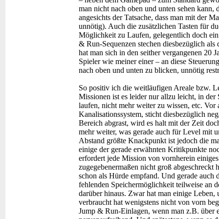
man nicht nach oben und unten sehen kann, di
angesichts der Tatsache, dass man mit der Ma
unnötig). Auch die zusätzlichen Tasten für d
Möglichkeit zu Laufen, gelegentlich doch ein
& Run-Sequenzen stechen diesbezüglich als d
hat man sich in den seither vergangenen 20 J
Spieler wie meiner einer – an diese Steueru
nach oben und unten zu blicken, unnötig restr
So positiv ich die weitläufigen Areale bzw. L
Missionen ist es leider nur allzu leicht, in de
laufen, nicht mehr weiter zu wissen, etc. Vor
Kanalisationssystem, sticht diesbezüglich n
Bereich abgrast, wird es halt mit der Zeit doc
mehr weiter, was gerade auch für Level mit un
Abstand größte Knackpunkt ist jedoch die ma
einige der gerade erwähnten Kritikpunkte noc
erfordert jede Mission von vornherein einig
zugegebenermaßen nicht groß abgeschreckt hat
schon als Hürde empfand. Und gerade auch d
fehlenden Speichermöglichkeit teilweise an 
darüber hinaus. Zwar hat man einige Leben, 
verbraucht hat wenigstens nicht von vorn beg
Jump & Run-Einlagen, wenn man z.B. über ei