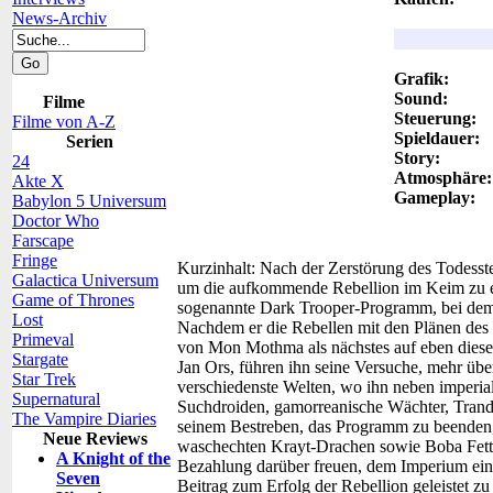
News-Archiv
Grafik:
Sound:
Filme
Steuerung:
Filme von A-Z
Spieldauer:
Serien
Story:
24
Atmosphäre:
Akte X
Gameplay:
Babylon 5 Universum
Doctor Who
Farscape
Fringe
Kurzinhalt:
Nach der Zerstörung des Todesst
Galactica Universum
um die aufkommende Rebellion im Keim zu er
Game of Thrones
sogenannte Dark Trooper-Programm, bei dem
Lost
Nachdem er die Rebellen mit den Plänen des 
Primeval
von Mon Mothma als nächstes auf eben dieses
Stargate
Jan Ors, führen ihn seine Versuche, mehr übe
Star Trek
verschiedenste Welten, wo ihn neben imperi
Supernatural
Suchdroiden, gamorreanische Wächter, Trand
The Vampire Diaries
seinem Bestreben, das Programm zu beenden,
Neue Reviews
waschechten Krayt-Drachen sowie Boba Fett zu
A Knight of the
Bezahlung darüber freuen, dem Imperium ein
Seven
Beitrag zum Erfolg der Rebellion geleistet 