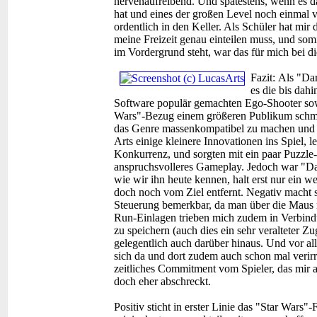
nervenaufreibend. Und spätestens, wenn es 
hat und eines der großen Level noch einmal v
ordentlich in den Keller. Als Schüler hat mir
meine Freizeit genau einteilen muss, und som
im Vordergrund steht, war das für mich bei 
Fazit:
Als "Dar
es die bis dahi
Software populär gemachten Ego-Shooter sow
Wars"-Bezug einem größeren Publikum schmac
das Genre massenkompatibel zu machen und 
Arts einige kleinere Innovationen ins Spiel, 
Konkurrenz, und sorgten mit ein paar Puzzle-
anspruchsvolleres Gameplay. Jedoch war "D
wie wir ihn heute kennen, halt erst nur ein we
doch noch vom Ziel entfernt. Negativ macht s
Steuerung bemerkbar, da man über die Maus n
Run-Einlagen trieben mich zudem in Verbind
zu speichern (auch dies ein sehr veralteter 
gelegentlich auch darüber hinaus. Und vor al
sich da und dort zudem auch schon mal verirr
zeitliches Commitment vom Spieler, das mir a
doch eher abschreckt.
Positiv sticht in erster Linie das "Star Wars"-