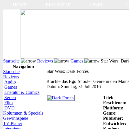
HOME
PROJEKTE
LINKS
C
Startseite
Reviews
Games
Star Wars: Dar
Navigation
Star Wars: Dark Forces
Startseite
Reviews
Brachte das Ego-Shooter-Genre in den Main
Audio
Datum:
Sonntag, 31 Juli 2016
Games
Literatur & Comics
Serien
Titel:
Film
Erschienen:
DVD
Plattform:
Kolumnen & Specials
Genre:
Gewinnspiele
Publisher:
TV-Planer
Entwickler:
Interviews
Kaufen: