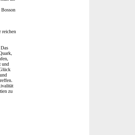
a Bosson
r reichen
. Das
 Quark,
ufen,
t und
 Glück
 und
reffen.
valität
tien zu