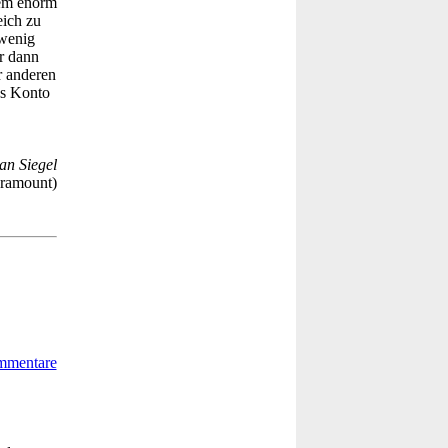
dem enorm
eich zu
 wenig
r dann
r anderen
as Konto
an Siegel
ramount)