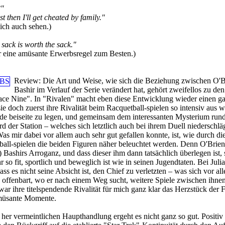
?"
t then I'll get cheated by family."
ich auch sehen.)
sack is worth the sack."
r eine amüsante Erwerbsregel zum Besten.)
Review:
Die Art und Weise, wie sich die Beziehung zwischen O'B
Bashir im Verlauf der Serie verändert hat, gehört zweifellos zu de
ce Nine". In "Rivalen" macht eben diese Entwicklung wieder einen g
e doch zuerst ihre Rivalität beim Racquetball-spielen so intensiv aus w
de beiseite zu legen, und gemeinsam dem interessanten Mysterium run
 der Station – welches sich letztlich auch bei ihrem Duell niederschläg
s mir dabei vor allem auch sehr gut gefallen konnte, ist, wie durch di
ball-spielen die beiden Figuren näher beleuchtet werden. Denn O'Brie
) Bashirs Arroganz, und dass dieser ihm dann tatsächlich überlegen ist,
r so fit, sportlich und beweglich ist wie in seinen Jugendtaten. Bei Juli
dass es nicht seine Absicht ist, den Chief zu verletzten – was sich vor a
a offenbart, wo er nach einem Weg sucht, weitere Spiele zwischen ihne
war ihre titelspendende Rivalität für mich ganz klar das Herzstück der 
amüsante Momente.
r vermeintlichen Haupthandlung ergeht es nicht ganz so gut. Positiv 