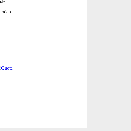
nde
werden