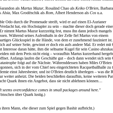
Sarandon als
Martus Mazur
, Rosalind Chao als
Keiko O'Brien
, Barbar
ls
Alsia
, Max Grodénchik als
Rom
, Albert Henderson als
Cos
u.a.
le Odo durch die Promenade streift, wird er auf einen El-Aurianer
Verdacht hat, ein Hochstapler zu sein – machte dieser doch gerade eine
r nimmt Martus Mazur kurzzeitig fest, muss ihn dann jedoch mangels
ssen. Während seines Aufenthalts in der Zelle fiel Martus von einem
artiges Glücksspiel in die Hände, von dem er zunehmend fasziniert ist
ich auf seiner Seite, gewinnt er doch ein aufs andere Mal. Er redet mit
cht Interesse daran hätte, ihm die seltsame Kugel für sein Casino abzuka
eiden mit dem Preis nicht einig – woraufhin Martus kurzerhand hergeh
öffnet. Anfangs laufen die Geschäfte gut – doch dann wendet sich sein
Katastrophe folgt auf die Nächste. Währenddessen haben Miles O'Brien
gonnen, sich in der vom Chief neu eingerichteten Racquetballhalle zu t
mie einst Jahresbester, und ist O'Brien deutlich überlegen – was die Ri
r weiter anheizt. Die beiden beschließen daraufhin, keine weiteren Par
acht Quark ihnen ein Angebot, dass sie nicht ablehnen können…
It seems overconfidence comes in small packages around here."
 bisschen über Quark lustig.)
n ihren Mann, ehe dieser zum Spiel gegen Bashir aufbricht.)