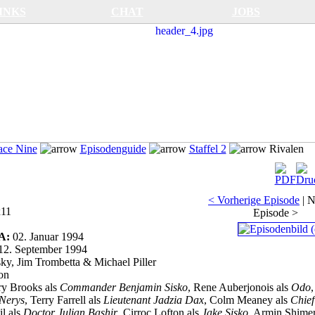
INKS
CHAT
JOBS
ace Nine
Episodenguide
Staffel 2
Rivalen
< Vorherige Episode
|
N
11
Episode >
SA:
02. Januar 1994
12. September 1994
y, Jim Trombetta & Michael Piller
on
y Brooks als
Commander Benjamin Sisko
, Rene Auberjonois als
Odo
Nerys
, Terry Farrell als
Lieutenant Jadzia Dax
, Colm Meaney als
Chief
il als
Doctor Julian Bashir
, Cirroc Lofton als
Jake Sisko
, Armin Shime