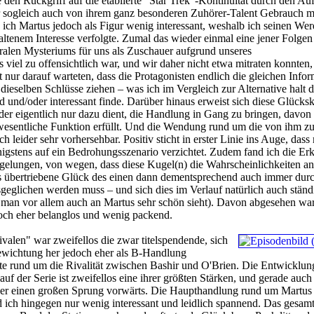
ie den Rückgriff auf die etablierte "Star Trek"-Kontinuität durch den Auft
er sogleich auch von ihrem ganz besonderen Zuhörer-Talent Gebrauch m
ich Martus jedoch als Figur wenig interessant, weshalb ich seinen We
altenem Interesse verfolgte. Zumal das wieder einmal eine jener Folge
ralen Mysteriums für uns als Zuschauer aufgrund unseres
 viel zu offensichtlich war, und wir daher nicht etwa mitraten konnten
t nur darauf warteten, dass die Protagonisten endlich die gleichen Info
 dieselben Schlüsse ziehen – was ich im Vergleich zur Alternative halt 
 und/oder interessant finde. Darüber hinaus erweist sich diese Glücksk
der eigentlich nur dazu dient, die Handlung in Gang zu bringen, davon
wesentliche Funktion erfüllt. Und die Wendung rund um die von ihm z
 leider sehr vorhersehbar. Positiv sticht in erster Linie ins Auge, dass
nigstens auf ein Bedrohungsszenario verzichtet. Zudem fand ich die Er
 gelungen, von wegen, dass diese Kugel(n) die Wahrscheinlichkeiten a
s übertriebene Glück des einen dann dementsprechend auch immer dur
geglichen werden muss – und sich dies im Verlauf natürlich auch ständ
 man vor allem auch an Martus sehr schön sieht). Davon abgesehen war
ch eher belanglos und wenig packend.
valen" war zweifellos die zwar titelspendende, sich
Gewichtung her jedoch eher als B-Handlung
e rund um die Rivalität zwischen Bashir und O'Brien. Die Entwicklung
uf der Serie ist zweifellos eine ihrer größten Stärken, und gerade auch 
er einen großen Sprung vorwärts. Die Haupthandlung rund um Martus
 ich hingegen nur wenig interessant und leidlich spannend. Das gesam