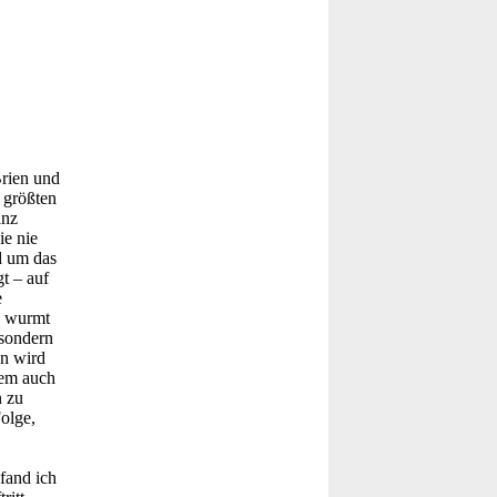
rien und
n größten
anz
ie nie
d um das
t – auf
e
n wurmt
 sondern
an wird
llem auch
n zu
Folge,
fand ich