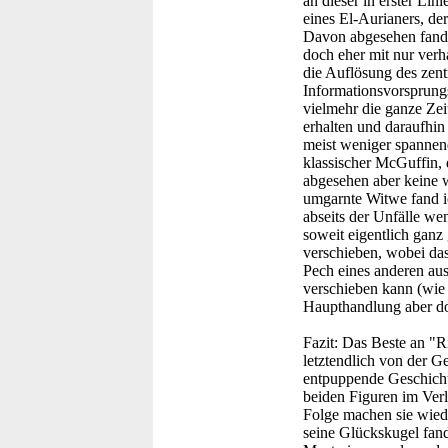
an dieser in erster Lin
eines El-Aurianers, d
Davon abgesehen fand 
doch eher mit nur verh
die Auflösung des zent
Informationsvorsprungs
vielmehr die ganze Zei
erhalten und daraufhin
meist weniger spannend
klassischer McGuffin, 
abgesehen aber keine 
umgarnte Witwe fand ich
abseits der Unfälle we
soweit eigentlich ganz
verschieben, wobei da
Pech eines anderen aus
verschieben kann (wie
Haupthandlung aber do
Fazit:
Das Beste an "Ri
letztendlich von der 
entpuppende Geschicht
beiden Figuren im Verla
Folge machen sie wied
seine Glückskugel fand