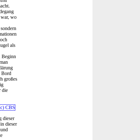
ritt
acht.
rdegang
n war, wo
, sondern
rmationen
doch
ugel als
u Beginn
 man
klärung
n Bord
ch großes
ig
 die
 dieser
in dieser
 und
te