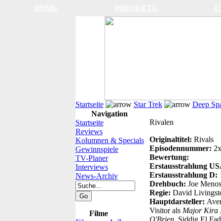
HOME
PROJEKTE
L
Startseite
Star Trek
Deep Sp
Navigation
Rivalen
Startseite
Reviews
Originaltitel:
Rivals
Kolumnen & Specials
Episodennummer:
2x
Gewinnspiele
Bewertung:
TV-Planer
Erstausstrahlung U
Interviews
Erstausstrahlung D:
News-Archiv
Drehbuch:
Joe Menosk
Regie:
David Livingst
Hauptdarsteller:
Aver
Visitor als
Major Kira 
Filme
O'Brien
, Siddig El Fad