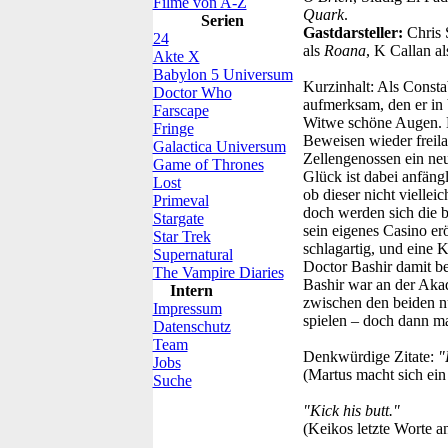
Filme von A-Z
Quark
.
Serien
Gastdarsteller:
Chris 
24
als
Roana
, K Callan a
Akte X
Babylon 5 Universum
Kurzinhalt:
Als Constab
Doctor Who
aufmerksam, den er in 
Farscape
Witwe schöne Augen. E
Fringe
Beweisen wieder freila
Galactica Universum
Zellengenossen ein neu
Game of Thrones
Glück ist dabei anfängl
Lost
ob dieser nicht viellei
Primeval
doch werden sich die b
Stargate
sein eigenes Casino er
Star Trek
schlagartig, und eine 
Supernatural
Doctor Bashir damit be
The Vampire Diaries
Bashir war an der Akade
Intern
zwischen den beiden nu
Impressum
spielen – doch dann m
Datenschutz
Team
Denkwürdige Zitate:
"
Jobs
(Martus macht sich ein
Suche
"Kick his butt."
(Keikos letzte Worte a