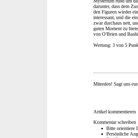
Mysterium rund um das
darunter, dass dem Zus
den Figuren wieder ein
interessant, und die e
zwar durchaus nett, un
guten Moment zu bieten
von O'Brien und Bashi
Wertung:
3 von 5 Punk
Mitreden!
Sagt uns eu
Artikel kommentieren
Kommentar schreiben
Bitte orientier
Persönliche Ang