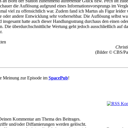
 an Bord der Station zunehmend auftretende Glück bzw. Pech litt zu
chauer die Auflösung aufgrund eines Informationsvorsprungs im Vergl
mal viel zu offensichtlich war. Zudem fand ich Martus als Figur leider
ine oder andere Entwicklung sehr vorhersehbar. Die Auflösung selbst wa
d insgesamt hatte auch dieser Handlungsstrang durchaus den einen ode
. Die überdurchschnittliche Wertung geht jedoch ausschließlich auf d
r.
ten
Christi
(Bilder © CBS/Pa
re Meinung zur Episode im
SpacePub
!
e Deinen Kommentar am Thema des Beitrages.
riffe und/oder Diffamierungen werden gelöscht.