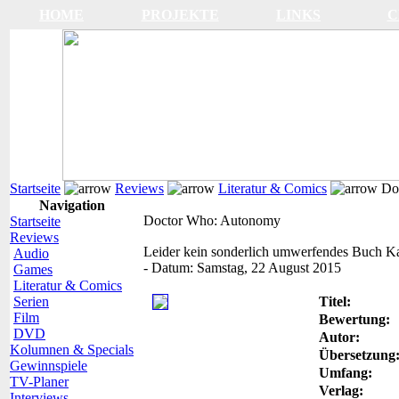
HOME
PROJEKTE
LINKS
C
Startseite
Reviews
Literatur & Comics
Doc
Navigation
Doctor Who: Autonomy
Startseite
Reviews
Leider kein sonderlich umwerfendes Buch
Ka
Audio
-
Datum:
Samstag, 22 August 2015
Games
Literatur & Comics
Serien
Titel:
Film
Bewertung:
DVD
Autor:
Kolumnen & Specials
Übersetzung
Gewinnspiele
Umfang:
TV-Planer
Verlag:
Interviews