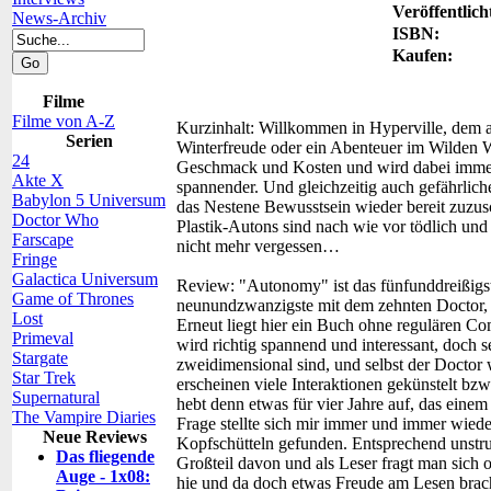
Veröffentlich
News-Archiv
ISBN:
Kaufen:
Filme
Filme von A-Z
Kurzinhalt:
Willkommen in Hyperville, dem al
Serien
Winterfreude oder ein Abenteuer im Wilden W
24
Geschmack und Kosten und wird dabei immen
Akte X
spannender. Und gleichzeitig auch gefährlich
Babylon 5 Universum
das Nestene Bewusstsein wieder bereit zuzusch
Doctor Who
Plastik-Autons sind nach wie vor tödlich und
Farscape
nicht mehr vergessen…
Fringe
Galactica Universum
Review:
"Autonomy" ist das fünfunddreißigs
Game of Thrones
neunundzwanzigste mit dem zehnten Doctor, 
Lost
Erneut liegt hier ein Buch ohne regulären 
Primeval
wird richtig spannend und interessant, doch s
Stargate
zweidimensional sind, und selbst der Doctor w
Star Trek
erscheinen viele Interaktionen gekünstelt bzw
Supernatural
hebt denn etwas für vier Jahre auf, das ein
The Vampire Diaries
Frage stellte sich mir immer und immer wiede
Neue Reviews
Kopfschütteln gefunden. Entsprechend unstruk
Das fliegende
Großteil davon und als Leser fragt man sich 
Auge - 1x08:
hie und da doch etwas Freude am Lesen brac