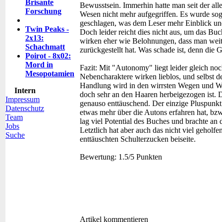
Brisante
Bewusstsein. Immerhin hatte man seit der al
Forschung
Wesen nicht mehr aufgegriffen. Es wurde sog
geschlagen, was dem Leser mehr Einblick und
Twin Peaks -
Doch leider reicht dies nicht aus, um das Bu
2x13:
wirken eher wie Belohnungen, dass man weit
Schachmatt
zurückgestellt hat. Was schade ist, denn die G
Poirot - 8x02:
Mord in
Fazit:
Mit "Autonomy" liegt leider gleich noc
Mesopotamien
Nebencharaktere wirken lieblos, und selbst der
Handlung wird in den wirrsten Wegen und Wei
Intern
doch sehr an den Haaren herbeigezogen ist. 
Impressum
genauso enttäuschend. Der einzige Pluspunkt 
Datenschutz
etwas mehr über die Autons erfahren hat, bzw
Team
lag viel Potential des Buches und brachte an
Jobs
Letztlich hat aber auch das nicht viel gehol
Suche
enttäuschten Schulterzucken beiseite.
Bewertung:
1.5/5 Punkten
Artikel kommentieren