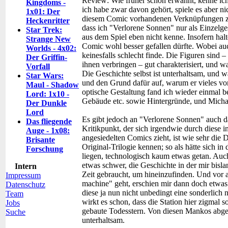
Review:
Wie früher schon erwähnt, kenne ic
Kingdoms -
ich habe zwar davon gehört, spiele es aber nic
1x01: Der
diesem Comic vorhandenen Verknüpfungen zu 
Heckenritter
dass ich "Verlorene Sonnen" nur als Einzelg
Star Trek:
aus dem Spiel eben nicht kenne. Insofern halt
Strange New
Comic wohl besser gefallen dürfte. Wobei auc
Worlds - 4x02:
keinesfalls schlecht finde. Die Figuren sind 
Der Griffin-
ihnen verbringen – gut charakterisiert, und 
Vorfall
Die Geschichte selbst ist unterhaltsam, und 
Star Wars:
und den Grund dafür auf, warum er vieles vo
Maul - Shadow
optische Gestaltung fand ich wieder einmal b
Lord: 1x10 -
Gebäude etc. sowie Hintergründe, und Michae
Der Dunkle
Lord
Es gibt jedoch an "Verlorene Sonnen" auch da
Das fliegende
Kritikpunkt, der sich irgendwie durch diese 
Auge - 1x08:
angesiedelten Comics zieht, ist wie sehr die 
Brisante
Original-Trilogie kennen; so als hätte sich i
Forschung
liegen, technologisch kaum etwas getan. Auch
etwas schwer, die Geschichte in der mir bis
Intern
Zeit gebraucht, um hineinzufinden. Und vor 
Impressum
machine" geht, erschien mir dann doch etwas
Datenschutz
diese ja nun nicht unbedingt eine sonderlich
Team
wirkt es schon, dass die Station hier zigmal s
Jobs
gebaute Todesstern. Von diesen Mankos abg
Suche
unterhaltsam.