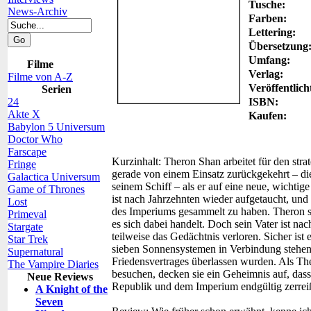
Tusche:
News-Archiv
Farben:
Lettering:
Übersetzung
Umfang:
Filme
Verlag:
Filme von A-Z
Veröffentlich
Serien
24
ISBN:
Akte X
Kaufen:
Babylon 5 Universum
Doctor Who
Farscape
Kurzinhalt:
Theron Shan arbeitet für den stra
Fringe
gerade von einem Einsatz zurückgekehrt – di
Galactica Universum
seinem Schiff – als er auf eine neue, wichtige
Game of Thrones
ist nach Jahrzehnten wieder aufgetaucht, und
Lost
des Imperiums gesammelt zu haben. Theron so
Primeval
es sich dabei handelt. Doch sein Vater ist nac
Stargate
teilweise das Gedächtnis verloren. Sicher ist 
Star Trek
sieben Sonnensystemen in Verbindung stehen
Supernatural
Friedensvertrages überlassen wurden. Als The
The Vampire Diaries
besuchen, decken sie ein Geheimnis auf, das
Neue Reviews
Republik und dem Imperium endgültig zerre
A Knight of the
Seven