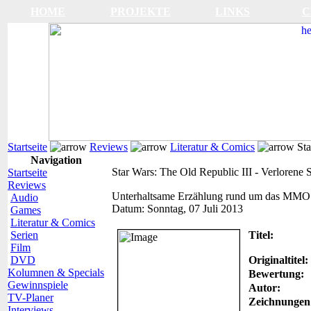
HOME
PROJEKTE
LINKS
C
Startseite
Reviews
Literatur & Comics
Sta
Navigation
Star Wars: The Old Republic III - Verlorene
Startseite
Reviews
Unterhaltsame Erzählung rund um das MMO
Audio
Datum:
Sonntag, 07 Juli 2013
Games
Literatur & Comics
Serien
Titel:
Film
DVD
Originaltitel:
Kolumnen & Specials
Bewertung:
Gewinnspiele
Autor:
TV-Planer
Zeichnungen
Interviews