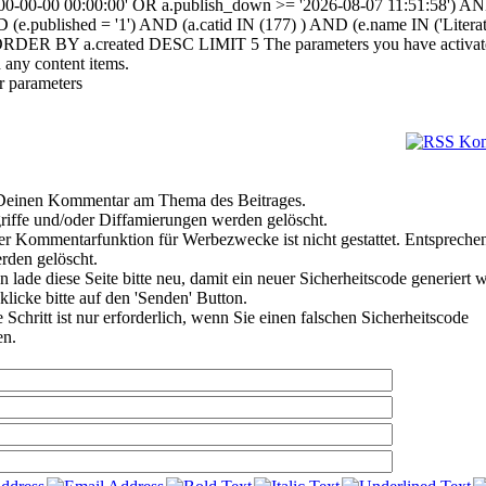
000-00-00 00:00:00' OR a.publish_down >= '2026-08-07 11:51:58') A
D (e.published = '1') AND (a.catid IN (177) ) AND (e.name IN ('Literatu
 ORDER BY a.created DESC LIMIT 5 The parameters you have activat
 any content items.
r parameters
e Deinen Kommentar am Thema des Beitrages.
riffe und/oder Diffamierungen werden gelöscht.
r Kommentarfunktion für Werbezwecke ist nicht gestattet. Entspreche
den gelöscht.
 lade diese Seite bitte neu, damit ein neuer Sicherheitscode generiert 
klicke bitte auf den 'Senden' Button.
Schritt ist nur erforderlich, wenn Sie einen falschen Sicherheitscode
en.