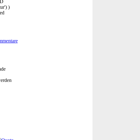
ND
r') )
ed
nde
werden