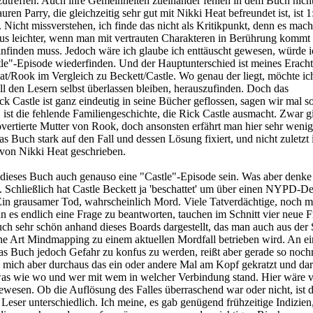
anzutreffen. Auch ihre Gemeinheiten zueinander fehlen in dem Buch nich
ren Parry, die gleichzeitig sehr gut mit Nikki Heat befreundet ist, ist 1
Nicht missverstehen, ich finde das nicht als Kritikpunkt, denn es mach
us leichter, wenn man mit vertrauten Charakteren in Berührung kommt 
einfinden muss. Jedoch wäre ich glaube ich enttäuscht gewesen, würde 
le"-Episode wiederfinden. Und der Hauptunterschied ist meines Eracht
/Rook im Vergleich zu Beckett/Castle. Wo genau der liegt, möchte ich
soll den Lesern selbst überlassen bleiben, herauszufinden. Doch das
Castle ist ganz eindeutig in seine Bücher geflossen, sagen wir mal s
t, ist die fehlende Familiengeschichte, die Rick Castle ausmacht. Zwar gi
vertierte Mutter von Rook, doch ansonsten erfährt man hier sehr wenig
as Buch stark auf den Fall und dessen Lösung fixiert, und nicht zuletzt i
t von Nikki Heat geschrieben.
dieses Buch auch genauso eine "Castle"-Episode sein. Was aber denke
t. Schließlich hat Castle Beckett ja 'beschattet' um über einen NYPD-De
Ein grausamer Tod, wahrscheinlich Mord. Viele Tatverdächtige, noch m
n es endlich eine Frage zu beantworten, tauchen im Schnitt vier neue 
uch sehr schön anhand dieses Boards dargestellt, das man auch aus der 
ine Art Mindmapping zu einem aktuellen Mordfall betrieben wird. An e
as Buch jedoch Gefahr zu konfus zu werden, reißt aber gerade so noch
 mich aber durchaus das ein oder andere Mal am Kopf gekratzt und da
s wie wo und wer mit wem in welcher Verbindung stand. Hier wäre vi
esen. Ob die Auflösung des Falles überraschend war oder nicht, ist 
Leser unterschiedlich. Ich meine, es gab genügend frühzeitige Indizien