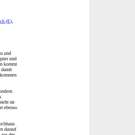
ch (E)
,
an und
gster und
ann kommt
 damit
en kommen
sondern
k
ieht sie
st ebenso
Hochhaus
n darauf
 aus der