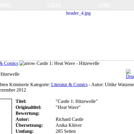
INKS
CHAT
JOBS
 & Comics
Castle 1: Heat Wave - Hitzewelle
Hitzewelle
bten Krimiserie
Kategorie:
Literatur & Comics
-
Autor:
Ulrike Waizene
ezember 2012
Titel:
"Castle 1: Hitzewelle"
Originaltitel:
"Heat Wave"
Bewertung:
Autor:
Richard Castle
Übersetzung:
Anika Klüver
Umfang:
285 Seiten