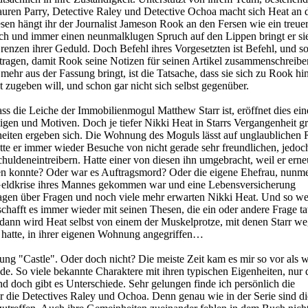
uren Parry, Detective Raley und Detective Ochoa macht sich Heat an d
en hängt ihr der Journalist Jameson Rook an den Fersen wie ein treue
sch und immer einen neunmalklugen Spruch auf den Lippen bringt er si
Grenzen ihrer Geduld. Doch Befehl ihres Vorgesetzten ist Befehl, und s
 ertragen, damit Rook seine Notizen für seinen Artikel zusammenschreibe
ehr aus der Fassung bringt, ist die Tatsache, dass sie sich zu Rook h
ht zugeben will, und schon gar nicht sich selbst gegenüber.
dass die Leiche der Immobilienmogul Matthew Starr ist, eröffnet dies ei
gen und Motiven. Doch je tiefer Nikki Heat in Starrs Vergangenheit gr
eiten ergeben sich. Die Wohnung des Moguls lässt auf unglaublichen
tte er immer wieder Besuche von nicht gerade sehr freundlichen, jedo
uldeneintreibern. Hatte einer von diesen ihn umgebracht, weil er erne
en konnte? Oder war es Auftragsmord? Oder die eigene Ehefrau, nunm
 Geldkrise ihres Mannes gekommen war und eine Lebensversicherung
ragen über Fragen und noch viele mehr erwarten Nikki Heat. Und so we
schafft es immer wieder mit seinen Thesen, die ein oder andere Frage ta
dann wird Heat selbst von einem der Muskelprotze, mit denen Starr w
 hatte, in ihrer eigenen Wohnung angegriffen…
ng "Castle". Oder doch nicht? Die meiste Zeit kam es mir so vor als w
ode. So viele bekannte Charaktere mit ihren typischen Eigenheiten, nur 
 doch gibt es Unterschiede. Sehr gelungen finde ich persönlich die
 die Detectives Raley und Ochoa. Denn genau wie in der Serie sind di