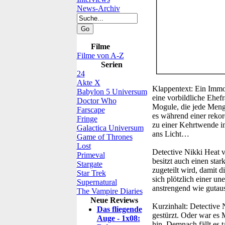
News-Archiv
Filme
Filme von A-Z
Serien
24
Akte X
Klappentext:
Ein Immob
Babylon 5 Universum
eine vorbildliche Ehef
Doctor Who
Mogule, die jede Meng
Farscape
es während einer reko
Fringe
zu einer Kehrtwende i
Galactica Universum
ans Licht…
Game of Thrones
Lost
Detective Nikki Heat v
Primeval
besitzt auch einen star
Stargate
zugeteilt wird, damit d
Star Trek
sich plötzlich einer u
Supernatural
anstrengend wie guta
The Vampire Diaries
Neue Reviews
Kurzinhalt:
Detective N
Das fliegende
gestürzt. Oder war es
Auge - 1x08:
hin. Demnach fällt es t