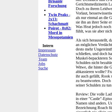
Brisante
Gerichtsmedizinerin La
Forschung
Doch zu ihrem Leidwes
Vorlaut, besserwisseri
Twin Peaks -
als nur einmal an die 
2x13:
sie ihn an ihrer Seite
Schachmatt
Was Heat jedoch noch m
Poirot - 8x02:
fühlt, was sie aber nic
Mord in
Mesopotamien
Als sich herausstellt, 
an möglichen Verdächti
Intern
desto mehr Ungereimth
Impressum
schließen, und doch ha
Datenschutz
Muskel-bepackteren Sch
Team
Schulden nicht bezahl
Jobs
Witwe, die hinter die
Suche
abkassieren wollte? F
ihr auch gefällt, Rook 
zu beantworten. Doch 
seiner Schulden zu tun
Review:
Die volle Ladu
in einer "Castle"-Epis
Namen sind anders. Und
Bezeichnung Roach für