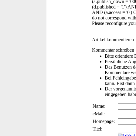
(a.publish_down = '0
(d.published = '1') AN
AND (a.access = '0')
do not correspond with
Please reconfigure you
Artikel kommentieren
Kommentar schreiben
Bitte orientier
Persönliche Ang
Das Benutzen de
Kommentare wer
Bei Fehleingaben
kann. Erst dann 
Der vorgenannte 
eingegeben hab
Name:
eMail:
Homepage:
Titel: