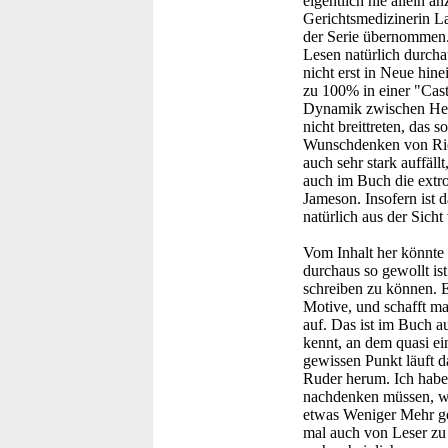
eigentlich nie allein 
Gerichtsmedizinerin Lau
der Serie übernommen. 
Lesen natürlich durcha
nicht erst in Neue hin
zu 100% in einer "Cast
Dynamik zwischen Heat
nicht breittreten, das 
Wunschdenken von Rick 
auch sehr stark auffäll
auch im Buch die extro
Jameson. Insofern ist d
natürlich aus der Sich
Vom Inhalt her könnte 
durchaus so gewollt is
schreiben zu können. 
Motive, und schafft ma
auf. Das ist im Buch a
kennt, an dem quasi e
gewissen Punkt läuft d
Ruder herum. Ich habe
nachdenken müssen, wa
etwas Weniger Mehr gew
mal auch von Leser zu 