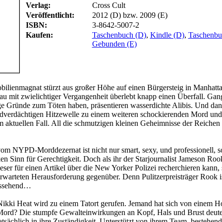
Verlag:
Cross Cult
Veröffentlicht:
2012 (D) bzw. 2009 (E)
ISBN:
3-8642-5007-2
Kaufen:
Taschenbuch (D)
,
Kindle (D)
,
Taschenbu
Gebunden (E)
ilienmagnat stürzt aus großer Höhe auf einen Bürgersteig in Manhatt
rau mit zwielichtiger Vergangenheit überlebt knapp einen Überfall. Gan
e Gründe zum Töten haben, präsentieren wasserdichte Alibis. Und d
rdverdächtigen Hitzewelle zu einem weiteren schockierenden Mord und
m aktuellen Fall. All die schmutzigen kleinen Geheimnisse der Reich
om NYPD-Morddezernat ist nicht nur smart, sexy, und professionell, 
ken Sinn für Gerechtigkeit. Doch als ihr der Starjournalist Jameson Roo
ieser für einen Artikel über die New Yorker Polizei recherchieren kann, s
nerwarteten Herausforderung gegenüber. Denn Pulitzerpreisträger Rook i
ussehend…
ikki Heat wird zu einem Tatort gerufen. Jemand hat sich von einem 
 Mord? Die stumpfe Gewalteinwirkungen an Kopf, Hals und Brust deute
atsächlich in ihre Zuständigkeit. Unterstützt von ihrem Team, bestehend