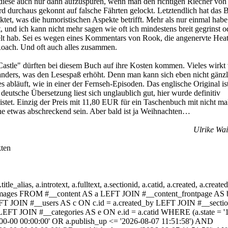
diese auch nur dann aufzuspüren, wenn man den richtigen Riecher vo
d durchaus gekonnt auf falsche Fährten gelockt. Letztendlich hat das 
tet, was die humoristischen Aspekte betrifft. Mehr als nur einmal habe
t, und ich kann nicht mehr sagen wie oft ich mindestens breit gegrinst o
t hab. Sei es wegen eines Kommentars von Rook, die angenervte Heat
Roach. Und oft auch alles zusammen.
Castle" dürften bei diesem Buch auf ihre Kosten kommen. Vieles wirkt 
anders, was den Lesespaß erhöht. Denn man kann sich eben nicht gänzl
es abläuft, wie in einer der Fernseh-Episoden. Das englische Original is
 deutsche Übersetzung liest sich unglaublich gut, hier wurde definitiv
eistet. Einzig der Preis mit 11,80 EUR für ein Taschenbuch mit nicht ma
he etwas abschreckend sein. Aber bald ist ja Weihnachten…
Ulrike Wa
ten
itle_alias, a.introtext, a.fulltext, a.sectionid, a.catid, a.created, a.create
a.images FROM #__content AS a LEFT JOIN #__content_frontpage AS
EFT JOIN #__users AS c ON c.id = a.created_by LEFT JOIN #__secti
 LEFT JOIN #__categories AS e ON e.id = a.catid WHERE (a.state = 
-00-00 00:00:00' OR a.publish_up <= '2026-08-07 11:51:58') AND