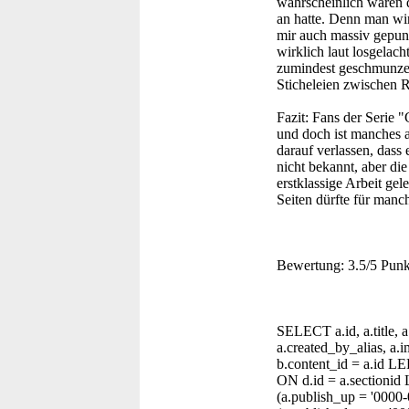
wahrscheinlich waren 
an hatte. Denn man wir
mir auch massiv gepunk
wirklich laut losgelach
zumindest geschmunzel
Sticheleien zwischen 
Fazit:
Fans der Serie "
und doch ist manches 
darauf verlassen, dass 
nicht bekannt, aber die
erstklassige Arbeit gel
Seiten dürfte für manc
Bewertung:
3.5/5 Punk
SELECT a.id, a.title, a.t
a.created_by_alias, 
b.content_id = a.id L
ON d.id = a.sectionid
(a.publish_up = '0000