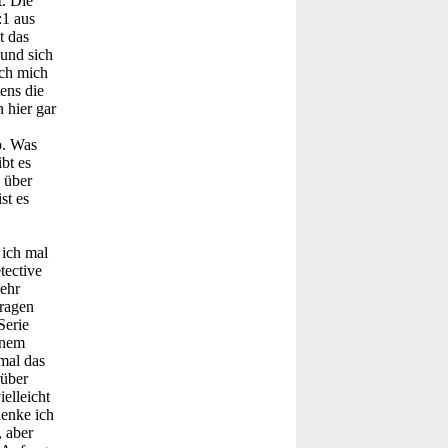
t. Die
:1 aus
t das
und sich
ich mich
ens die
 hier gar
o. Was
bt es
 über
st es
 ich mal
tective
ehr
Fragen
Serie
inem
mal das
rüber
elleicht
denke ich
, aber