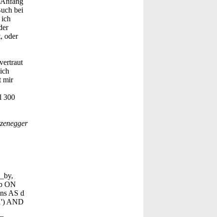
n Anfang
Buch bei
 ich
der
, oder
vertraut
ich
t mir
l 300
izenegger
d_by,
 b ON
ons AS d
'1') AND