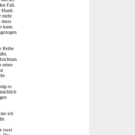
en Fall.
r Hund.
e mehr
o muss
n kann.
ingezogen
ne Reihe
äbt,
 Reichtum
ch umso
ut
ehr
nig es
tsächlich
egen
äre ich
die
e zwei