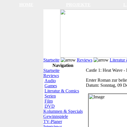
HOME
PROJEKTE
L
Startseite
Reviews
Literatur
Navigation
Castle 1: Heat Wave - 
Startseite
Reviews
Erster Roman zur belie
Audio
Datum:
Sonntag, 09 D
Games
Literatur & Comics
Serien
Film
DVD
Kolumnen & Specials
Gewinnspiele
TV-Planer
Interviews