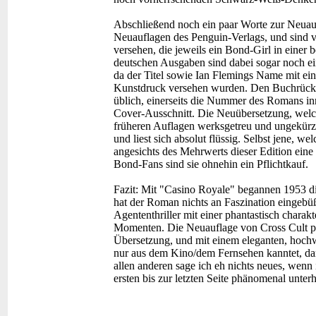
Abschließend noch ein paar Worte zur Neuauf
Neuauflagen des Penguin-Verlags, und sind vo
versehen, die jeweils ein Bond-Girl in einer
deutschen Ausgaben sind dabei sogar noch ei
da der Titel sowie Ian Flemings Name mit e
Kunstdruck versehen wurden. Den Buchrücken
üblich, einerseits die Nummer des Romans inn
Cover-Ausschnitt. Die Neuübersetzung, welc
früheren Auflagen werksgetreu und ungekürzt 
und liest sich absolut flüssig. Selbst jene, w
angesichts des Mehrwerts dieser Edition eine
Bond-Fans sind sie ohnehin ein Pflichtkauf.
Fazit:
Mit "Casino Royale" begannen 1953 die 
hat der Roman nichts an Faszination eingebüßt
Agententhriller mit einer phantastisch charak
Momenten. Die Neuauflage von Cross Cult pr
Übersetzung, und mit einem eleganten, hoch
nur aus dem Kino/dem Fernsehen kanntet, dann
allen anderen sage ich eh nichts neues, wenn
ersten bis zur letzten Seite phänomenal unterh