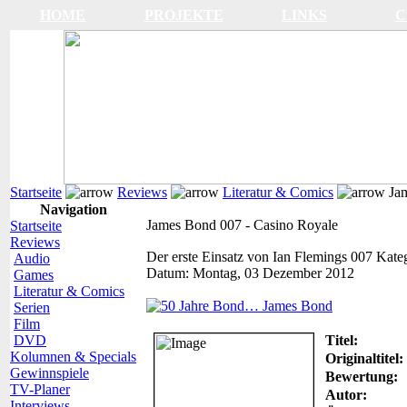
HOME
PROJEKTE
LINKS
C
Startseite
Reviews
Literatur & Comics
Jam
Navigation
James Bond 007 - Casino Royale
Startseite
Reviews
Der erste Einsatz von Ian Flemings 007
Kate
Audio
Datum:
Montag, 03 Dezember 2012
Games
Literatur & Comics
Serien
Film
DVD
Titel:
Kolumnen & Specials
Originaltitel:
Gewinnspiele
Bewertung:
TV-Planer
Autor:
Interviews