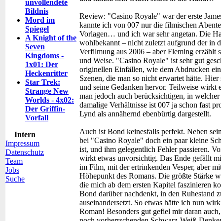
unvollendete
Bildnis
Review:
"Casino Royale" war der erste Jame
Mord im
kannte ich von 007 nur die filmischen Abenteu
Spiegel
Vorlagen… und ich war sehr angetan. Die Hand
A Knight of the
wohlbekannt – nicht zuletzt aufgrund der in
Seven
Verfilmung aus 2006 – aber Fleming erzählt si
Kingdoms -
und Weise. "Casino Royale" ist sehr gut ges
1x01: Der
originellen Einfällen, wie dem Abdrucken e
Heckenritter
Szenen, die man so nicht erwartet hätte. Hier
Star Trek:
und seine Gedanken hervor. Teilweise wirkt e
Strange New
man jedoch auch berücksichtigen, in welcher
Worlds - 4x02:
damalige Verhältnisse ist 007 ja schon fast pr
Der Griffin-
Lynd als annähernd ebenbürtig dargestellt.
Vorfall
Auch ist Bond keinesfalls perfekt. Neben sein
Intern
bei "Casino Royale" doch ein paar kleine Sch
Impressum
ist, und ihm gelegentlich Fehler passieren. V
Datenschutz
wirkt etwas unvorsichtig. Das Ende gefällt mi
Team
im Film, mit der ertrinkenden Vesper, aber mi
Jobs
Höhepunkt des Romans. Die größte Stärke war
Suche
die mich ab dem ersten Kapitel faszinieren ko
Bond darüber nachdenkt, in den Ruhestand zu 
auseinandersetzt. So etwas hätte ich nun wirkl
Roman! Besonders gut gefiel mir daran auch,
noch vorherrschenden Schwarz-Weiß-Denken e