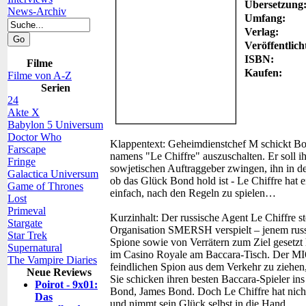
Übersetzung
News-Archiv
Umfang:
Verlag:
Veröffentlich
ISBN:
Filme
Kaufen:
Filme von A-Z
Serien
24
Akte X
Babylon 5 Universum
Doctor Who
Klappentext:
Geheimdienstchef M schickt Bon
Farscape
namens "Le Chiffre" auszuschalten. Er soll 
Fringe
sowjetischen Auftraggeber zwingen, ihn in de
Galactica Universum
ob das Glück Bond hold ist - Le Chiffre hat
Game of Thrones
einfach, nach den Regeln zu spielen…
Lost
Primeval
Kurzinhalt:
Der russische Agent Le Chiffre ste
Stargate
Organisation SMERSH verspielt – jenem russi
Star Trek
Spione sowie von Verrätern zum Ziel gesetzt 
Supernatural
im Casino Royale am Baccara-Tisch. Der MI6 
The Vampire Diaries
feindlichen Spion aus dem Verkehr zu ziehen
Neue Reviews
Sie schicken ihren besten Baccara-Spieler i
Poirot - 9x01:
Bond, James Bond. Doch Le Chiffre hat nicht 
Das
und nimmt sein Glück selbst in die Hand…