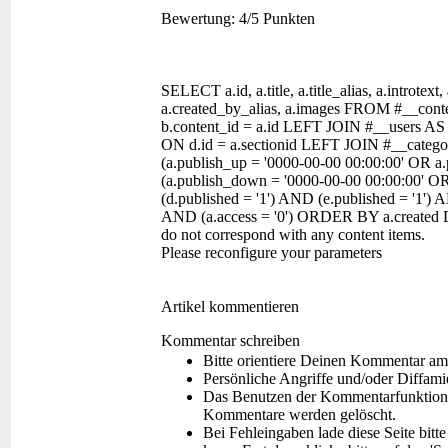
Bewertung:
4/5 Punkten
SELECT a.id, a.title, a.title_alias, a.introtext,
a.created_by_alias, a.images FROM #__con
b.content_id = a.id LEFT JOIN #__users AS
ON d.id = a.sectionid LEFT JOIN #__categor
(a.publish_up = '0000-00-00 00:00:00' OR a
(a.publish_down = '0000-00-00 00:00:00' O
(d.published = '1') AND (e.published = '1') A
AND (a.access = '0') ORDER BY a.created 
do not correspond with any content items.
Please reconfigure your parameters
Artikel kommentieren
Kommentar schreiben
Bitte orientiere Deinen Kommentar am
Persönliche Angriffe und/oder Diffam
Das Benutzen der Kommentarfunktion f
Kommentare werden gelöscht.
Bei Fehleingaben lade diese Seite bitt