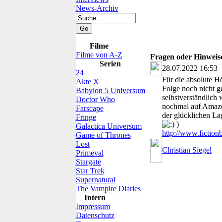
News-Archiv
Filme
Filme von A-Z
Fragen oder Hinwei
Serien
28.07.2022 16:53
24
Für die absolute Hö
Akte X
Folge noch nicht ge
Babylon 5 Universum
selbstverständlich
Doctor Who
nochmal auf Amazon
Farscape
der glücklichen Lag
Fringe
)
Galactica Universum
http://www.fiction
Game of Thrones
Lost
Christian Siegel
Primeval
Stargate
Star Trek
Supernatural
The Vampire Diaries
Intern
Impressum
Datenschutz