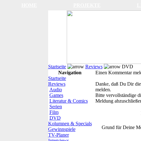
HOME
PROJEKTE
L
Startseite
Reviews
DVD
Navigation
Einen Kommentar mel
Startseite
Reviews
Danke, daß Du Dir die
Audio
melden.
Games
Bitte vervollständige 
Literatur & Comics
Meldung abzuschließe
Serien
Film
DVD
Kolumnen & Specials
Grund für Deine M
Gewinnspiele
TV-Planer
Interviews