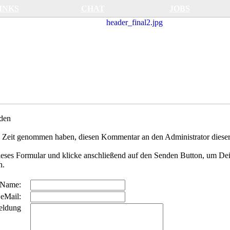
INKS
CHAT
JOBS
den
 Zeit genommen haben, diesen Kommentar an den Administrator dieser
dieses Formular und klicke anschließend auf den Senden Button, um De
n.
Name:
eMail:
eldung