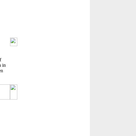
f
 in
en