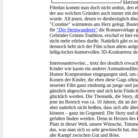
klarzust
Filmfan kommt man doch nicht umhin, den e
der aus welchen Gründen auch immer mit de
wurde. All jenen, denen es diesbezüglich ähnl
"Coraline" wärmstens ans Herz gelegt. Basi
für
"Der Sternwanderer"
die Romanvorlage ge
Gebrüder Grimm-Tradition, erschuf er hier e
nicht mehr erleben durfte. Natürlich gibt es
dennoch hebt sich der Film schon allein aufgr
luftig-locker-humorvollen 3D-Konkurrenz der 
Interessanterweise... trotz des deutlich erwac
Kinder wie kaum ein anderer Animationsfilm 
Humor Kompromisse eingegangen sind, um auc
Kosten der Kinder, die eben diese Gags oftmal
neuester Film ganz eindeutig an junge und 
gänzlich abgeschworen und sich kein Fünkche
glücklich werden. Die Thematik, die Story, die
jene im Bereich von ca. 10 Jahren, die an de
aber natürlich nicht heißen, dass sich alle ä
können – ganz im Gegenteil. Die Story und d
gefallen finden werden. Denn in Herzen des F
Platz in dieser Welt, unsere Wünsche, Träu
das, was man sich so sehr gewünscht hat, doch 
alte Kampf zwischen Gut und Böse.