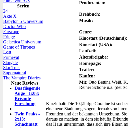
Filme von A-Z
Produzenten:
Serien
24
Drehbuch:
Akte X
Musik:
Babylon 5 Universum
Doctor Who
Farscape
Genre:
Fringe
Kinostart (Deutschland):
Galactica Universum
Kinostart (USA):
Game of Thrones
Laufzeit:
Lost
Altersfreigabe:
Primeval
Stargate
Homepage:
Star Trek
Trailer:
Supernatural
Kaufen:
The Vampire Diaries
Mit:
Otto Bettina Weiß, K.
Neue Reviews
Reiner Schöne u.a. (deuts
Das fliegende
Auge - 1x08:
Brisante
Forschung
Kurzinhalt:
Die 10-jährige Coraline ist soeben
eine neue Stadt umgezogen, fernab von ihren
Twin Peaks -
Freunden und der bekannten Umgebung. Sie v
2x13:
daraus zu machen, in dem sie häufig Erkund
Schachmatt
das Haus unternimmt, dass sich ihre Eltern mi