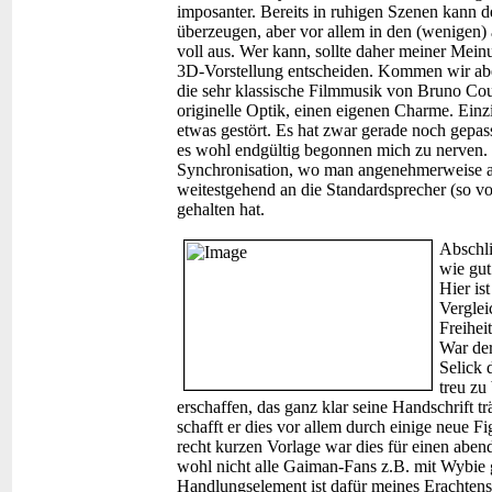
imposanter. Bereits in ruhigen Szenen kann de
überzeugen, aber vor allem in den (wenigen) 
voll aus. Wer kann, sollte daher meiner Mein
3D-Vorstellung entscheiden. Kommen wir aber
die sehr klassische Filmmusik von Bruno Coul
originelle Optik, einen eigenen Charme. Einz
etwas gestört. Es hat zwar gerade noch gepass
es wohl endgültig begonnen mich zu nerven.
Synchronisation, wo man angenehmerweise au
weitestgehend an die Standardsprecher (so v
gehalten hat.
Abschli
wie gut
Hier is
Verglei
Freihei
War der
Selick 
treu zu
erschaffen, das ganz klar seine Handschrift t
schafft er dies vor allem durch einige neue 
recht kurzen Vorlage war dies für einen abe
wohl nicht alle Gaiman-Fans z.B. mit Wybie 
Handlungselement ist dafür meines Erachtens 