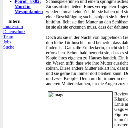
Poirot - 8x02:
Schauspielerinnen und einem springmausdres
Mord in
Zirkusartisten teilen. Eines verregneten Tages,
Mesopotamien
wieder einmal keine Zeit für sie haben und si
einer Beschäftigung sucht, stolpert sie in de
Intern
hinführt, fleht sie ihre Mutter an den Schlüss
Impressum
ist sie als sie erkennen muss, dass der dahi
Datenschutz
Team
Doch als sie in der Nacht von trappelnden Ge
Jobs
durch die Tür huscht – und bemerkt, dass da
Suche
finden ist. Ganz die Entdeckerin, macht sich
erforschen. Schon bald bemerkt sie, dass es s
Kopie ihres eigenen zu Hauses handelt. Ein le
ein Wesen trifft, dass wie ihre Mutter aussi
sollten. Diese andere Mutter erklärt ihr, dass 
und sie gerne für immer dort bleiben kann. D
und zwei Knöpfe: Denn um für immer in der 
anderen Mutter erlauben, ihr die Augen zuzun
Review
Klassik
Linie a
Gags wa
Figuren
kann üb
unserer