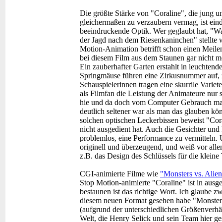
Die größte Stärke von "Coraline", die jung un
gleichermaßen zu verzaubern vermag, ist eind
beeindruckende Optik. Wer geglaubt hat, "W
der Jagd nach dem Riesenkaninchen" stellte 
Motion-Animation betrifft schon einen Meilen
bei diesem Film aus dem Staunen gar nicht 
Ein zauberhafter Garten erstahlt in leuchten
Springmäuse führen eine Zirkusnummer auf, 
Schauspielerinnen tragen eine skurrile Variet
als Filmfan die Leistung der Animateure nur
hie und da doch vom Computer Gebrauch mache
deutlich seltener war als man das glauben kö
solchen optischen Leckerbissen beweist "Cora
nicht ausgedient hat. Auch die Gesichter und
problemlos, eine Performance zu vermitteln. U
originell und überzeugend, und weiß vor allem
z.B. das Design des Schlüssels für die kleine 
CGI-animierte Filme wie
"Monsters vs. Alien
Stop Motion-animierte "Coraline" ist in aus
bestaunen ist das richtige Wort. Ich glaube z
diesem neuen Format gesehen habe "Monsters v
(aufgrund der unterschiedlichen Größenverhäl
Welt, die Henry Selick und sein Team hier g