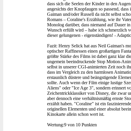
dass sich die Seelen der Kinder in den Augen 
angesichts der Knopfaugen so passend, dass
Gaiman und/oder Russell da nicht selbst sch
Romans – Coraline's Erzählung, wie ihr Vater 
Monolog darüber, dass niemand auf Dauer in e
Wunsch erfüllt wird – habe ich schmerzlich
dieser gelungenen - eigenständigen! - Adaption
Fazit:
Henry Selick hat aus Neil Gaiman's mo
optischer Raffinessen einen großartigen Fant
größte Stärke des Films ist dabei ganz klar di
ungemein beeindruckende Stop Motion-Animati
selbst in unserer CGI-animierten Zeit noch ih
dass im Vergleich zu den harmlosen Animatio
erstaunlich düstere und beängstigende Elemen
sollte. Auch wenn der Film einige lustige Sz
Aliens" oder "Ice Age 3", sondern erinnert vo
Zeichentrickklassiker von Disney, die zwar u
aber dennoch eine verhältnismäßig ernste St
erzählt haben. "Coraline" ist ein faszinieren
originellen Elementen und einer absolut beei
Kinokarte allein schon wert ist.
Wertung:
9 von 10 Punkten