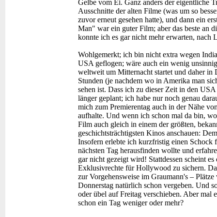
Gelbe vom Ei. Ganz anders der eigentliche Tr
Ausschnitte der alten Filme (was um so besser 
zuvor erneut gesehen hatte), und dann ein ers
Man" war ein guter Film; aber das beste an d
konnte ich es gar nicht mehr erwarten, nach
Wohlgemerkt; ich bin nicht extra wegen India
USA geflogen; wäre auch ein wenig unsinnig,
weltweit um Mitternacht startet und daher in
Stunden (je nachdem wo in Amerika man sich 
sehen ist. Dass ich zu dieser Zeit in den USA 
länger geplant; ich habe nur noch genau darau
mich zum Premierentag auch in der Nähe vo
aufhalte. Und wenn ich schon mal da bin, wol
Film auch gleich in einem der größten, bekan
geschichtsträchtigsten Kinos anschauen: De
Insofern erlebte ich kurzfristig einen Schock 
nächsten Tag herausfinden wollte und erfahre
gar nicht gezeigt wird! Stattdessen scheint 
Exklusivrechte für Hollywood zu sichern. D
zur Vorgehensweise im Graumann's – Plätze v
Donnerstag natürlich schon vergeben. Und s
oder übel auf Freitag verschieben. Aber mal e
schon ein Tag weniger oder mehr?