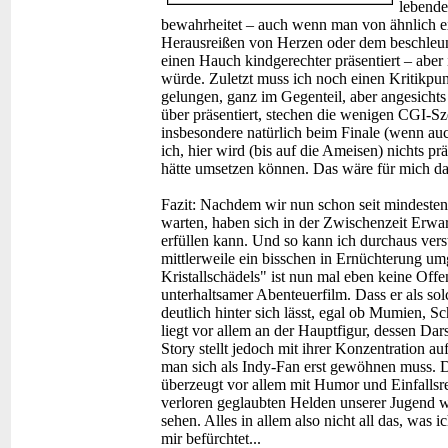
lebende
bewahrheitet – auch wenn man von ähnlich e
Herausreißen von Herzen oder dem beschleun
einen Hauch kindgerechter präsentiert – aber 
würde. Zuletzt muss ich noch einen Kritikpun
gelungen, ganz im Gegenteil, aber angesichts 
über präsentiert, stechen die wenigen CGI-Sz
insbesondere natürlich beim Finale (wenn au
ich, hier wird (bis auf die Ameisen) nichts pr
hätte umsetzen können. Das wäre für mich da
Fazit:
Nachdem wir nun schon seit mindestens
warten, haben sich in der Zwischenzeit Erwa
erfüllen kann. Und so kann ich durchaus vers
mittlerweile ein bisschen in Ernüchterung um
Kristallschädels" ist nun mal eben keine Off
unterhaltsamer Abenteuerfilm. Dass er als sol
deutlich hinter sich lässt, egal ob Mumien, 
liegt vor allem an der Hauptfigur, dessen Dar
Story stellt jedoch mit ihrer Konzentration a
man sich als Indy-Fan erst gewöhnen muss. 
überzeugt vor allem mit Humor und Einfallsr
verloren geglaubten Helden unserer Jugend w
sehen. Alles in allem also nicht all das, was i
mir befürchtet...