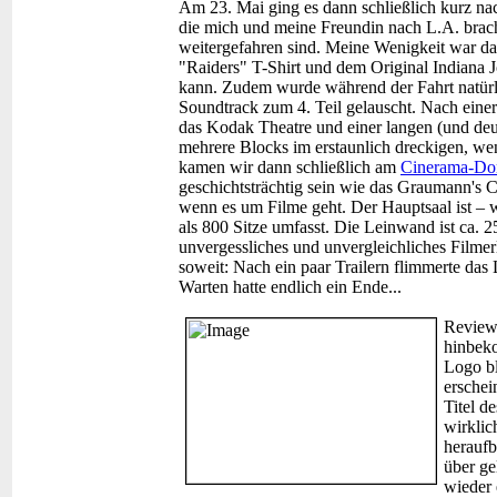
Am 23. Mai ging es dann schließlich kurz nac
die mich und meine Freundin nach L.A. brac
weitergefahren sind. Meine Wenigkeit war dab
"Raiders" T-Shirt und dem Original Indiana 
kann. Zudem wurde während der Fahrt natürlic
Soundtrack zum 4. Teil gelauscht. Nach eine
das Kodak Theatre und einer langen (und de
mehrere Blocks im erstaunlich dreckigen, we
kamen wir dann schließlich am
Cinerama-D
geschichtsträchtig sein wie das Graumann's Ch
wenn es um Filme geht. Der Hauptsaal ist – 
als 800 Sitze umfasst. Die Leinwand ist ca. 
unvergessliches und unvergleichliches Filmer
soweit: Nach ein paar Trailern flimmerte das
Warten hatte endlich ein Ende...
Review
hinbek
Logo bl
erschei
Titel d
wirklic
heraufb
über ge
wieder 