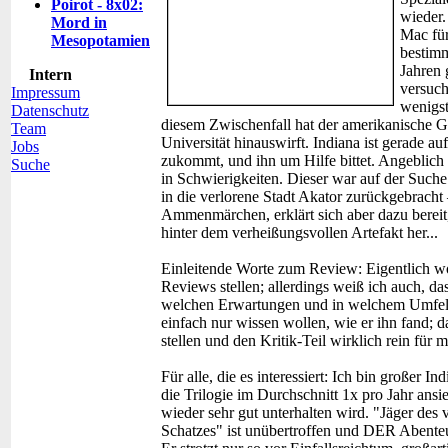
Poirot - 8x02:
wieder.
Mord in
Mac für
Mesopotamien
bestimm
Jahren 
Intern
versuch
Impressum
wenigst
Datenschutz
diesem Zwischenfall hat der amerikanische G
Team
Universität hinauswirft. Indiana ist gerade a
Jobs
zukommt, und ihn um Hilfe bittet. Angeblich s
Suche
in Schwierigkeiten. Dieser war auf der Suche
in die verlorene Stadt Akator zurückgebracht 
Ammenmärchen, erklärt sich aber dazu bereit
hinter dem verheißungsvollen Artefakt her...
Einleitende Worte zum Review:
Eigentlich wo
Reviews stellen; allerdings weiß ich auch, dass
welchen Erwartungen und in welchem Umfeld
einfach nur wissen wollen, wie er ihn fand; da
stellen und den Kritik-Teil wirklich rein für
Für alle, die es interessiert: Ich bin großer I
die Trilogie im Durchschnitt 1x pro Jahr ans
wieder sehr gut unterhalten wird. "Jäger des 
Schatzes" ist unübertroffen und DER Abenteu