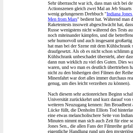
Sehr überrascht war ich, dass man sich bei d
Actionszenen gleich zwei Mal an Jeb Stuarts
wenig gelungenem Drehbuch "
Indiana Jones
Men from Mars
" bedient hat. Während man d
Raketentests insoweit abgeschwächt hat, das
Russe wenigstens nicht während des Tests a
noch miteinander kämpfen, und die betreffe
sehr humorvoll und auch insgesamt großartig
hat man bei der Szene mit dem Kühlschrank 
draufgesetzt. Als ob es nicht schon schlimm
Kühlschrank unbeschadet übersteht, aber das
dann nun wirklich zu viel des Guten. Dies wa
waren, und wo man es deutlich übertrieben h
nicht zu den bisherigen drei Filmen der Rei
Minenfahrt war dort alles immer durchaus rea
genug, um dies leicht verzeihen zu können).
Nach diesem sehr actionreichen Beginn schalt
Universität zurückkehrt und kurz darauf von 
weiteren Neuzugang kennen: Jim Broadbent al
Lücke füllt, die Denholm Elliots Tod hinterlass
eine etwas melancholischere Seite von Indian
Minuten nimmt man sich auch Zeit für eine
Jones Sen., die allen Fans der Filmreihe gefa
eigentliche Handlung rund um den mysteriösen