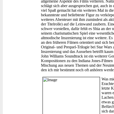
allgemeine Aspekte des Films verlieren. Natürl
schlägt sich aber ausgesprochen gut, auch in
viel Spaß gemacht hat ein weiteres Mal in di
bekannteste und beliebteste Figur zu verkörp
weiteres Abenteuer mit ihm zumindest als akti
der Titelrolle) auf die Leinwand zaubern. Ei
schwer vorstellen, dafür fehlt es Shia an der 
seinem charismatischen Spiel eine wesentlich
altmodische Inszenierung ist eine weitere. Es 
an den früheren Filmen orientiert und sich 
Original- und Prequel-Trilogie bei Star Wars 
Inszenierung und das Aussehen betrifft kaum 
John Williams Soundtrack ist ein weiterer Gen
Kompositionen zu den Indiana Jones-Filmen i
Mischung aus neuen Themen und der Neuinter
den ich mir bestimmt noch oft anhören werde
Was mic
Erachte
letzte 
waren e
Lachen.
etwas g
Befürch
sich da