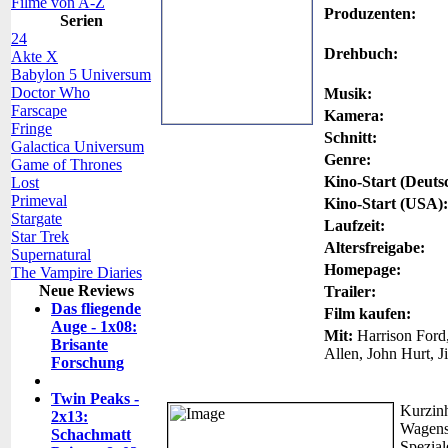
Filme von A-Z
Produzenten:
Serien
24
Drehbuch:
Akte X
Babylon 5 Universum
Doctor Who
Musik:
Farscape
Kamera:
Fringe
Schnitt:
Galactica Universum
Genre:
Game of Thrones
Kino-Start (Deuts
Lost
Primeval
Kino-Start (USA):
Stargate
Laufzeit:
Star Trek
Altersfreigabe:
Supernatural
Homepage:
The Vampire Diaries
Neue Reviews
Trailer:
Das fliegende
Film kaufen:
Auge - 1x08:
Mit:
Harrison Ford,
Brisante
Allen, John Hurt, J
Forschung
Twin Peaks -
Kurzinh
2x13:
Wagens 
Schachmatt
Spezial