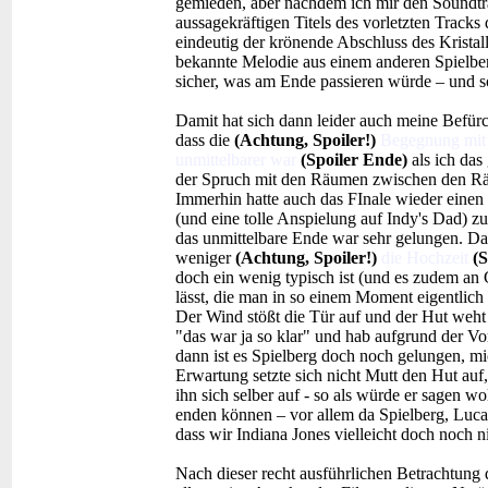
gemieden, aber nachdem ich mir den Soundtr
aussagekräftigen Titels des vorletzten Tracks
eindeutig der krönende Abschluss des Kristal
bekannte Melodie aus einem anderen Spielberg
sicher, was am Ende passieren würde – und sol
Damit hat sich dann leider auch meine Befürc
dass die
(Achtung, Spoiler!)
Begegnung mit 
unmittelbarer war
(Spoiler Ende)
als ich das
der Spruch mit den Räumen zwischen den Rä
Immerhin hatte auch das FInale wieder eine
(und eine tolle Anspielung auf Indy's Dad) z
das unmittelbare Ende war sehr gelungen. Dam
weniger
(Achtung, Spoiler!)
die Hochzeit
(S
doch ein wenig typisch ist (und es zudem an 
lässt, die man in so einem Moment eigentlic
Der Wind stößt die Tür auf und der Hut weht
"das war ja so klar" und hab aufgrund der V
dann ist es Spielberg doch noch gelungen, m
Erwartung setzte sich nicht Mutt den Hut au
ihn sich selber auf - so als würde er sagen wo
enden können – vor allem da Spielberg, Luc
dass wir Indiana Jones vielleicht doch noch 
Nach dieser recht ausführlichen Betrachtung 