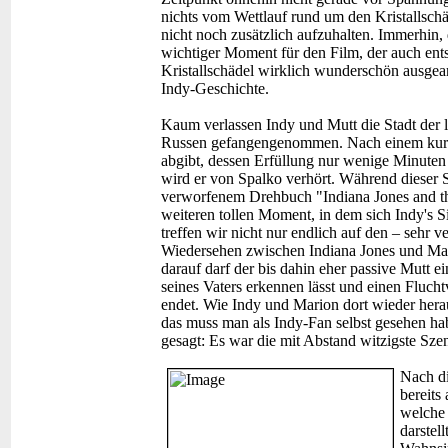
nichts vom Wettlauf rund um den Kristallschäd
nicht noch zusätzlich aufzuhalten. Immerhin, 
wichtiger Moment für den Film, der auch ent
Kristallschädel wirklich wunderschön ausgear
Indy-Geschichte.
Kaum verlassen Indy und Mutt die Stadt der 
Russen gefangengenommen. Nach einem kurze
abgibt, dessen Erfüllung nur wenige Minuten
wird er von Spalko verhört. Während dieser S
verworfenem Drehbuch "Indiana Jones and t
weiteren tollen Moment, in dem sich Indy's 
treffen wir nicht nur endlich auf den – sehr
Wiedersehen zwischen Indiana Jones und Mar
darauf darf der bis dahin eher passive Mutt ein
seines Vaters erkennen lässt und einen Fluchtv
endet. Wie Indy und Marion dort wieder hera
das muss man als Indy-Fan selbst gesehen hab
gesagt: Es war die mit Abstand witzigste Sze
Nach di
bereits
welche 
darstel