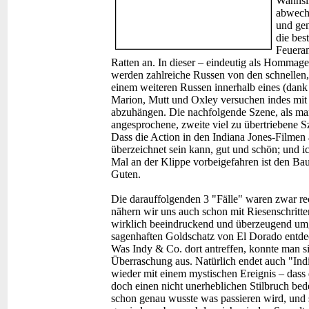
Wahnsin
abwechs
und gen
die bes
Feueram
Ratten an. In dieser – eindeutig als Hommage
werden zahlreiche Russen von den schnellen, 
einem weiteren Russen innerhalb eines (dank d
Marion, Mutt und Oxley versuchen indes mit
abzuhängen. Die nachfolgende Szene, als man
angesprochene, zweite viel zu übertriebene Sz
Dass die Action in den Indiana Jones-Filmen 
überzeichnet sein kann, gut und schön; und ic
Mal an der Klippe vorbeigefahren ist den Bau
Guten.
Die darauffolgenden 3 "Fälle" waren zwar rec
nähern wir uns auch schon mit Riesenschritten
wirklich beeindruckend und überzeugend um
sagenhaften Goldschatz von El Dorado entdeckt
Was Indy & Co. dort antreffen, konnte man si
Überraschung aus. Natürlich endet auch "Indi
wieder mit einem mystischen Ereignis – dass
doch einen nicht unerheblichen Stilbruch bede
schon genau wusste was passieren wird, und s