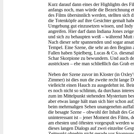
Kurz darauf dann eines der Highlights des Fi
anfangs noch, man würde die Bezeichnung et
des Films übersinnlich werden, stellten sich
die Totenköpfe auf ihre Gesichter gemalt hab
Umgebung gut einzusetzen wissen, und Indy 
angreifen. Hier darf dann Indiana Jones zeige
und sich zu behaupten weiß – während Mutt m
Nach dieser sehr spannenden und sogar ansat
Tempel. Eine Szene, die sehr an den Beginn a
Fallen haben Spielberg, Lucas & Co. diesmal 
Schar Skorpione zu bewundern. Und auch d
austricksen – ehe man schließlich das Grab er
Neben der Szene zuvor im Kloster (in Oxley
Zimmer) ist dies nun die zweite recht lange D
vielleicht einen Hauch zu ausgedehnt ist. Bei
es noch nicht so schlimm, da durchaus intere
zum im Mittelpunkt stehenden Mysterium be
aber etwas lange hält man sich hier schon auf
beim mehrmaligen Sehen unangenehm auffalle
die besagte Szene – obwohl der Inhalt des Ge
uninteressant ist – jener Moment des Films,
am ehesten und öftesten vorgespult werden wi
dieses langen Dialogs auf zwei einzelne Ges
Zeitpunkt ohnehin nicht gerade vor Spannung 