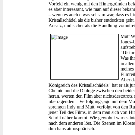
Vorfeld ein wenig mit den Hintergründen befa
es aber interessant, wie man auf dieser beka
– wenn es auch etwas seltsam war, dass es hie
Kristallschädel als die bisher entdeckten geh
Ansatz, und sicher als die Handlung vorantr
Mutt W
Jones-U
aufstre
"Distur
Was ihn
in alle
meines 
Filmrei
Aber da
Königreich des Kristallschädels" hat er als j
Chemie und die Dialoge zwischen den beiden
heran, werten den Film aber nichtsdestotrotz
überragenden – Verfolgungsjagd auf dem Mot
sprengen Indy und Mutt, verfolgt von den R
jener Teil des Films, in dem man sich von Hi
Schritt näher kommt. Wie gewohnt war es inte
nach dem anderen löst. Die Szenen im Kloste
durchaus atmosphärisch.