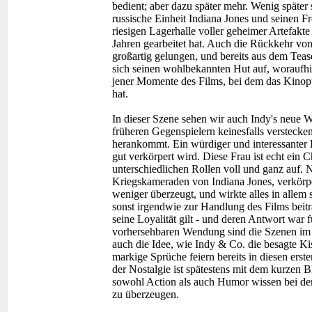
bedient; aber dazu später mehr. Wenig später
russische Einheit Indiana Jones und seinen
riesigen Lagerhalle voller geheimer Artefakt
Jahren gearbeitet hat. Auch die Rückkehr von
großartig gelungen, und bereits aus dem Tea
sich seinen wohlbekannten Hut auf, woraufhin
jener Momente des Films, bei dem das Kinopu
hat.
In dieser Szene sehen wir auch Indy's neue W
früheren Gegenspielern keinesfalls verstecke
herankommt. Ein würdiger und interessanter 
gut verkörpert wird. Diese Frau ist echt ein C
unterschiedlichen Rollen voll und ganz auf.
Kriegskameraden von Indiana Jones, verkörpe
weniger überzeugt, und wirkte alles in allem s
sonst irgendwie zur Handlung des Films beitr
seine Loyalität gilt - und deren Antwort war fü
vorhersehbaren Wendung sind die Szenen im L
auch die Idee, wie Indy & Co. die besagte Ki
markige Sprüche feiern bereits in diesen er
der Nostalgie ist spätestens mit dem kurzen 
sowohl Action als auch Humor wissen bei der
zu überzeugen.