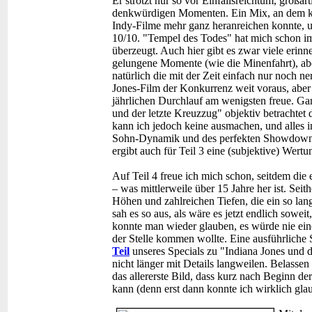
Er strotzt nur so vor Einfallsreichtum, großar
denkwürdigen Momenten. Ein Mix, an dem ke
Indy-Filme mehr ganz heranreichen konnte, u
10/10. "Tempel des Todes" hat mich schon 
überzeugt. Auch hier gibt es zwar viele erin
gelungene Momente (wie die Minenfahrt), aber
natürlich die mit der Zeit einfach nur noch ne
Jones-Film der Konkurrenz weit voraus, aber e
jährlichen Durchlauf am wenigsten freue. Ganz
und der letzte Kreuzzug" objektiv betrachtet 
kann ich jedoch keine ausmachen, und alles in
Sohn-Dynamik und des perfekten Showdowns 
ergibt auch für Teil 3 eine (subjektive) Wert
Auf Teil 4 freue ich mich schon, seitdem die
– was mittlerweile über 15 Jahre her ist. Seit
Höhen und zahlreichen Tiefen, die ein so lang
sah es so aus, als wäre es jetzt endlich sowei
konnte man wieder glauben, es würde nie eine
der Stelle kommen wollte. Eine ausführliche S
Teil
unseres Specials zu "Indiana Jones und d
nicht länger mit Details langweilen. Belassen
das allererste Bild, dass kurz nach Beginn de
kann (denn erst dann konnte ich wirklich gla