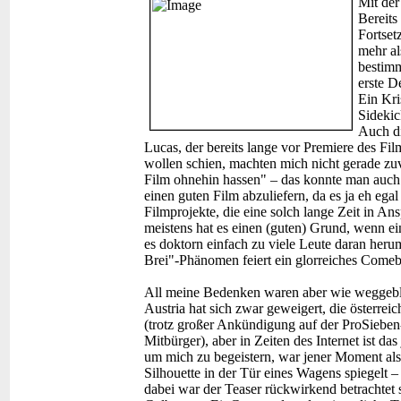
Mit der
Bereits
Fortset
mehr al
bestimm
erste D
Ein Kri
Sidekic
Auch di
Lucas, der bereits lange vor Premiere des Fi
wollen schien, machten mich nicht gerade zu
Film ohnehin hassen" – das konnte man auch s
einen guten Film abzuliefern, da es ja eh egal
Filmprojekte, die eine solch lange Zeit in 
meistens hat es einen (guten) Grund, wenn ei
es doktorn einfach zu viele Leute daran heru
Brei"-Phänomen feiert ein glorreiches Come
All meine Bedenken waren aber wie weggeblas
Austria hat sich zwar geweigert, die österre
(trotz großer Ankündigung auf der ProSieben
Mitbürger), aber in Zeiten des Internet ist d
um mich zu begeistern, war jener Moment als 
Silhouette in der Tür eines Wagens spiegelt 
dabei war der Teaser rückwirkend betrachtet 