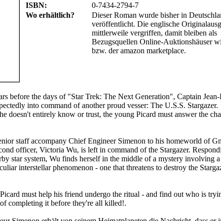
ISBN:
0-7434-2794-7
Wo erhältlich?
Dieser Roman wurde bisher in Deutschla
veröffentlicht. Die englische Originalausg
mittlerweile vergriffen, damit bleiben als
Bezugsquellen Online-Auktionshäuser w
bzw. der amazon marketplace.
ars before the days of "Star Trek: The Next Generation", Captain Jean
pectedly into command of another proud vesser: The U.S.S. Stargazer.
e doesn't entirely know or trust, the young Picard must answer the cha
senior staff accompany Chief Engineer Simenon to his homeworld of Gn
econd officer, Victoria Wu, is left in command of the Stargazer. Respond
arby star system, Wu finds herself in the middle of a mystery involving a
liar interstellar phenomenon - one that threatens to destroy the Stargaz
card must help his friend undergo the ritual - and find out who is tryi
f completing it before they're all killed!.
ur Simenon erhält von seinem Heimatplaneten die Nachricht, dass er 