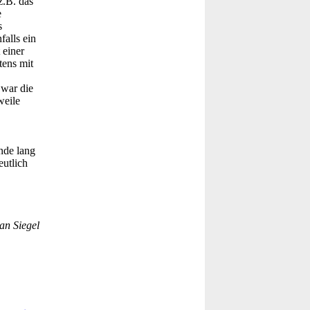
z.B. das
e
s
falls ein
 einer
tens mit
 war die
weile
nde lang
eutlich
an Siegel