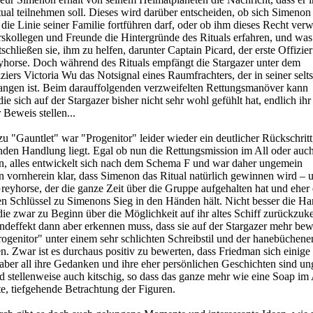
ual teilnehmen soll. Dieses wird darüber entscheiden, ob sich Simenon
die Linie seiner Familie fortführen darf, oder ob ihm dieses Recht verw
erskollegen und Freunde die Hintergründe des Rituals erfahren, und was
tschließen sie, ihm zu helfen, darunter Captain Picard, der erste Offizie
orse. Doch während des Rituals empfängt die Stargazer unter dem
ers Victoria Wu das Notsignal eines Raumfrachters, der in seiner sel
ngen ist. Beim darauffolgenden verzweifelten Rettungsmanöver kann
die sich auf der Stargazer bisher nicht sehr wohl gefühlt hat, endlich i
Beweis stellen...
u "Gauntlet" war "Progenitor" leider wieder ein deutlicher Rückschritt
den Handlung liegt. Egal ob nun die Rettungsmission im All oder auc
en, alles entwickelt sich nach dem Schema F und war daher ungemein
on vornherein klar, dass Simenon das Ritual natürlich gewinnen wird – 
eyhorse, der die ganze Zeit über die Gruppe aufgehalten hat und eher 
en Schlüssel zu Simenons Sieg in den Händen hält. Nicht besser die H
ie zwar zu Beginn über die Möglichkeit auf ihr altes Schiff zurückzuk
 Endeffekt dann aber erkennen muss, dass sie auf der Stargazer mehr be
ogenitor" unter einem sehr schlichten Schreibstil und der hanebüchene
. Zwar ist es durchaus positiv zu bewerten, dass Friedman sich einige 
aber all ihre Gedanken und ihre eher persönlichen Geschichten sind u
nd stellenweise auch kitschig, so dass das ganze mehr wie eine Soap im 
te, tiefgehende Betrachtung der Figuren.