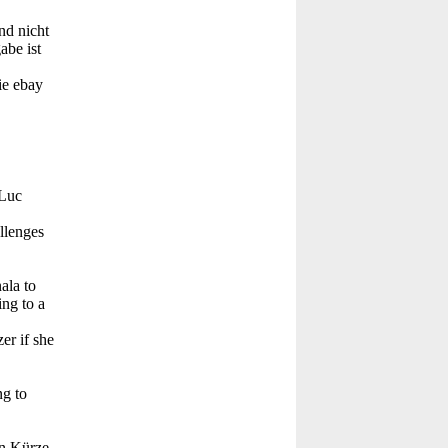
nd nicht
abe ist
ie ebay
-Luc
llenges
ala to
ing to a
er if she
ng to
in Kürze