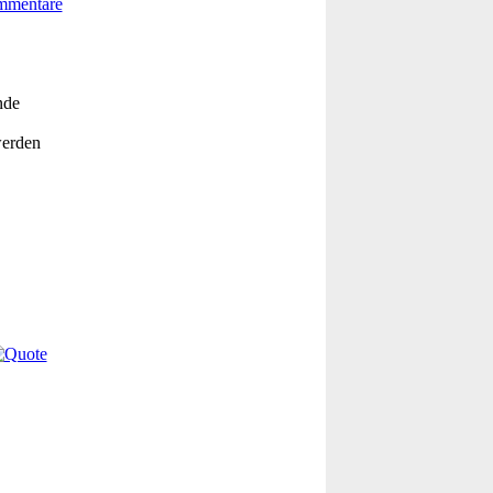
nde
werden