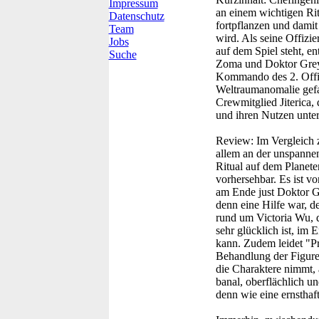
Impressum
an einem wichtigen Rit
Datenschutz
fortpflanzen und damit 
Team
wird. Als seine Offizi
Jobs
auf dem Spiel steht, en
Suche
Zoma und Doktor Greyh
Kommando des 2. Offizi
Weltraumanomalie gefa
Crewmitglied Jiterica, 
und ihren Nutzen unter 
Review:
Im Vergleich z
allem an der unspannen
Ritual auf dem Planet
vorhersehbar. Es ist v
am Ende just Doktor Gr
denn eine Hilfe war, d
rund um Victoria Wu, d
sehr glücklich ist, im
kann. Zudem leidet "Pr
Behandlung der Figuren
die Charaktere nimmt, 
banal, oberflächlich u
denn wie eine ernsthaf