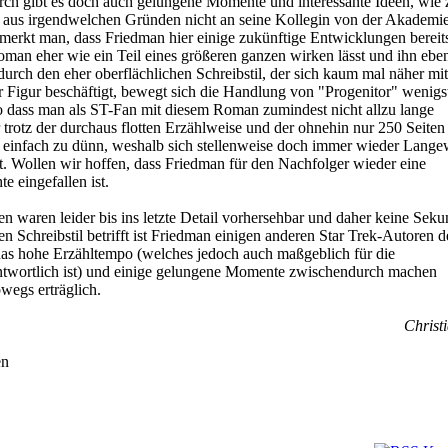
ch gibt es doch auch gelungene Momente und interessante Ideen, wie 
h aus irgendwelchen Gründen nicht an seine Kollegin von der Akademi
merkt man, dass Friedman hier einige zukünftige Entwicklungen bereit
oman eher wie ein Teil eines größeren ganzen wirken lässt und ihn eben
urch den eher oberflächlichen Schreibstil, der sich kaum mal näher mit
 Figur beschäftigt, bewegt sich die Handlung von "Progenitor" wenigs
 dass man als ST-Fan mit diesem Roman zumindest nicht allzu lange
 trotz der durchaus flotten Erzählweise und der ohnehin nur 250 Seiten
infach zu dünn, weshalb sich stellenweise doch immer wieder Lange
t. Wollen wir hoffen, dass Friedman für den Nachfolger wieder eine
e eingefallen ist.
 waren leider bis ins letzte Detail vorhersehbar und daher keine Seku
 Schreibstil betrifft ist Friedman einigen anderen Star Trek-Autoren d
das hohe Erzähltempo (welches jedoch auch maßgeblich für die
antwortlich ist) und einige gelungene Momente zwischendurch machen
wegs erträglich.
Christi
en