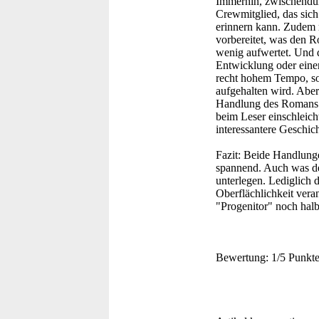
Immerhin, zwischendur
Crewmitglied, das sic
erinnern kann. Zudem 
vorbereitet, was den R
wenig aufwertet. Und d
Entwicklung oder einer
recht hohem Tempo, so
aufgehalten wird. Aber
Handlung des Romans e
beim Leser einschleich
interessantere Geschicht
Fazit:
Beide Handlungen
spannend. Auch was den
unterlegen. Lediglich 
Oberflächlichkeit ver
"Progenitor" noch halb
Bewertung:
1/5 Punkt