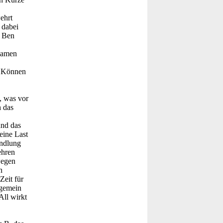
ehrt
 dabei
r Ben
tsamen
hr Können
, was vor
h das
und das
eine Last
andlung
ehren
wegen
n
Zeit für
ngemein
All wirkt