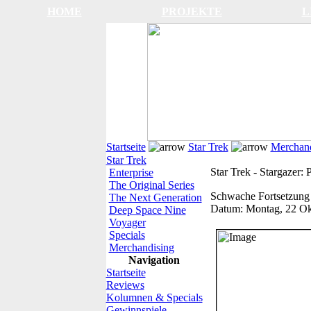
HOME
PROJEKTE
L
Startseite
Star Trek
Merchand
Star Trek
Star Trek - Stargazer: 
Enterprise
The Original Series
Schwache Fortsetzung 
The Next Generation
Datum:
Montag, 22 Ok
Deep Space Nine
Voyager
Specials
Merchandising
Navigation
Startseite
Reviews
Kolumnen & Specials
Gewinnspiele