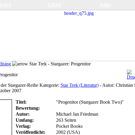
INKS
CHAT
JOBS
ising
Star Trek - Stargazer: Progenitor
Progenitor
der Stargazer-Reihe
Kategorie:
Star Trek (Literatur)
-
Autor:
Christian 
tober 2007
Titel:
"Progenitor (Stargazer Book Two)"
Bewertung:
Autor:
Michael Jan Friedman
Umfang:
263 Seiten
Verlag:
Pocket Books
Veröffentlicht:
2002 (USA)