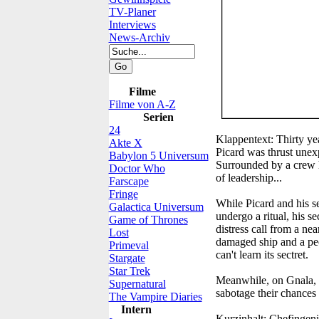
TV-Planer
Interviews
News-Archiv
Filme
Filme von A-Z
Serien
24
Klappentext:
Thirty ye
Akte X
Picard was thrust unex
Babylon 5 Universum
Surrounded by a crew h
Doctor Who
of leadership...
Farscape
Fringe
While Picard and his 
Galactica Universum
undergo a ritual, his s
Game of Thrones
distress call from a ne
Lost
damaged ship and a pecu
Primeval
can't learn its sectret.
Stargate
Star Trek
Meanwhile, on Gnala, Pi
Supernatural
sabotage their chances o
The Vampire Diaries
Intern
Kurzinhalt:
Chefingenie