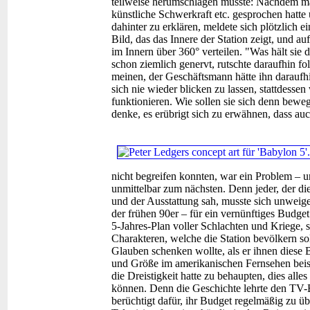
teilweise herumschlagen musste: Nachdem man
künstliche Schwerkraft etc. gesprochen hatte
dahinter zu erklären, meldete sich plötzlich e
Bild, das das Innere der Station zeigt, und a
im Innern über 360° verteilen. "Was hält sie
schon ziemlich genervt, rutschte daraufhin f
meinen, der Geschäftsmann hätte ihn daraufh
sich nie wieder blicken zu lassen, stattdessen
funktionieren. Wie sollen sie sich denn beweg
denke, es erübrigt sich zu erwähnen, dass auc
nicht begreifen konnten, war ein Problem – 
unmittelbar zum nächsten. Denn jeder, der di
und der Ausstattung sah, musste sich unweige
der frühen 90er – für ein vernünftiges Budge
5-Jahres-Plan voller Schlachten und Kriege,
Charakteren, welche die Station bevölkern so
Glauben schenken wollte, als er ihnen diese B
und Größe im amerikanischen Fernsehen beis
die Dreistigkeit hatte zu behaupten, dies all
können. Denn die Geschichte lehrte den TV-
berüchtigt dafür, ihr Budget regelmäßig zu ü