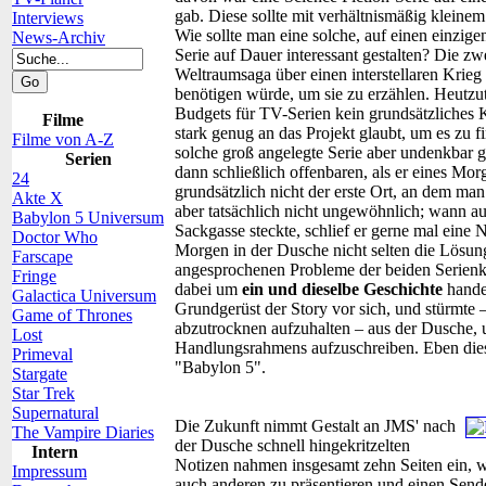
gab. Diese sollte mit verhältnismäßig klei
Interviews
Wie sollte man eine solche, auf einen einzi
News-Archiv
Serie auf Dauer interessant gestalten? Die zw
Weltraumsaga über einen interstellaren Krieg
benötigen würde, um sie zu erzählen. Heutzu
Budgets für TV-Serien kein grundsätzliches 
Filme
stark genug an das Projekt glaubt, um es zu 
Filme von A-Z
solche groß angelegte Serie aber undenkbar 
Serien
dann schließlich offenbaren, als er eines Mo
24
grundsätzlich nicht der erste Ort, an dem ma
Akte X
aber tatsächlich nicht ungewöhnlich; wann au
Babylon 5 Universum
Sackgasse steckte, schlief er gerne mal eine
Doctor Who
Morgen in der Dusche nicht selten die Lösung
Farscape
angesprochenen Probleme der beiden Serienko
Fringe
dabei um
ein und dieselbe Geschichte
handel
Galactica Universum
Grundgerüst der Story vor sich, und stürmte 
Game of Thrones
abzutrocknen aufzuhalten – aus der Dusche, u
Lost
Handlungsrahmens aufzuschreiben. Eben die
Primeval
"Babylon 5".
Stargate
Star Trek
Supernatural
Die Zukunft nimmt Gestalt an
JMS' nach
The Vampire Diaries
der Dusche schnell hingekritzelten
Intern
Notizen nahmen insgesamt zehn Seiten ein, wa
Impressum
auch anderen zu präsentieren und einen Sende