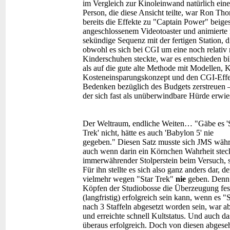
im Vergleich zur Kinoleinwand natürlich eine 
Person, die diese Ansicht teilte, war Ron Th
bereits die Effekte zu "Captain Power" beigest
angeschlossenem Videotoaster und animierte
sekündige Sequenz mit der fertigen Station, 
obwohl es sich bei CGI um eine noch relativ 
Kinderschuhen steckte, war es entschieden bil
als auf die gute alte Methode mit Modellen, 
Kosteneinsparungskonzept und den CGI-Effe
Bedenken bezüglich des Budgets zerstreuen –
der sich fast als unüberwindbare Hürde erwie
Der Weltraum, endliche Weiten…
"Gäbe es '
Trek' nicht, hätte es auch 'Babylon 5' nie
gegeben." Diesen Satz musste sich JMS währ
auch wenn darin ein Körnchen Wahrheit stec
immerwährender Stolperstein beim Versuch, 
Für ihn stellte es sich also ganz anders dar, 
vielmehr wegen "Star Trek"
nie
geben. Denn i
Köpfen der Studiobosse die Überzeugung fest
(langfristig) erfolgreich sein kann, wenn es "
nach 3 Staffeln abgesetzt worden sein, war a
und erreichte schnell Kultstatus. Und auch d
überaus erfolgreich. Doch von diesen abgeseh