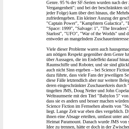
Genre. 95 % der SF-Serien wurden nach der zw
Vergangenheit"; und bei der beschränkten sic
jeder Folge) kam über drei hinaus, die Mehrhe
zufriedengeben. Ein kleiner Auszug der gesc
"Captain Power", "Kampfstern Galactica", "L
"Space: 1999", "Salvage: 1", "The Invaders
Starlost", "UFO", "War of the Worlds" und da
entweder an mangelndem Zuschauerinteresse
Viele dieser Probleme waren auch hausgemach
am nötigen Respekt gegenüber dem Genre bzw
über Aussagen, die im Endeffekt darauf hinau
Raumschiffe und Roboter, und sie sind glück
auch nicht Sinn ergeben – bei Science Fiction
dazu führte, dass viele Fans der jeweiligen S
diese Fälle letztendlich aber nur weitere Bele
deren eingeschränkter Zuschauerkreis durch "
tingelten JMS, Doug Netter und John Copela
Weltraumserie mit den Titel "Babylon 5" von
dass sie es anders und besser machen würden
Science Fiction im Fernsehen abseits von "St
liegt. Lange Zeit war eben dies vergeblich. D
ihnen eine Absage erteilten, umfasst unter
Heimat Paramount. Danach wurde JMS von sei
Idee zu trennen, hätte er doch in der Zwisch