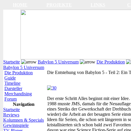
HOME
PROJEKTE
LINKS
C
Startseite
Babylon 5 Universum
Die Produktion
Babylon 5 Universum
Die Entstehung von Babylon 5 - Teil 2: Ein 
Die Produktion
Guide
Timeline
Darsteller
Merchandising
Der erste Schritt
Alles beginnt mit einer Idee
Forum
1988 musste JMS, damals für die Neuauflage 
Navigation
eines Streiks der Gewerkschaft der Drehbucha
Startseite
wieder) die Arbeit an der besagten Serie einst
Reviews
Ideen für Serien, die schon seit längerem in
Kolumnen & Specials
kristallisierten sich schon bald zwei Favorite
Gewinnspiele
davon war eine Science Fiction-Serie auf ein
TV-Planer