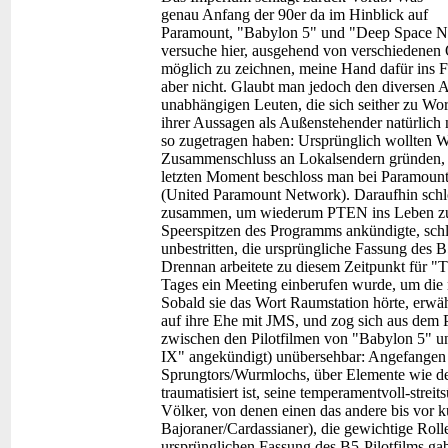
genau Anfang der 90er da im Hinblick auf
Paramount, "Babylon 5" und "Deep Space Nine
versuche hier, ausgehend von verschiedenen
möglich zu zeichnen, meine Hand dafür ins Feu
aber nicht. Glaubt man jedoch den diversen
unabhängigen Leuten, die sich seither zu Wo
ihrer Aussagen als Außenstehender natürlich n
so zugetragen haben: Ursprünglich wollten 
Zusammenschluss an Lokalsendern gründen,
letzten Moment beschloss man bei Paramount
(United Paramount Network). Daraufhin schlo
zusammen, um wiederum PTEN ins Leben zu r
Speerspitzen des Programms ankündigte, schl
unbestritten, die ursprüngliche Fassung des 
Drennan arbeitete zu diesem Zeitpunkt für "
Tages ein Meeting einberufen wurde, um die
Sobald sie das Wort Raumstation hörte, erwähn
auf ihre Ehe mit JMS, und zog sich aus dem P
zwischen den Pilotfilmen von "Babylon 5" u
IX" angekündigt) unübersehbar: Angefangen 
Sprungtors/Wurmlochs, über Elemente wie d
traumatisiert ist, seine temperamentvoll-streit
Völker, von denen einen das andere bis vor 
Bajoraner/Cardassianer), die gewichtige Rolle
ursprünglichen Fassung des B5-Pilotfilms gab