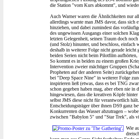
die Station "vom Kurs abkommt", und wieder
Auch Warner waren die Ähnlichkeiten nur al
allerdings warnte man JMS davor, dass sich e
hinziehen, und dabei zumindest das vorläufi
des ungewissen Ausgangs einer solchen Klage
letzten Gelegenheit, seinen Traum doch noch 
(und Stolz) hinunter, und beschloss, einfach
deshalb in weiterer Folge nicht gerade leicht 
beiden Serien nicht beim Pilotfilm aufhörten,
So kommt es in beiden zu einem großen Krieg 
Intervention zweier mächtiger Gruppen (Scha
Propheten auf der anderen Seite) zurückgehen.
bei "Deep Space Nine" in weiterer Folge zu
inspirieren ließ (etwas, dass es bei TNG zwa
schon gegeben haben mag, aber eben nie in dies
hingewiesen, dass die kreativen Köpfe hinter
selbst JMS diese nicht für verantwortlich hält
Entscheidungsträger über ihnen DS9 ganz be
Konkurrenten das Wasser abzutragen – wobei 
zwischen "Babylon 5" und "Star Trek", als
Wie au
dreisc