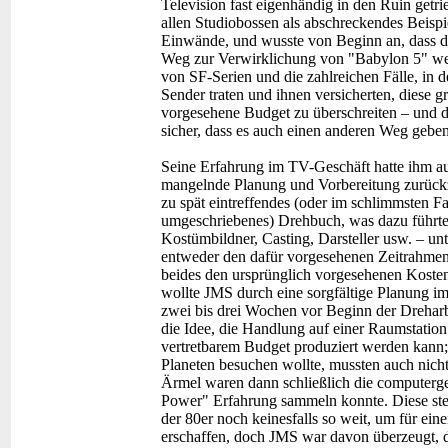
Television fast eigenhändig in den Ruin getri
allen Studiobossen als abschreckendes Beispi
Einwände, und wusste von Beginn an, dass di
Weg zur Verwirklichung von "Babylon 5" wer
von SF-Serien und die zahlreichen Fälle, in 
Sender traten und ihnen versicherten, diese 
vorgesehene Budget zu überschreiten – und d
sicher, dass es auch einen anderen Weg gebe
Seine Erfahrung im TV-Geschäft hatte ihm auf
mangelnde Planung und Vorbereitung zurückzu
zu spät eintreffendes (oder im schlimmsten F
umgeschriebenes) Drehbuch, was dazu führte, 
Kostümbildner, Casting, Darsteller usw. – u
entweder den dafür vorgesehenen Zeitrahmen ü
beides den ursprünglich vorgesehenen Koste
wollte JMS durch eine sorgfältige Planung im
zwei bis drei Wochen vor Beginn der Dreharbe
die Idee, die Handlung auf einer Raumstation 
vertretbarem Budget produziert werden kann
Planeten besuchen wollte, mussten auch nicht
Ärmel waren dann schließlich die computergen
Power" Erfahrung sammeln konnte. Diese ste
der 80er noch keinesfalls so weit, um für ein
erschaffen, doch JMS war davon überzeugt, 