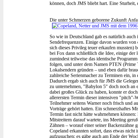
können, doch JMS bliebt hart. Eine Sturheit, 
Die unter Schmerzen geborene Zukunft
Anfa
So wie in Deutschland gab es natürlich auch
Sendefrequenzen. Einige davon wurden von 
sich dieses Privileg teuer erkaufen mussten) b
bei Fox dann schließlich die Idee, einige d
zumindest teilweise das identische Programm
folgen, und unter dem Namen PTEN (Prime T
Lokalsendern gründen – und eben dafür bra
zahlreiche Serienmacher zu Terminen ein, in 
Dadurch ergab sich auch für JMS die Gelegen
zu unternehmen, "Babylon 5" doch noch an e
dabei großes Glück zu haben, konnte er do
allerersten Termin dieser intensiven "pitch"-
Teilnehmer seitens Warner noch frisch und a
Vorträge gehört hatten. Ein schmerzhaftes Mi
Termin fast nicht hätte wahrnehmen können:
Mitstreitern darauf wartete, ins Meeting geru
Zähnen – worauf einer seiner Backenzähne gen
Copeland erkannten sofort, dass etwas nicht i
aufzusuchen; es gäbe auch am Ende der Woc