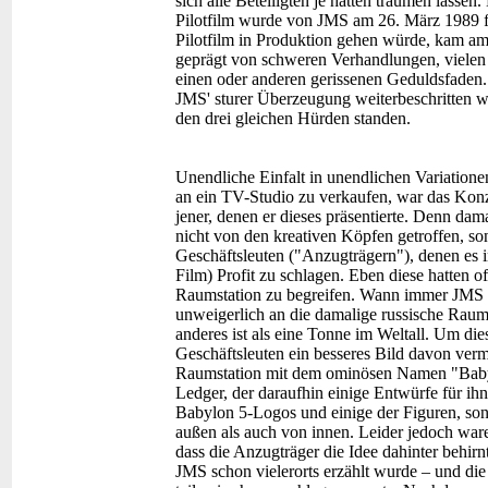
sich alle Beteiligten je hätten träumen lass
Pilotfilm wurde von JMS am 26. März 1989 fer
Pilotfilm in Produktion gehen würde, kam a
geprägt von schweren Verhandlungen, viele
einen oder anderen gerissenen Geduldsfaden.
JMS' sturer Überzeugung weiterbeschritten w
den drei gleichen Hürden standen.
Unendliche Einfalt in unendlichen Variatione
an ein TV-Studio zu verkaufen, war das Kon
jener, denen er dieses präsentierte. Denn d
nicht von den kreativen Köpfen getroffen, so
Geschäftsleuten ("Anzugträgern"), denen es in
Film) Profit zu schlagen. Eben diese hatten o
Raumstation zu begreifen. Wann immer JMS 
unweigerlich an die damalige russische Raum
anderes ist als eine Tonne im Weltall. Um d
Geschäftsleuten ein besseres Bild davon verm
Raumstation mit dem ominösen Namen "Babylo
Ledger, der daraufhin einige Entwürfe für ihn 
Babylon 5-Logos und einige der Figuren, sond
außen als auch von innen. Leider jedoch waren
dass die Anzugträger die Idee dahinter behirn
JMS schon vielerorts erzählt wurde – und die 