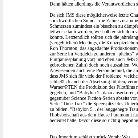
Dann hätten allerdings die Verantwortlichen
Da sich JMS diese möglicherweise letzte Chanc
sprichwörtlichen Sinne – die Zähne zusammen
Schmerzen zumindest ein bisschen zu dämpfe
teilweise taub wurden, weshalb er sich dem
konnte. Letztendlich sollten sich die jahrela
(vergeblichen) Meetings, die Konzeptzeich
Ron Thornton, das angedachte Produktionsmode
zur Serie im Vergleich zu anderen "pitches" 
Fünfjahresplanung vor) und eben auch JMS St
gebrochenen Zahn) doch noch auszahlen. Wohl 
Anwesenden auch eine Person befand, die an d
dass JMS sich für viele der Probleme, welch
schließlich auch der Absetzung führten, ver
Warner/PTEN die Produktion des Pilotfilms m
gegeben, und "Babylon 5" dazu auserkoren, n
gegenüber Science Fiction-Serien abseits von
Serie "Time Trax" die Speerspitze des Unte
zu bilden. "Babylon 5", der langgehegte Trau
Hiobsbotschaft aus dem Hause Paramount fas
bedeutet hätte, bevor diese so richtig begonne
Das Imperium schlägt zurück
Vorab: Was