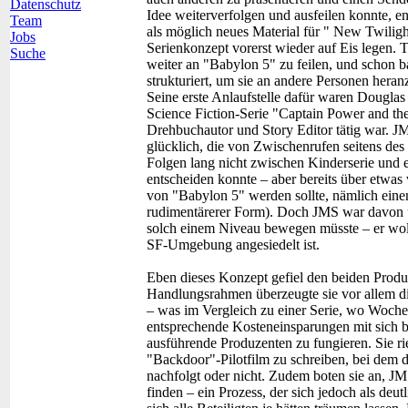
Datenschutz
Idee weiterverfolgen und ausfeilen konnte, en
Team
als möglich neues Material für " New Twiligh
Jobs
Serienkonzept vorerst wieder auf Eis legen. T
Suche
weiter an "Babylon 5" zu feilen, und schon ba
strukturiert, um sie an andere Personen heran
Seine erste Anlaufstelle dafür waren Douglas
Science Fiction-Serie "Captain Power and the 
Drehbuchautor und Story Editor tätig war. JMS
glücklich, die von Zwischenrufen seitens des
Folgen lang nicht zwischen Kinderserie und 
entscheiden konnte – aber bereits über etwas
von "Babylon 5" werden sollte, nämlich ein
rudimentärerer Form). Doch JMS war davon übe
solch einem Niveau bewegen müsste – er wollt
SF-Umgebung angesiedelt ist.
Eben dieses Konzept gefiel den beiden Prod
Handlungsrahmen überzeugte sie vor allem di
– was im Vergleich zu einer Serie, wo Woche 
entsprechende Kosteneinsparungen mit sich bri
ausführende Produzenten zu fungieren. Sie 
"Backdoor"-Pilotfilm zu schreiben, bei dem d
nachfolgt oder nicht. Zudem boten sie an, JMS
finden – ein Prozess, der sich jedoch als deut