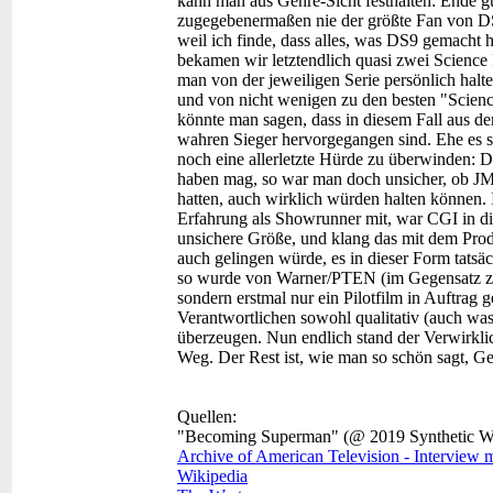
kann man aus Genre-Sicht festhalten: Ende gu
zugegebenermaßen nie der größte Fan von DS
weil ich finde, dass alles, was DS9 gemacht 
bekamen wir letztendlich quasi zwei Science
man von der jeweiligen Serie persönlich halte
und von nicht wenigen zu den besten "Science
könnte man sagen, dass in diesem Fall aus dem
wahren Sieger hervorgegangen sind. Ehe es s
noch eine allerletzte Hürde zu überwinden:
haben mag, so war man doch unsicher, ob JMS 
hatten, auch wirklich würden halten können
Erfahrung als Showrunner mit, war CGI in d
unsichere Größe, und klang das mit dem Prod
auch gelingen würde, es in dieser Form tatsä
so wurde von Warner/PTEN (im Gegensatz zur 
sondern erstmal nur ein Pilotfilm in Auftrag 
Verantwortlichen sowohl qualitativ (auch was
überzeugen. Nun endlich stand der Verwirkl
Weg. Der Rest ist, wie man so schön sagt, 
Quellen:
"Becoming Superman" (@ 2019 Synthetic W
Archive of American Television - Interview 
Wikipedia