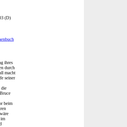
03 (D)
henbuch
ng ihres
en durch
all macht
fe seiner
 die
 Bruce
or beim
hren
 wäre
 im
d