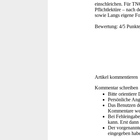
einschleichen. Für TNG
Pflichtlektüre – nach 
sowie Langs eigene For
Bewertung:
4/5 Punkt
Artikel kommentieren
Kommentar schreiben
Bitte orientier
Persönliche Ang
Das Benutzen de
Kommentare wer
Bei Fehleingaben
kann. Erst dann 
Der vorgenannte 
eingegeben hab