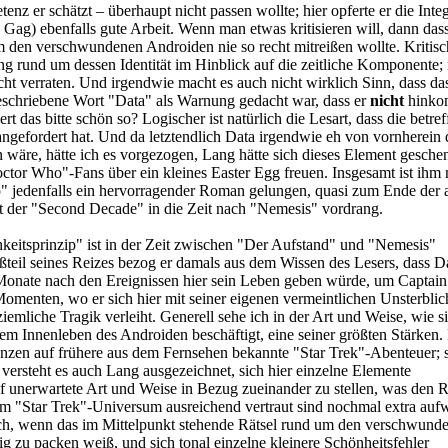
 er schätzt – überhaupt nicht passen wollte; hier opferte er die Integr
n Gag) ebenfalls gute Arbeit. Wenn man etwas kritisieren will, dann das
 den verschwundenen Androiden nie so recht mitreißen wollte. Kritisc
g rund um dessen Identität im Hinblick auf die zeitliche Komponente; 
icht verraten. Und irgendwie macht es auch nicht wirklich Sinn, dass da
schriebene Wort "Data" als Warnung gedacht war, dass er
nicht
hinko
iert das bitte schön so? Logischer ist natürlich die Lesart, dass die betre
ngefordert hat. Und da letztendlich Data irgendwie eh von vornherein 
wäre, hätte ich es vorgezogen, Lang hätte sich dieses Element geschen
tor Who"-Fans über ein kleines Easter Egg freuen. Insgesamt ist ihm 
p" jedenfalls ein hervorragender Roman gelungen, quasi zum Ende der a
der "Second Decade" in die Zeit nach "Nemesis" vordrang.
keitsprinzip" ist in der Zeit zwischen "Der Aufstand" und "Nemesis"
ßteil seines Reizes bezog er damals aus dem Wissen des Lesers, dass D
nate nach den Ereignissen hier sein Leben geben würde, um Captain
Momenten, wo er sich hier mit seiner eigenen vermeintlichen Unsterblic
ziemliche Tragik verleiht. Generell sehe ich in der Art und Weise, wie s
dem Innenleben des Androiden beschäftigt, eine seiner größten Stärken.
enzen auf frühere aus dem Fernsehen bekannte "Star Trek"-Abenteuer; 
ersteht es auch Lang ausgezeichnet, sich hier einzelne Elemente
f unerwartete Art und Weise in Bezug zueinander zu stellen, was den
dem "Star Trek"-Universum ausreichend vertraut sind nochmal extra aufw
ch, wenn das im Mittelpunkt stehende Rätsel rund um den verschwund
 zu packen weiß, und sich tonal einzelne kleinere Schönheitsfehler