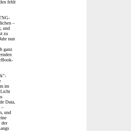
en fehlt
 TNG-
lichen –
t, und
st zu
Jahr nun
ch ganz
uernden
 eBook-
ek"-
e
um im
 Licht
as
de Data,
 –
n, und
eine
 der
Langs