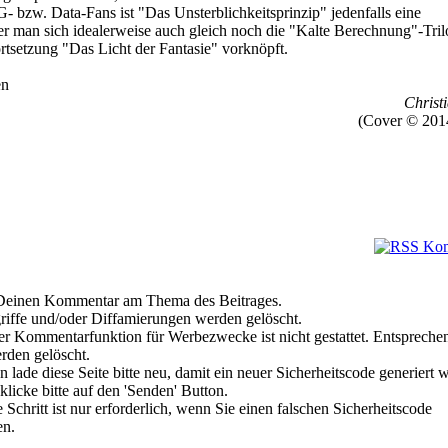
- bzw. Data-Fans ist "Das Unsterblichkeitsprinzip" jedenfalls eine
der man sich idealerweise auch gleich noch die "Kalte Berechnung"-Tril
tsetzung "Das Licht der Fantasie" vorknöpft.
en
Christi
(Cover © 201
e Deinen Kommentar am Thema des Beitrages.
riffe und/oder Diffamierungen werden gelöscht.
r Kommentarfunktion für Werbezwecke ist nicht gestattet. Entspreche
den gelöscht.
 lade diese Seite bitte neu, damit ein neuer Sicherheitscode generiert 
klicke bitte auf den 'Senden' Button.
Schritt ist nur erforderlich, wenn Sie einen falschen Sicherheitscode
en.