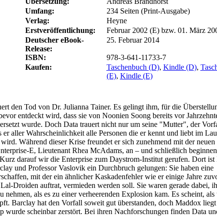
Übersetzung:
Andreas Brandhorst
Umfang:
234 Seiten (Print-Ausgabe)
Verlag:
Heyne
Erstveröffentlichung:
Februar 2002 (E) bzw. 01. März 20
Deutscher eBook-
25. Februar 2014
Release:
ISBN:
978-3-641-11733-7
Kaufen:
Taschenbuch (D)
,
Kindle (D)
,
Tasc
(E)
,
Kindle (E)
ert den Tod von Dr. Julianna Tainer. Es gelingt ihm, für die Überstellu
evor entdeckt wird, dass sie von Noonien Soong bereits vor Jahrzehnt
rsetzt wurde. Doch Data trauert nicht nur um seine "Mutter", der Vorf
er aller Wahrscheinlichkeit alle Personen die er kennt und liebt im Lau
 wird. Während dieser Krise freundet er sich zunehmend mit der neuen
Enterprise-E, Lieutenant Rhea McAdams, an – und schließlich beginnen
urz darauf wir die Enterprise zum Daystrom-Institut gerufen. Dort ist
lay und Professor Vaslovik ein Durchbruch gelungen: Sie haben eine
rschaffen, mit der ein ähnlicher Kaskadenfehler wie er einige Jahre zuv
Lal-Droiden auftrat, vermieden werden soll. Sie waren gerade dabei, i
u nehmen, als es zu einer verheerenden Explosion kam. Es scheint, als
ft. Barclay hat den Vorfall soweit gut überstanden, doch Maddox liegt
p wurde scheinbar zerstört. Bei ihren Nachforschungen finden Data un