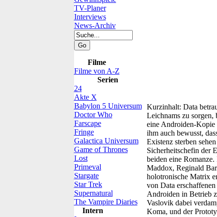
TV-Planer
Interviews
News-Archiv
Filme
Filme von A-Z
Serien
24
Akte X
Babylon 5 Universum
Kurzinhalt:
Data betrau
Doctor Who
Leichnams zu sorgen, b
Farscape
eine Androiden-Kopie e
Fringe
ihm auch bewusst, dass 
Galactica Universum
Existenz sterben sehen
Game of Thrones
Sicherheitschefin der 
Lost
beiden eine Romanze. K
Primeval
Maddox, Reginald Barc
Stargate
holotronische Matrix e
Star Trek
von Data erschaffenen 
Supernatural
Androiden in Betrieb z
The Vampire Diaries
Vaslovik dabei verdamp
Intern
Koma, und der Prototy