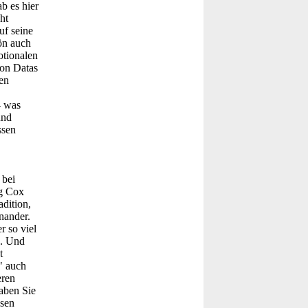
b es hier
ht
uf seine
ön auch
otionalen
von Datas
en
– was
und
ssen
 bei
eg Cox
dition,
nander.
r so viel
n. Und
t
" auch
eren
Haben Sie
ssen