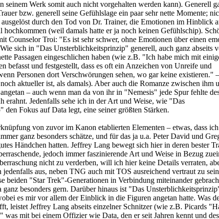
n seinem Werk somit auch nicht vorgehalten werden kann). Generell ga
Trauer bzw. generell seine Gefühlslage ein paar sehr nette Momente; nic
t, ausgelöst durch den Tod von Dr. Trainer, die Emotionen im Hinblick a
al hochkommen (weil damals hatte er ja noch keinen Gefühlschip). Sch
it Counselor Troi: "Es ist sehr schwer, ohne Emotionen über einen em
Wie sich in "Das Unsterblichkeitsprinzip" generell, auch ganz abseits 
nette Passagen eingeschlichen haben (wie z.B. "Ich habe mich mit einig
n befasst und festgestellt, dass es oft ein Anzeichen von Unreife und
 wenn Personen dort Verschwörungen sehen, wo gar keine existieren." 
noch aktueller ist, als damals). Aber auch die Romanze zwischen ihm 
angetan – auch wenn man da von ihr in "Nemesis" jede Spur fehlte de
h erahnt. Jedenfalls sehe ich in der Art und Weise, wie "Das
" den Fokus auf Data legt, eine seiner größten Stärken.
erknüpfung von zuvor im Kanon etablierten Elementen – etwas, dass ich
mmer ganz besonders schätze, und für das ja u.a. Peter David und Gr
utes Händchen hatten. Jeffrey Lang bewegt sich hier in deren bester Tra
s überraschende, jedoch immer faszinierende Art und Weise in Bezug zuei
rraschung nicht zu verderben, will ich hier keine Details verraten, abe
ich jedenfalls aus, neben TNG auch mit TOS ausreichend vertraut zu sei
se beiden "Star Trek"-Generationen in Verbindung miteinander gebrach
a ganz besonders gern. Darüber hinaus ist "Das Unsterblichkeitsprinzip
wobei es mir vor allem der Einblick in die Figuren angetan hatte. Was d
fft, leistet Jeffrey Lang abseits einzelner Schnitzer (wie z.B. Picards "
" was mit bei einem Offizier wie Data, den er seit Jahren kennt und de