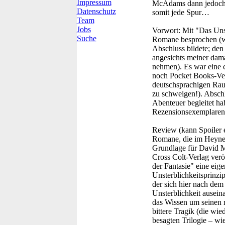
Impressum
McAdams dann jedoch h
Datenschutz
somit jede Spur…
Team
Jobs
Vorwort:
Mit "Das Unst
Suche
Romane besprochen (wo
Abschluss bildete; den
angesichts meiner dama
nehmen). Es war eine co
noch Pocket Books-Verö
deutschsprachigen Rau
zu schweigen!). Abschl
Abenteuer begleitet h
Rezensionsexemplaren v
Review (kann Spoiler e
Romane, die im Heyne-V
Grundlage für David M
Cross Colt-Verlag verö
der Fantasie" eine eig
Unsterblichkeitsprinzi
der sich hier nach dem
Unsterblichkeit ausein
das Wissen um seinen r
bittere Tragik (die wi
besagten Trilogie – wi