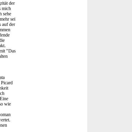
ität der
s mich
h sehe
mehr sei
s auf der
mmen
ffende
die
kt.
mit "Das
lten
ata
 Picard
hkeit
ich
 Eine
so wie
 Roman
ertet.
enen