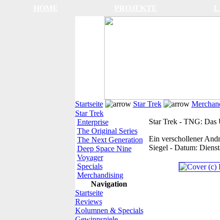
HOME
PROJEKTE
L
Startseite
Star Trek
Merchand
Star Trek
Star Trek - TNG: Das U
Enterprise
The Original Series
Ein verschollener Andr
The Next Generation
Siegel
-
Datum:
Dienst
Deep Space Nine
Voyager
Specials
Merchandising
Navigation
Startseite
Reviews
Kolumnen & Specials
Gewinnspiele