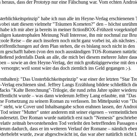
eraus, dass der Prototyp nur eine Fälschung war. Vom echten Android
erblichkeitsprinzip" habe ich nun alle im Heyne-Verlag erschienenen
bei statt diesem vielmehr "Träumen Kometen?" den – höchst unrühm
 habe ich mir aber ja bereits in meiner fictionBOX-Frühzeit vorgeknöpf
ligen katastrophalen Meinung Null Interesse, ihn mir nochmal zur Bru
ole Reise – die auch insofern noch nicht ganz vorbei ist, als nächstes 
ffentlichungen auf dem Plan stehen, die es bislang noch nicht in den
m geschafft haben (von den noch ausständigen TOS-Romanen natürli
ießend jedenfalls Dank an alle, die mich bei diesem mehrere Jahre da
aben – sowie an den Heyne-Verlag, der mich großzügigerweise mit den
ersorgte; weil sonst wäre das doch ziemlich ins Geld gegangen ;-).
nthalten):
"Das Unsterblichkeitsprinzip" war einer der letzten "Star Tr
erlag erschienen sind. Jeffrey Langs Erzählung bildete schließlich di
acks "Kalte Berechnung"-Trilogie, die rund zehn Jahre später wieder
ffentlicht wurde – was dann wiederum Jeffrey Lang erlaubte, mit "Das
ene Fortsetzung zu seinem Roman zu verfassen. Im Mittelpunkt von "D
p" steht, wie Cover und Inhaltsangabe schon erahnen lassen, der Androi
 Tod seiner "Mutter" unter anderem mit seiner eigenen – vermeintlichen
andersetzt. Der Roman wurde natürlich erst nach "Nemesis" geschriebe
elativ zeitnah bevorstehenden Tod verleiht den betreffenden Passagen 
ederum dadurch, dass er im weiteren Verlauf der Romane – nämlich eben
ederbelebt wurde, zwar abgeschwächt ist, das war aber natürlich nicht 