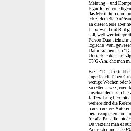
Meinung – und Kompetenz
Figur für einen billige
das Mysterium rund um
ich zudem die Auflösun
an dieser Stelle aber n
Laborwand mit Blut ge
soll, weil wer interpret
Person Data vielmehr a
logische Wahl gewesen 
Dafür können sich "Doc
Unsterblichkeitsprinzi
TNG-Ära, ehe man mit 
Fazit:
"Das Unsterblich
angesiedelt. Einen Gro
wenige Wochen oder Mo
zu retten – was jenen 
auseinandersetzt, eine 
Jeffrey Lang hier mit 
weitere sind die Refer
manch andere Autoren v
herauszupicken und au
für alle Fans die mit 
Da verzeiht man es au
Androiden nicht 100%ig