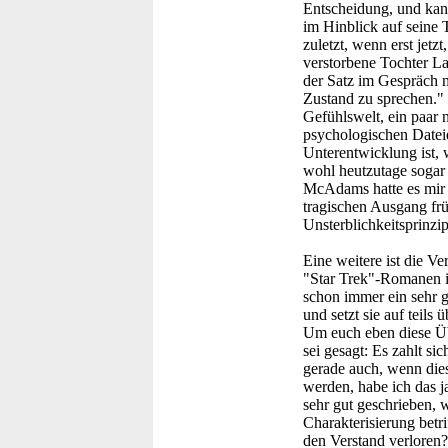
Entscheidung, und kan
im Hinblick auf seine 
zuletzt, wenn erst jetz
verstorbene Tochter L
der Satz im Gespräch m
Zustand zu sprechen." 
Gefühlswelt, ein paar 
psychologischen Dateie
Unterentwicklung ist,
wohl heutzutage sogar 
McAdams hatte es mir 
tragischen Ausgang frü
Unsterblichkeitsprinzip
Eine weitere ist die V
"Star Trek"-Romanen i
schon immer ein sehr g
und setzt sie auf teil
Um euch eben diese Übe
sei gesagt: Es zahlt s
gerade auch, wenn die
werden, habe ich das j
sehr gut geschrieben, 
Charakterisierung betri
den Verstand verloren?