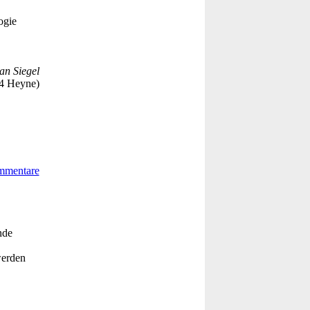
ogie
an Siegel
4 Heyne)
nde
werden