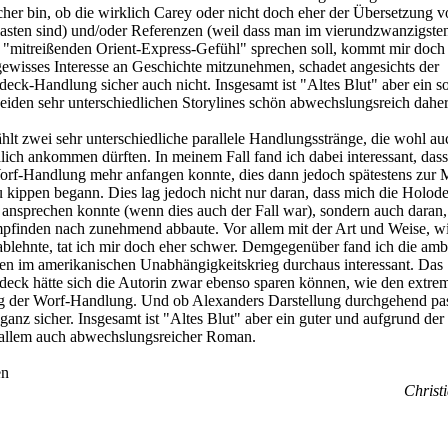
icher bin, ob die wirklich Carey oder nicht doch eher der Übersetzung v
sten sind) und/oder Referenzen (weil dass man im vierundzwanzigste
 "mitreißenden Orient-Express-Gefühl" sprechen soll, kommt mir doch
gewisses Interesse an Geschichte mitzunehmen, schadet angesichts der
ck-Handlung sicher auch nicht. Insgesamt ist "Altes Blut" aber ein so
eiden sehr unterschiedlichen Storylines schön abwechslungsreich dah
hlt zwei sehr unterschiedliche parallele Handlungsstränge, die wohl au
lich ankommen dürften. In meinem Fall fand ich dabei interessant, dass
orf-Handlung mehr anfangen konnte, dies dann jedoch spätestens zur M
ippen begann. Dies lag jedoch nicht nur daran, dass mich die Holod
nsprechen konnte (wenn dies auch der Fall war), sondern auch daran, 
finden nach zunehmend abbaute. Vor allem mit der Art und Weise, wi
ablehnte, tat ich mir doch eher schwer. Demgegenüber fand ich die amb
ten im amerikanischen Unabhängigkeitskrieg durchaus interessant. Das
ck hätte sich die Autorin zwar ebenso sparen können, wie den extre
g der Worf-Handlung. Und ob Alexanders Darstellung durchgehend pas
ganz sicher. Insgesamt ist "Altes Blut" aber ein guter und aufgrund der
allem auch abwechslungsreicher Roman.
en
Christi