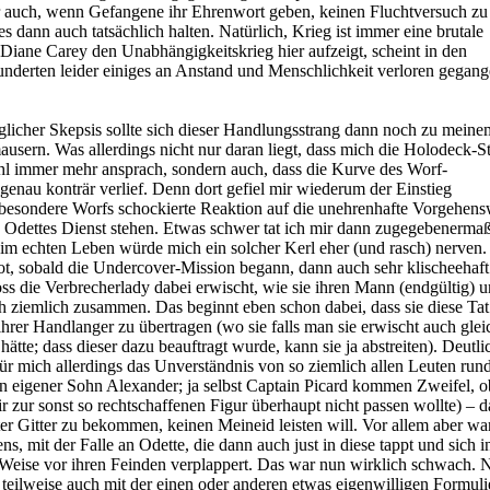
 auch, wenn Gefangene ihr Ehrenwort geben, keinen Fluchtversuch zu
 dann auch tatsächlich halten. Natürlich, Krieg ist immer eine brutale
Diane Carey den Unabhängigkeitskrieg hier aufzeigt, scheint in den
nderten leider einiges an Anstand und Menschlichkeit verloren gegang
glicher Skepsis sollte sich dieser Handlungsstrang dann noch zu meine
ausern. Was allerdings nicht nur daran liegt, dass mich die Holodeck-S
l immer mehr ansprach, sondern auch, dass die Kurve des Worf-
enau konträr verlief. Denn dort gefiel mir wiederum der Einstieg
sbesondere Worfs schockierte Reaktion auf die unehrenhafte Vorgehens
n Odettes Dienst stehen. Etwas schwer tat ich mir dann zugegebenerma
 im echten Leben würde mich ein solcher Kerl eher (und rasch) nerven
lot, sobald die Undercover-Mission begann, dann auch sehr klischeehaf
s die Verbrecherlady dabei erwischt, wie sie ihren Mann (endgültig) u
ch ziemlich zusammen. Das beginnt eben schon dabei, dass sie diese Tat 
 ihrer Handlanger zu übertragen (wo sie falls man sie erwischt auch glei
tte; dass dieser dazu beauftragt wurde, kann sie ja abstreiten). Deutli
ür mich allerdings das Unverständnis von so ziemlich allen Leuten run
n eigener Sohn Alexander; ja selbst Captain Picard kommen Zweifel, o
ir zur sonst so rechtschaffenen Figur überhaupt nicht passen wollte) – da
r Gitter zu bekommen, keinen Meineid leisten will. Vor allem aber wa
, mit der Falle an Odette, die dann auch just in diese tappt und sich i
Weise vor ihren Feinden verplappert. Das war nun wirklich schwach. N
 teilweise auch mit der einen oder anderen etwas eigenwilligen Formul