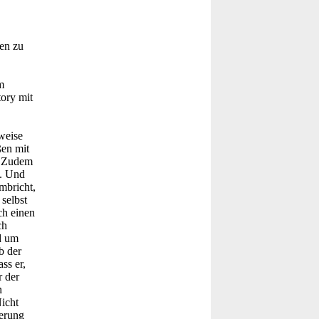
en zu
m
tory mit
weise
ßen mit
. Zudem
t. Und
mbricht,
selbst
ch einen
ch
d um
b der
ss er,
r der
n
icht
ierung