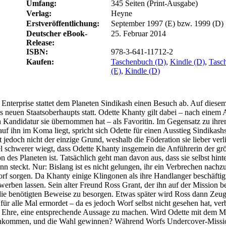
Umfang:
345 Seiten (Print-Ausgabe)
Verlag:
Heyne
Erstveröffentlichung:
September 1997 (E) bzw. 1999 (D)
Deutscher eBook-
25. Februar 2014
Release:
ISBN:
978-3-641-11712-2
Kaufen:
Taschenbuch (D)
,
Kindle (D)
,
Tasc
(E)
,
Kindle (D)
Enterprise stattet dem Planeten Sindikash einen Besuch ab. Auf diesem
s neuen Staatsoberhaupts statt. Odette Khanty gilt dabei – nach einem
n Kandidatur sie übernommen hat – als Favoritin. Im Gegensatz zu ihr
uf ihn im Koma liegt, spricht sich Odette für einen Ausstieg Sindikashs
t jedoch nicht der einzige Grund, weshalb die Föderation sie lieber verl
l schwerer wiegt, dass Odette Khanty insgemein die Anführerin der gr
 des Planeten ist. Tatsächlich geht man davon aus, dass sie selbst hint
n steckt. Nur: Bislang ist es nicht gelungen, ihr ein Verbrechen nachz
rf sorgen. Da Khanty einige Klingonen als ihre Handlanger beschäftigt
werben lassen. Sein alter Freund Ross Grant, der ihn auf der Mission be
 die benötigten Beweise zu besorgen. Etwas später wird Ross dann Zeug
ür alle Mal ermordet – da es jedoch Worf selbst nicht gesehen hat, verb
e Ehre, eine entsprechende Aussage zu machen. Wird Odette mit dem M
nkommen, und die Wahl gewinnen? Während Worfs Undercover-Missi