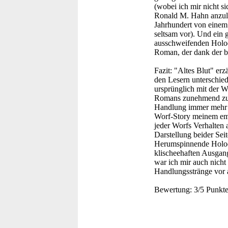
(wobei ich mir nicht s
Ronald M. Hahn anzula
Jahrhundert von einem
seltsam vor). Und ein 
ausschweifenden Holode
Roman, der dank der b
Fazit:
"Altes Blut" erzä
den Lesern unterschied
ursprünglich mit der W
Romans zunehmend zu k
Handlung immer mehr a
Worf-Story meinem emp
jeder Worfs Verhalten 
Darstellung beider Sei
Herumspinnende Holode
klischeehaften Ausgan
war ich mir auch nicht 
Handlungsstränge vor 
Bewertung:
3/5 Punkt