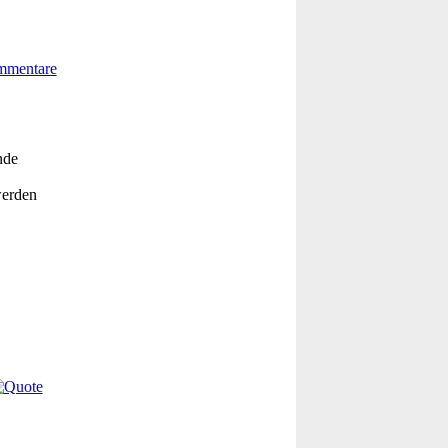
nde
werden