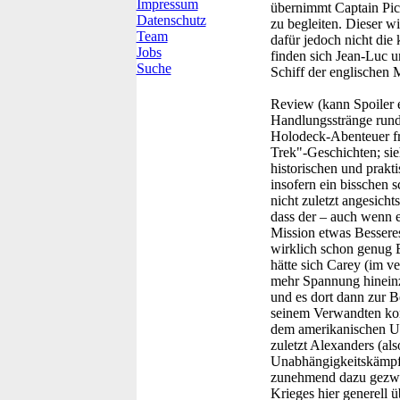
Impressum
übernimmt Captain Pic
Datenschutz
zu begleiten. Dieser w
Team
dafür jedoch nicht die
Jobs
finden sich Jean-Luc 
Suche
Schiff der englischen
Review (kann Spoiler e
Handlungsstränge run
Holodeck-Abenteuer frö
Trek"-Geschichten; sie
historischen und prakt
insofern ein bisschen 
nicht zuletzt angesicht
dass der – auch wenn 
Mission etwas Besseres
wirklich schon genug 
hätte sich Carey (im v
mehr Spannung hineinz
und es dort dann zur 
seinem Verwandten komm
dem amerikanischen Un
zuletzt Alexanders (al
Unabhängigkeitskämpfer
zunehmend dazu gezwun
Krieges hier generell 