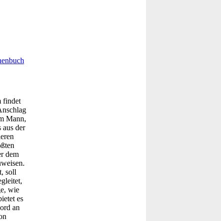
henbuch
 findet
 Anschlag
em Mann,
 aus der
ieren
ößten
er dem
uweisen.
, soll
gleitet,
e, wie
ietet es
ord an
on