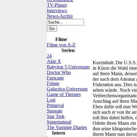
TV-Planer
Interviews
News-Archiv
Filme
Filme von A-Z
Serien
24
Akte X
Kurzinhalt:
Die U.S.S. 
Babylon 5 Universum
in Kürze die Wahl eine
Doctor Who
auf ihren Mann, desse
Farscape
der nach dem Attentat a
Fringe
Föderation aus. Dies is
Galactica Universum
sehen würde. Noch vie
Game of Thrones
Verbrechensorganisation
Lost
Anschlag auf ihren Man
Primeval
Eben dafür soll nun Wo
Stargate
sich auch er von ihr an
Star Trek
soll ihm dabei helfen,
Supernatural
Odette ihren Mann ein f
The Vampire Diaries
ihm seine klingonisch
Intern
ihrem Mann nun davo