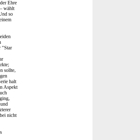
der Ehre
 – wählt
 Und so
 einem
beiden
m
 "Star
ar
rkte;
 sollte,
igen
rie halt
en Aspekt
auch
ging,
 und
zterer
ei nicht
s