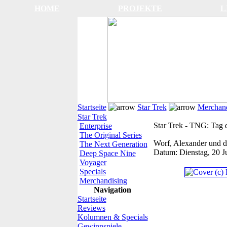
HOME
PROJEKTE
L
Startseite
Star Trek
Merchand
Star Trek
Star Trek - TNG: Tag d
Enterprise
The Original Series
Worf, Alexander und d
The Next Generation
Datum:
Dienstag, 20 J
Deep Space Nine
Voyager
Specials
Merchandising
Navigation
Startseite
Reviews
Kolumnen & Specials
Gewinnspiele