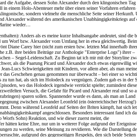
ard die Aufgabe, dessen Sohn Alexander durch den klingonischen Tag 
ill in einem Holo-Abenteuer mehr über einen seiner Vorfahren erfahren
 klingonische, sondern vielmehr die menschliche Seite seiner Herkunft.
und Alexander während des amerikanischen Unabhängigkeitskriegs auf
 Marine wieder…
nthalten):
Anders als es meine kurze Inhaltsangabe andeutet, sind die 
d um Worf bzw. Alexander vom Umfang her in etwa gleichwertig. Bei
nt Diane Carey hier (nicht zum ersten bzw. letzten Mal innerhalb ihrer
he z.B. ihre beiden Beiträge zur Anthologie "Enterprise Logs") ihrer –
ischen – Segel-Leidenschaft. Zu Beginn tat ich mir mit der Storyline zw
schwer, als die Paarung Picard und Alexander doch etwas eigenwillig wi
s Jean-Lucs Schwierigkeiten mit Kindern, vor allem aber, als man meinen
er das Geschehen genau genommen nur überwacht – bei einer so wicht
 zu tun hat, als sich im Holodeck zu vergnügen. Zudem gab es in der Se
Episoden, wo das Holodeck irgendwie verrückt spielte; zumindest dies
erzweifelten Versuch, die Gefahr für Picard und Alexander real und so 
ubringen) sparen sollen. Spannender wurde es dann, als man an Land 
Begegnung zwischen Alexander Leonfeld (ein österreichischer Herzog!)
t. Denn während Leonfeld auf Seiten der Briten kämpft, hat sich let
abhängigkeitskampf angeschlossen. Besonders interessant fand ich dab
so Worfs Sohn) Reaktion, und wie dieser zuerst meint, die
 hätten keine Ehre, nur um in weiterer Folge aufgrund der Ereignisse
gen zu werden, seine Meinung zu revidieren. Wie die Darstellung de
überraschte, aufgrund des gegenseitigen Respekts, den sich beide Seiten