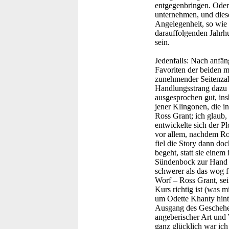
entgegenbringen. Oder
unternehmen, und dieses
Angelegenheit, so wie 
darauffolgenden Jahrhu
sein.
Jedenfalls: Nach anfän
Favoriten der beiden m
zunehmender Seitenzah
Handlungsstrang dazu g
ausgesprochen gut, in
jener Klingonen, die i
Ross Grant; ich glaub,
entwickelte sich der P
vor allem, nachdem Ros
fiel die Story dann do
begeht, statt sie einem
Sündenbock zur Hand hä
schwerer als das wog f
Worf – Ross Grant, sei
Kurs richtig ist (was m
um Odette Khanty hinte
Ausgang des Geschehens
angeberischer Art und 
ganz glücklich war ich