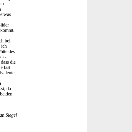
on
n
 etwas
lider
erkommt.
ch bei
 ich
itte des
eck-
dass die
e fast
ivalente
m
st, da
 beiden
an Siegel