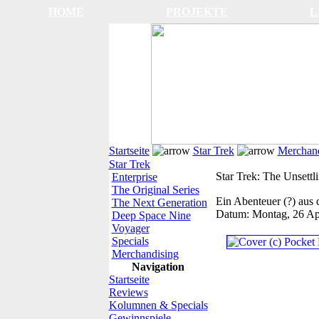
HOME
PROJEKTE
L
Startseite
Star Trek
Merchand
Star Trek
Star Trek: The Unsettli
Enterprise
The Original Series
Ein Abenteuer (?) aus 
The Next Generation
Datum:
Montag, 26 Ap
Deep Space Nine
Voyager
Specials
Merchandising
Navigation
Startseite
Reviews
Kolumnen & Specials
Gewinnspiele