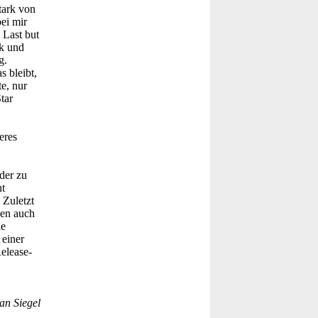
tark von
ei mir
 Last but
rk und
g.
 bleibt,
te, nur
tar
eres
ider zu
t
 Zuletzt
gen auch
ie
 einer
elease-
an Siegel