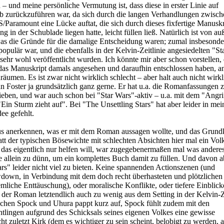
– und meine persönliche Vermutung ist, dass diese in erster Linie auf
zurückzuführen war, da sich durch die langen Verhandlungen zwisch
aramount eine Lücke auftat, die sich durch dieses fixfertige Manuskr
g in der Schublade liegen hatte, leicht füllen ließ. Natürlich ist von au
as die Gründe für die damalige Entscheidung waren; zumal insbesonde
populär war, und die ebenfalls in der Kelvin-Zeitlinie angesiedelten "Sta
r wohl veröffentlicht wurden. Ich könnte mir aber schon vorstellen, 
 das Manuskript damals angesehen und daraufhin entschlossen haben, a
räumen. Es ist zwar nicht wirklich schlecht – aber halt auch nicht wirkl
Foster ja grundsätzlich ganz gerne. Er hat u.a. die Romanfassungen 
eben, und war auch schon bei "Star Wars"-aktiv – u.a. mit dem "Angrif
Ein Sturm zieht auf". Bei "The Unsettling Stars" hat aber leider in mei
ee gefehlt.
s anerkennen, was er mit dem Roman aussagen wollte, und das Grund
Statt der typischen Bösewichte mit schlechten Absichten hier mal ein Volk
das eigentlich nur helfen will, war zugegebenermaßen mal was anderes
ee allein zu dünn, um ein komplettes Buch damit zu füllen. Und davon 
ars" leider nicht viel zu bieten. Keine spannenden Actionszenen (und
down, in Verbindung mit dem doch recht überhasteten und plötzlichen
mliche Enttäuschung), oder moralische Konflikte, oder tiefere Einblicke
er Roman letztendlich auch zu wenig aus dem Setting in der Kelvin-Ze
schen Spock und Uhura pappt kurz auf, Spock fühlt zudem mit den
tlingen aufgrund des Schicksals seines eigenen Volkes eine gewisse
t zuletzt Kirk (dem es wichtiger zu sein scheint, belobigt zu werden, a