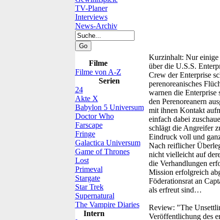
TV-Planer
Interviews
News-Archiv
Kurzinhalt:
Nur einige
Filme
über die U.S.S. Enterp
Filme von A-Z
Crew der Enterprise sc
Serien
perenoreanisches Flüch
24
warnen die Enterprise 
Akte X
den Perenoreanern aus
Babylon 5 Universum
mit ihnen Kontakt auf
Doctor Who
einfach dabei zuschauen
Farscape
schlägt die Angreifer 
Fringe
Eindruck voll und ganz 
Galactica Universum
Nach reiflicher Überle
Game of Thrones
nicht vielleicht auf d
Lost
die Verhandlungen erfo
Primeval
Mission erfolgreich a
Stargate
Föderationsrat an Capt
Star Trek
als erfreut sind…
Supernatural
The Vampire Diaries
Review:
"The Unsettli
Intern
Veröffentlichung des e