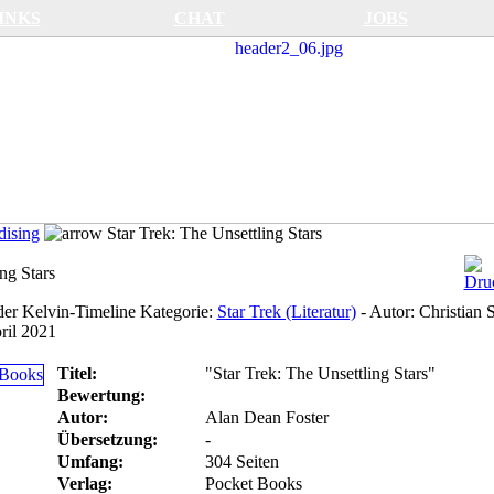
INKS
CHAT
JOBS
ising
Star Trek: The Unsettling Stars
ng Stars
der Kelvin-Timeline
Kategorie:
Star Trek (Literatur)
-
Autor:
Christian S
ril 2021
Titel:
"Star Trek: The Unsettling Stars"
Bewertung:
Autor:
Alan Dean Foster
Übersetzung:
-
Umfang:
304 Seiten
Verlag:
Pocket Books