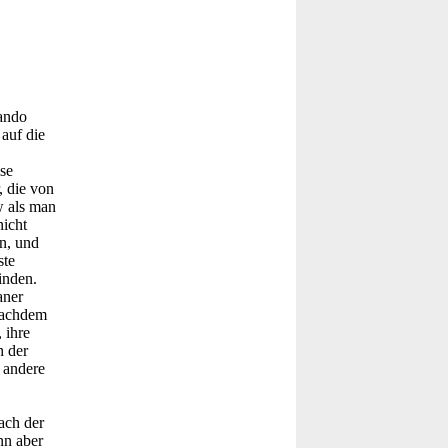
ando
auf die
se
, die von
w als man
icht
in, und
ste
inden.
aner
 Nachdem
 ihre
h der
 andere
ach der
nn aber