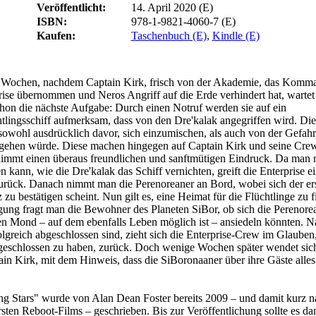
Veröffentlicht:
14. April 2020 (E)
ISBN:
978-1-9821-4060-7 (E)
Kaufen:
Taschenbuch (E)
,
Kindle (E)
 Wochen, nachdem Captain Kirk, frisch von der Akademie, das Komm
rise übernommen und Neros Angriff auf die Erde verhindert hat, wartet 
hon die nächste Aufgabe: Durch einen Notruf werden sie auf ein
tlingsschiff aufmerksam, dass von den Dre'kalak angegriffen wird. Die
sowohl ausdrücklich davor, sich einzumischen, als auch von der Gefahr
gehen würde. Diese machen hingegen auf Captain Kirk und seine Cre
nimmt einen überaus freundlichen und sanftmütigen Eindruck. Da man n
 kann, wie die Dre'kalak das Schiff vernichten, greift die Enterprise e
zurück. Danach nimmt man die Perenoreaner an Bord, wobei sich der er
zu bestätigen scheint. Nun gilt es, eine Heimat für die Flüchtlinge zu f
gung fragt man die Bewohner des Planeten SiBor, ob sich die Perenore
eren Mond – auf dem ebenfalls Leben möglich ist – ansiedeln könnten.
lgreich abgeschlossen sind, zieht sich die Enterprise-Crew im Glauben,
bgeschlossen zu haben, zurück. Doch wenige Wochen später wendet sic
ain Kirk, mit dem Hinweis, dass die SiBoronaaner über ihre Gäste alles
ng Stars" wurde von Alan Dean Foster bereits 2009 – und damit kurz n
rsten Reboot-Films – geschrieben. Bis zur Veröffentlichung sollte es da