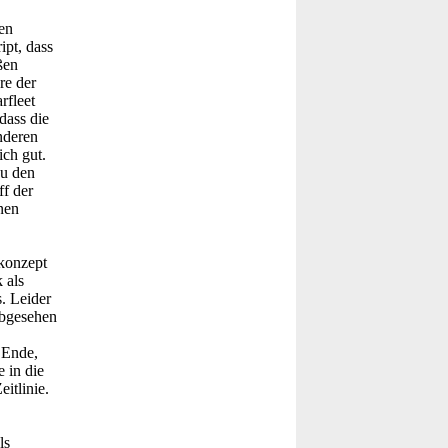
en
ipt, dass
ßen
re der
rfleet
dass die
nderen
ich gut.
zu den
f der
nen
konzept
 als
. Leider
abgesehen
 Ende,
 in die
itlinie.
ls