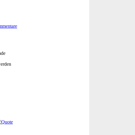
nde
werden