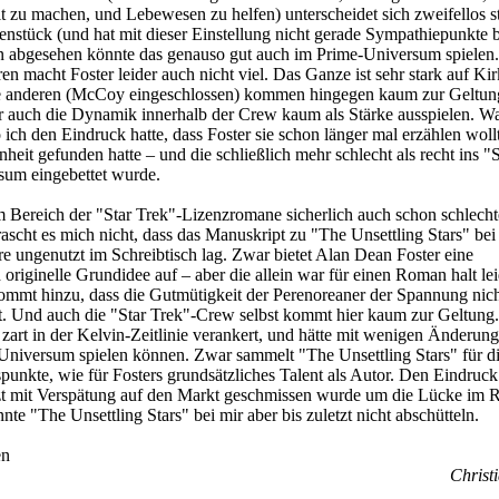
it zu machen, und Lebewesen zu helfen) unterscheidet sich zweifellos s
stück (und hat mit dieser Einstellung nicht gerade Sympathiepunkte b
 abgesehen könnte das genauso gut auch im Prime-Universum spielen.
ren macht Foster leider auch nicht viel. Das Ganze ist sehr stark auf Ki
ie anderen (McCoy eingeschlossen) kommen hingegen kaum zur Geltun
auch die Dynamik innerhalb der Crew kaum als Stärke ausspielen. Was
 ich den Eindruck hatte, dass Foster sie schon länger mal erzählen woll
heit gefunden hatte – und die schließlich mehr schlecht als recht ins "S
sum eingebettet wurde.
 Bereich der "Star Trek"-Lizenzromane sicherlich auch schon schlecht
ascht es mich nicht, dass das Manuskript zu "The Unsettling Stars" bei
 ungenutzt im Schreibtisch lag. Zwar bietet Alan Dean Foster eine
 originelle Grundidee auf – aber die allein war für einen Roman halt le
mmt hinzu, dass die Gutmütigkeit der Perenoreaner der Spannung nich
st. Und auch die "Star Trek"-Crew selbst kommt hier kaum zur Geltung.
 zart in der Kelvin-Zeitlinie verankert, und hätte mit wenigen Änderun
Universum spielen können. Zwar sammelt "The Unsettling Stars" für d
unkte, wie für Fosters grundsätzliches Talent als Autor. Den Eindruck
tzt mit Verspätung auf den Markt geschmissen wurde um die Lücke im R
nte "The Unsettling Stars" bei mir aber bis zuletzt nicht abschütteln.
en
Christi