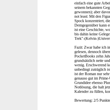
einfach eine gute Arbe
seinem bekannten Gegen
gewonnen); aber davon
not least: Mit den Figu
Spock konzentriert, d
Demgegenüber kann er 
ist eine Geschichte, wo
bis dahin keine Gelegen
Trek"-(Kelvin-)Univer
Fazit:
Zwar habe ich im
gelesen, dennoch überr
PocketBooks zehn Jahre
grundsätzlich nette und
wenig. Erschwerend ko
unbedingt zuträglich i
ist der Roman nur sehr
genauso gut im Prime-
Grundidee ebenso Plusp
Notlösung, die halt je
Kalender zu füllen, kon
Bewertung:
2/5 Punkt