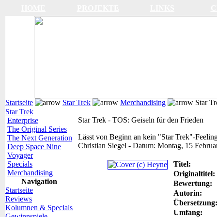
HOME
PROJEKTE
LINKS
C
Startseite
Star Trek
Merchandising
Star Tr
Star Trek
Star Trek - TOS: Geiseln für den Frieden
Enterprise
The Original Series
Lässt von Beginn an kein "Star Trek"-Feeli
The Next Generation
Christian Siegel
-
Datum:
Montag, 15 Februa
Deep Space Nine
Voyager
Specials
Titel:
Merchandising
Originaltitel:
Navigation
Bewertung:
Startseite
Autorin:
Reviews
Übersetzung
Kolumnen & Specials
Umfang:
Gewinnspiele