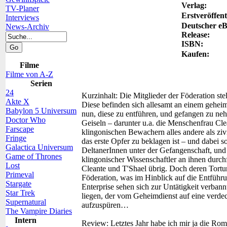
Verlag:
TV-Planer
Erstveröffent
Interviews
Deutscher e
News-Archiv
Release:
ISBN:
Kaufen:
Filme
Filme von A-Z
Serien
24
Kurzinhalt:
Die Mitglieder der Föderation st
Akte X
Diese befinden sich allesamt an einem gehei
Babylon 5 Universum
nun, diese zu entführen, und gefangen zu neh
Doctor Who
Geiseln – darunter u.a. die Menschenfrau Cl
Farscape
klingonischen Bewachern alles andere als zivi
Fringe
das erste Opfer zu beklagen ist – und dabei so
Galactica Universum
DeltanerInnen unter der Gefangenschaft, un
Game of Thrones
klingonischer Wissenschaftler an ihnen durch
Lost
Cleante und T'Shael übrig. Doch deren Tortur
Primeval
Föderation, was im Hinblick auf die Entführu
Stargate
Enterprise sehen sich zur Untätigkeit verbann
Star Trek
liegen, der vom Geheimdienst auf eine verde
Supernatural
aufzuspüren…
The Vampire Diaries
Intern
Review:
Letztes Jahr habe ich mir ja die Ro