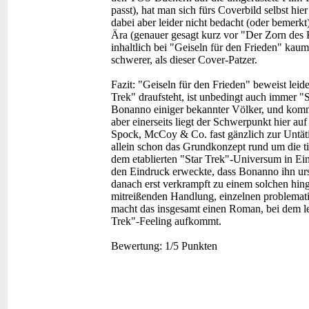
passt), hat man sich fürs Coverbild selbst hier
dabei aber leider nicht bedacht (oder bemerkt
Ära (genauer gesagt kurz vor "Der Zorn des K
inhaltlich bei "Geiseln für den Frieden" kau
schwerer, als dieser Cover-Patzer.
Fazit:
"Geiseln für den Frieden" beweist leide
Trek" draufsteht, ist unbedingt auch immer "
Bonanno einiger bekannter Völker, und komme
aber einerseits liegt der Schwerpunkt hier a
Spock, McCoy & Co. fast gänzlich zur Untäti
allein schon das Grundkonzept rund um die ti
dem etablierten "Star Trek"-Universum in Ein
den Eindruck erweckte, dass Bonanno ihn urs
danach erst verkrampft zu einem solchen hin
mitreißenden Handlung, einzelnen problemati
macht das insgesamt einen Roman, bei dem lei
Trek"-Feeling aufkommt.
Bewertung:
1/5 Punkten