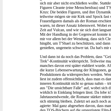
sich mir aber nicht erschließen wollte. Stattd
Figuren Cleante (eine Menschenfrau) und T'Sh
Krux: Die beiden Figuren, und ihre Dynamik zu
teilweise mögen sie mir Kirk und Spock fast s
Frauenfiguren damals als der Roman erschien
waren, ist dieser Ansatz lobenswert. Wobei 
Zeit auf Vulcan, und wie sie sich dort lang
Mit der Handlung in der Gegenwart konnte ic
mir vor allem bei der Wendung, dass sich C
hingibt, um T'Shael zu beschützen, und dann 
genießen, ungemein schwer tat. Da hat's mir
Und dann ist da noch das Problem, dass "Gei
Trek"-Kontinuität widerspricht. Teilweise mag
manches davon erst später etabliert wurde. Ab
die kurze Lebenserwartung der Klingonen, geh
Produktionen da widersprechen werden. Wenn
liest ist zudem offensichtlich, dass man es d
inneren Kontinuität nicht so genau nahm – t
aus "Die unsichtbare Falle" auf, wobei sich di
wirklich in Einklang bringen lässt. Da lobe i
Jahrtausendwende, die Romane stärker mitein
sich stimmig bleiben. Zuletzt sei auch noch 
agierte: Mal ganz abgesehen davon, dass man
den TOS-Büchern auf die umgerüstete Film-E