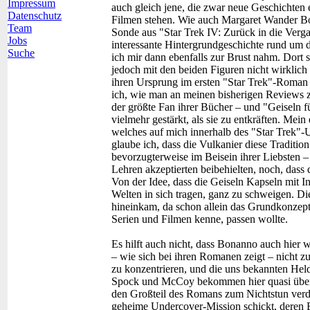
Impressum
auch gleich jene, die zwar neue Geschichten
Datenschutz
Filmen stehen. Wie auch Margaret Wander B
Team
Sonde aus "Star Trek IV: Zurück in die Vergan
Jobs
interessante Hintergrundgeschichte rund um 
Suche
ich mir dann ebenfalls zur Brust nahm. Dort s
jedoch mit den beiden Figuren nicht wirklich 
ihren Ursprung im ersten "Star Trek"-Roman 
ich, wie man an meinen bisherigen Reviews z
der größte Fan ihrer Bücher – und "Geiseln f
vielmehr gestärkt, als sie zu entkräften. Mei
welches auf mich innerhalb des "Star Trek"-U
glaube ich, dass die Vulkanier diese Traditio
bevorzugterweise im Beisein ihrer Liebsten –
Lehren akzeptierten beibehielten, noch, dass
Von der Idee, dass die Geiseln Kapseln mit In
Welten in sich tragen, ganz zu schweigen. Die
hineinkam, da schon allein das Grundkonzept 
Serien und Filmen kenne, passen wollte.
Es hilft auch nicht, dass Bonanno auch hier 
– wie sich bei ihren Romanen zeigt – nicht z
zu konzentrieren, und die uns bekannten Held
Spock und McCoy bekommen hier quasi überha
den Großteil des Romans zum Nichtstun verda
geheime Undercover-Mission schickt, deren B