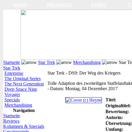
HOME
PROJEKTE
LINKS
C
Startseite
Star Trek
Merchandising
Star Tr
Star Trek
Star Trek - DS9: Der Weg des Kriegers
Enterprise
The Original Series
Tolle Adaption des zweiteiligen Staffelauftakt
The Next Generation
-
Datum:
Montag, 04 Dezember 2017
Deep Space Nine
Voyager
Specials
Titel:
Merchandising
Originaltitel:
Navigation
Bewertung:
Startseite
Autorin:
Reviews
Übersetzung
Kolumnen & Specials
Umfang:
Gewinnspiele