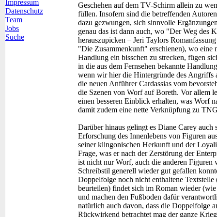
Impressum
Geschehen auf dem TV-Schirm allein zu wen
Datenschutz
füllen. Insofern sind die betreffenden Autore
Team
dazu gezwungen, sich sinnvolle Ergänzunge
Jobs
genau das ist dann auch, wo "Der Weg des Kri
Suche
herauszupicken – Jeri Taylors Romanfassung 
"Die Zusammenkunft" erschienen), wo eine n
Handlung ein bisschen zu strecken, fügen si
in die aus dem Fernsehen bekannte Handlung e
wenn wir hier die Hintergründe des Angriffs 
die neuen Anführer Cardassias vom bevorste
die Szenen von Worf auf Boreth. Vor allem let
einen besseren Einblick erhalten, was Worf n
damit zudem eine nette Verknüpfung zu TNG (
Darüber hinaus gelingt es Diane Carey auch 
Erforschung des Innenlebens von Figuren aus
seiner klingonischen Herkunft und der Loyalit
Frage, was er nach der Zerstörung der Enterpr
ist nicht nur Worf, auch die anderen Figuren 
Schreibstil generell wieder gut gefallen konnt
Doppelfolge noch nicht enthaltene Textstelle 
beurteilen) findet sich im Roman wieder (wie
und machen den Fußboden dafür verantwortlich,
natürlich auch davon, dass die Doppelfolge 
Rückwirkend betrachtet mag der ganze Krieg