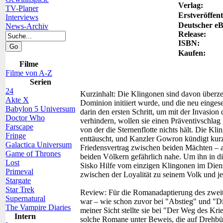
Verlag:
TV-Planer
Erstveröffent
Interviews
Deutscher e
News-Archiv
Release:
ISBN:
Kaufen:
Filme
Filme von A-Z
Serien
24
Kurzinhalt:
Die Klingonen sind davon überzeu
Akte X
Dominion initiiert wurde, und die neu einges
Babylon 5 Universum
darin den ersten Schritt, um mit der Invasi
Doctor Who
verhindern, wollen sie einen Präventivschlag
Farscape
von der die Sternenflotte nichts hält. Die Kl
Fringe
enttäuscht, und Kanzler Gowron kündigt kur
Galactica Universum
Friedensvertrag zwischen beiden Mächten – a
Game of Thrones
beiden Völkern gefährlich nahe. Um ihn in die
Lost
Sisko Hilfe vom einzigen Klingonen im Dienst
Primeval
zwischen der Loyalität zu seinem Volk und j
Stargate
Star Trek
Review:
Für die Romanadaptierung des zweite
Supernatural
war – wie schon zuvor bei "Abstieg" und "D
The Vampire Diaries
meiner Sicht stellte sie bei "Der Weg des Kr
Intern
solche Romane unter Beweis, die auf Drehbüc