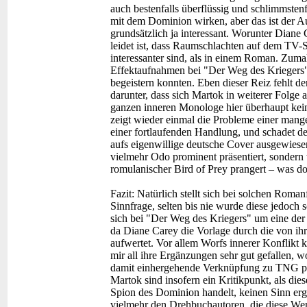
auch bestenfalls überflüssig und schlimmste
mit dem Dominion wirken, aber das ist der Au
grundsätzlich ja interessant. Worunter Diane
leidet ist, dass Raumschlachten auf dem TV-
interessanter sind, als in einem Roman. Zum
Effektaufnahmen bei "Der Weg des Kriegers" j
begeistern konnten. Eben dieser Reiz fehlt der
darunter, dass sich Martok in weiterer Folge a
ganzen inneren Monologe hier überhaupt keine
zeigt wieder einmal die Probleme einer man
einer fortlaufenden Handlung, und schadet d
aufs eigenwillige deutsche Cover ausgewiesen
vielmehr Odo prominent präsentiert, sondern 
romulanischer Bird of Prey prangert – was doc
Fazit:
Natürlich stellt sich bei solchen Rom
Sinnfrage, selten bis nie wurde diese jedoch s
sich bei "Der Weg des Kriegers" um eine der 
da Diane Carey die Vorlage durch die von ih
aufwertet. Vor allem Worfs innerer Konflikt
mir all ihre Ergänzungen sehr gut gefallen, 
damit einhergehende Verknüpfung zu TNG pos
Martok sind insofern ein Kritikpunkt, als die
Spion des Dominion handelt, keinen Sinn erg
vielmehr den Drehbuchautoren, die diese Wen