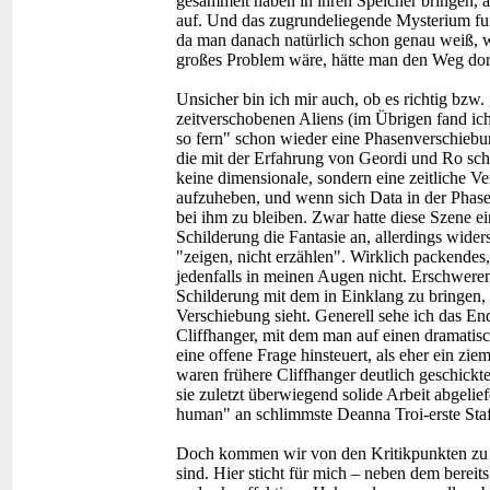
gesammelt haben in ihren Speicher bringen, a
auf. Und das zugrundeliegende Mysterium funk
da man danach natürlich schon genau weiß, w
großes Problem wäre, hätte man den Weg dort
Unsicher bin ich mir auch, ob es richtig bzw
zeitverschobenen Aliens (im Übrigen fand ich
so fern" schon wieder eine Phasenverschiebun
die mit der Erfahrung von Geordi und Ro schei
keine dimensionale, sondern eine zeitliche 
aufzuheben, und wenn sich Data in der Phase v
bei ihm zu bleiben. Zwar hatte diese Szene e
Schilderung die Fantasie an, allerdings wide
"zeigen, nicht erzählen". Wirklich packendes
jedenfalls in meinen Augen nicht. Erschwere
Schilderung mit dem in Einklang zu bringen, 
Verschiebung sieht. Generell sehe ich das Ende
Cliffhanger, mit dem man auf einen dramati
eine offene Frage hinsteuert, als eher ein z
waren frühere Cliffhanger deutlich geschickt
sie zuletzt überwiegend solide Arbeit abgelief
human" an schlimmste Deanna Troi-erste Staf
Doch kommen wir von den Kritikpunkten zu 
sind. Hier sticht für mich – neben dem berei