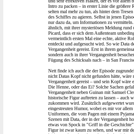
und sehr effektiven Haken, der es vor allem 
Intro zu packen – in erster Linie die größer
selten mal mehr zu tun, als hinter dem Tresen
des Schiffes zu agieren. Selbst in jenen Epis
nur dazu da, um Informationen zu vermitteln.
ähnlich, mit ihrer mysteriösen Meldung rund
Picard, dass er sich dem Außenteam unbedin
vermeintlich ersten Mal eine echte, aktive Ro
entdeckt und aufgesucht wird. So wie Data de
Vergangenheit gereist. Erst in ihrem gemeinsa
sondern auch in ihrer Vergangenheit besuchen,
Fügung des Schicksals nach – in San Francisc
Nett finde ich auch die der Episode zugrunde
nicht Datas Kopf nicht gefunden hätte, wäre 
Vergangenheit gereist – und sein Kopf wäre e
Die Henne, oder das Ei? Solche Sachen gefalle
Vergangenheit neben Guinan mit Samuel Cle
historische Figur auftreten zu lassen – auch 
zukommen wird. Zusätzlich aufgewertet wur
eingestreuten Humor, wobei es mir vor allem 
Uniformen, die vom Pagen mit einem Pyjama 
Szenen mit Data, der in der Vergangenheit ho
etwas von Spock in "Griff in die Geschichte
Figur ist zwar kaum zu sehen, und war mir d