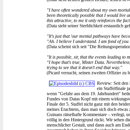
"I have often wondered about my own mortali
been theoretically possible that I would live
this attractive, to me it only reinforces the fact
(Data sieht seiner Sterblichkeit erstaunlich g
"It's just that 'our mental pathways have be
"Ah. I believe I understand. I am fond of yo
(Data scheint sich seit "Die Rettungsoperatio
"It is possible, sir, that the events leading to
"I hope that's true, Mister Data. Nevertheless
trying to see that it doesn't end that way."
(Picard versucht, seinen zweiten Offizier zu 
Review:
Seit den 
ein Staffelfinale
wenn "Gefahr aus dem 19. Jahrhundert" beilei
Fundes von Datas Kopf mit einem wirkungsvo
Finale der 5. Staffel nicht ganz mit den beid
meines Erachtens, dass man sich doch etwas
Guinans rätselhafte Kommentare – verlegt, u
völlig in den Hintergrund rückt. Wir sehen di
menschlicher Gestalt, und dann auch am Ende