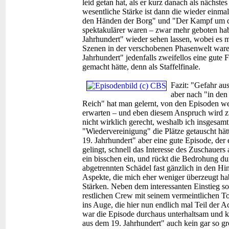
leid getan hat, als er kurz danach als nächst
wesentliche Stärke ist dann die wieder einma
den Händen der Borg" und "Der Kampf um das
spektakulärer waren – zwar mehr geboten ha
Jahrhundert" wieder sehen lassen, wobei es m
Szenen in der verschobenen Phasenwelt ware
Jahrhundert" jedenfalls zweifellos eine gute 
gemacht hätte, denn als Staffelfinale.
Fazit:
"Gefahr aus
aber nach "in de
Reich" hat man gelernt, von den Episoden we
erwarten – und eben diesem Anspruch wird zum
nicht wirklich gerecht, weshalb ich insgesam
"Wiedervereinigung" die Plätze getauscht hät
19. Jahrhundert" aber eine gute Episode, de
gelingt, schnell das Interesse des Zuschauers
ein bisschen ein, und rückt die Bedrohung d
abgetrennten Schädel fast gänzlich in den H
Aspekte, die mich eher weniger überzeugt ha
Stärken. Neben dem interessanten Einstieg s
restlichen Crew mit seinem vermeintlichen To
ins Auge, die hier nun endlich mal Teil der Ac
war die Episode durchaus unterhaltsam und k
aus dem 19. Jahrhundert" auch kein gar so gr