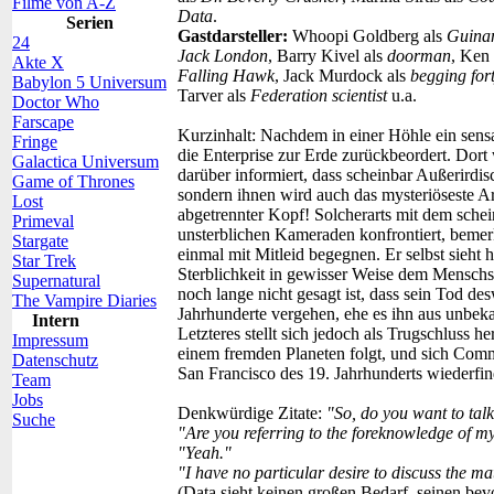
Filme von A-Z
Data
.
Serien
Gastdarsteller:
Whoopi Goldberg als
Guina
24
Jack London
, Barry Kivel als
doorman
, Ken
Akte X
Falling Hawk
, Jack Murdock als
begging for
Babylon 5 Universum
Tarver als
Federation scientist
u.a.
Doctor Who
Farscape
Kurzinhalt:
Nachdem in einer Höhle ein sensa
Fringe
die Enterprise zur Erde zurückbeordert. Dor
Galactica Universum
darüber informiert, dass scheinbar Außerirdi
Game of Thrones
sondern ihnen wird auch das mysteriöseste Ar
Lost
abgetrennter Kopf! Solcherarts mit dem sche
Primeval
unsterblichen Kameraden konfrontiert, bemer
Stargate
einmal mit Mitleid begegnen. Er selbst sieht 
Star Trek
Sterblichkeit in gewisser Weise dem Menschse
Supernatural
noch lange nicht gesagt ist, dass sein Tod d
The Vampire Diaries
Jahrhunderte vergehen, ehe es ihn aus unbek
Intern
Letzteres stellt sich jedoch als Trugschluss h
Impressum
einem fremden Planeten folgt, und sich Comm
Datenschutz
San Francisco des 19. Jahrhunderts wiederf
Team
Jobs
Denkwürdige Zitate:
"So, do you want to talk
Suche
"Are you referring to the foreknowledge of m
"Yeah."
"I have no particular desire to discuss the mat
(Data sieht keinen großen Bedarf, seinen be