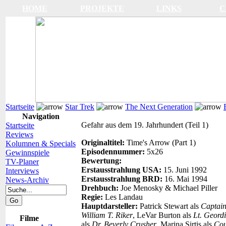
HOME
PROJEKTE
LINKS
C
Startseite
Star Trek
The Next Generation
Navigation
Gefahr aus dem 19. Jahrhundert (Teil 1)
Startseite
Reviews
Originaltitel:
Time's Arrow (Part 1)
Kolumnen & Specials
Episodennummer:
5x26
Gewinnspiele
Bewertung:
TV-Planer
Erstausstrahlung USA:
15. Juni 1992
Interviews
Erstausstrahlung BRD:
16. Mai 1994
News-Archiv
Drehbuch:
Joe Menosky & Michael Piller
Regie:
Les Landau
Hauptdarsteller:
Patrick Stewart als
Captain
William T. Riker
, LeVar Burton als
Lt. Geord
Filme
als
Dr. Beverly Crusher
, Marina Sirtis als
Cou