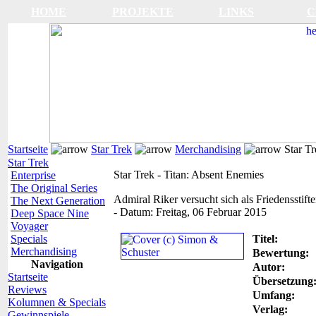
HOME
PROJEKTE
LINKS
C
Startseite
Star Trek
Merchandising
Star Tr
Star Trek
Star Trek - Titan: Absent Enemies
Enterprise
The Original Series
Admiral Riker versucht sich als Friedensstifte
The Next Generation
-
Datum:
Freitag, 06 Februar 2015
Deep Space Nine
Voyager
Specials
Titel:
Merchandising
Bewertung:
Navigation
Autor:
Startseite
Übersetzung
Reviews
Umfang:
Kolumnen & Specials
Verlag:
Gewinnspiele