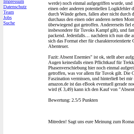
Impressum
werde) noch einmal aufgegriffen wurde, und 
Datenschutz
einen oder anderen potentiellen Logikfehler 
Team
durch Wände gehen, fallen aber nicht durch 
Jobs
durchaus den einen oder anderen netten Mom
Suche
überwiegend gut getroffen. Andererseits fiel 
insbesondere für Tuvoks Kampf gilt), und fan
packend. Jedenfalls… nachdem ich nun die a
sich das Format eher für charakterorientierte 
Abenteuer.
Fazit:
Absent Enemies" ist ok, stellt aber au
Augen keinesfalls einen Pflichtkauf für Trek
Phasenverschiebung hier noch einmal aufgrei
getroffen, was vor allem für Tuvok gilt. Die 
Faszination vermissen, und hinterließ bei mir
amazon.de ist das eBook eventuell gerade noc
wird (€ 3,49) kann ich den Kauf von "Absent
Bewertung:
2.5/5 Punkten
Mitreden!
Sagt uns eure Meinung zum Roma