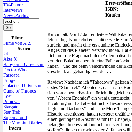
Erstveröffent
TV-Planer
ISBN:
Interviews
Kaufen:
News-Archiv
Kurzinhalt:
Vor 17 Jahren leitete Will Riker 
Filme
fehlschlug. Nun kehrt er – mittlerweile zum 
Filme von A-Z
zurück, und macht eine erstaunliche Entdecku
Serien
Angesicht des Planeten verschwunden. Hat e
24
nicht nur die Frage nach dem Aufenthaltsort
Akte X
von den Baladonianern in eine Falle gelockt 
Babylon 5 Universum
haben – und die beim Verschwinden der Ekorr 
Doctor Who
Geschenk ausgehändigt werden…
Farscape
Fringe
Review:
Nachdem ich "Takedown" gelesen hatt
Galactica Universum
erstes "Star Trek"-Abenteuer, das Titan-eBo
Game of Thrones
sich von einem eBook natürlich die gleichen
Lost
von "Absent Enemies" ein wenig enttäuscht. Z
Primeval
Erzählung nur halt absolut nichts Besondere
Stargate
Light and Darkness" und "The More Things C
Star Trek
Historie geschlossen hatten (ersterer erzählt
Supernatural
einen gelungenen Abschluss für Dr. Chapel),
The Vampire Diaries
belanglos. Interessant fand ich in erster Lin
Intern
so fern"; die ich mir wie es der Zufall so 