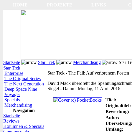
HOME
PROJEKTE
LINKS
C
Startseite
Star Trek
Merchandising
Star Tr
Star Trek
Star Trek - The Fall: Auf verlorenem Posten
Enterprise
The Original Series
David Mack überdreht die Spannungsschrau
The Next Generation
Siegel
-
Datum:
Montag, 11 April 2016
Deep Space Nine
Voyager
Specials
Titel:
Merchandising
Originaltitel:
Navigation
Bewertung:
Startseite
Autor:
Reviews
Übersetzung
Kolumnen & Specials
Umfang:
Gewinnspiele