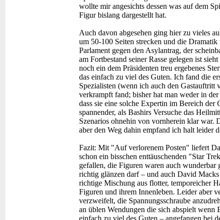
wollte mir angesichts dessen was auf dem Spi
Figur bislang dargestellt hat.
Auch davon abgesehen ging hier zu vieles a
um 50-100 Seiten strecken und die Dramatik 
Parlament gegen den Asylantrag, der scheinb
am Fortbestand seiner Rasse gelegen ist sieht 
noch ein dem Präsidenten treu ergebenes Stern
das einfach zu viel des Guten. Ich fand die 
Spezialisten (wenn ich auch den Gastauftrit
verkrampft fand; bisher hat man weder in der
dass sie eine solche Expertin im Bereich der
spannender, als Bashirs Versuche das Heilmi
Szenarios ohnehin von vornherein klar war. 
aber den Weg dahin empfand ich halt leider d
Fazit:
Mit "Auf verlorenem Posten" liefert Da
schon ein bisschen enttäuschenden "Star Tre
gefallen, die Figuren waren auch wunderbar g
richtig glänzen darf – und auch David Macks S
richtige Mischung aus flotter, temporeicher 
Figuren und ihrem Innenleben. Leider aber v
verzweifelt, die Spannungsschraube anzudrehen
an üblen Wendungen die sich abspielt wenn Ba
einfach zu viel des Guten – angefangen bei d