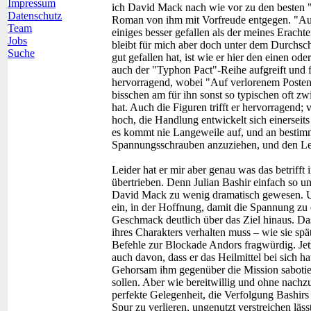
Impressum
ich David Mack nach wie vor zu den besten 
Datenschutz
Roman von ihm mit Vorfreude entgegen. "Au
Team
einiges besser gefallen als der meines Erac
Jobs
bleibt für mich aber doch unter dem Durchsc
Suche
gut gefallen hat, ist wie er hier den einen o
auch der "Typhon Pact"-Reihe aufgreift und for
hervorragend, wobei "Auf verlorenem Posten"
bisschen am für ihn sonst so typischen oft z
hat. Auch die Figuren trifft er hervorragend; 
hoch, die Handlung entwickelt sich einerseits 
es kommt nie Langeweile auf, und an bestim
Spannungsschrauben anzuziehen, und den Les
Leider hat er mir aber genau was das betrifft
übertrieben. Denn Julian Bashir einfach so un
David Mack zu wenig dramatisch gewesen. U
ein, in der Hoffnung, damit die Spannung zu
Geschmack deutlich über das Ziel hinaus. Das
ihres Charakters verhalten muss – wie sie spät
Befehle zur Blockade Andors fragwürdig. Jetzt
auch davon, dass er das Heilmittel bei sich ha
Gehorsam ihm gegenüber die Mission sabotier
sollen. Aber wie bereitwillig und ohne nachzu
perfekte Gelegenheit, die Verfolgung Bashirs 
Spur zu verlieren, ungenutzt verstreichen läs