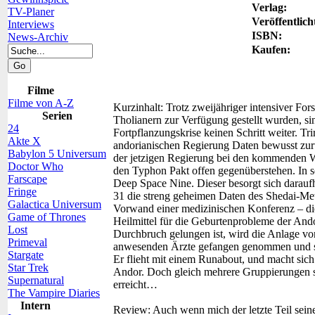
Verlag:
TV-Planer
Veröffentlich
Interviews
ISBN:
News-Archiv
Kaufen:
Filme
Filme von A-Z
Kurzinhalt:
Trotz zweijähriger intensiver For
Serien
Tholianern zur Verfügung gestellt wurden, si
24
Fortpflanzungskrise keinen Schritt weiter. Tr
Akte X
andorianischen Regierung Daten bewusst zurüc
Babylon 5 Universum
der jetzigen Regierung bei den kommenden W
Doctor Who
den Typhon Pakt offen gegenüberstehen. In s
Farscape
Deep Space Nine. Dieser besorgt sich darauf
Fringe
31 die streng geheimen Daten des Shedai-Me
Galactica Universum
Vorwand einer medizinischen Konferenz – die
Game of Thrones
Heilmittel für die Geburtenprobleme der And
Lost
Durchbruch gelungen ist, wird die Anlage von 
Primeval
anwesenden Ärzte gefangen genommen und säm
Stargate
Er flieht mit einem Runabout, und macht si
Star Trek
Andor. Doch gleich mehrere Gruppierungen sind
Supernatural
erreicht…
The Vampire Diaries
Intern
Review:
Auch wenn mich der letzte Teil seine