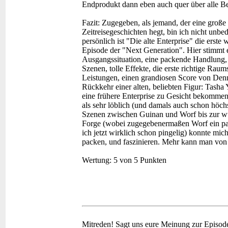
Endprodukt dann eben auch quer über alle Be
Fazit:
Zugegeben, als jemand, der eine große 
Zeitreisegeschichten hegt, bin ich nicht unbe
persönlich ist "Die alte Enterprise" die erste
Episode der "Next Generation". Hier stimmt ei
Ausgangssituation, eine packende Handlung, 
Szenen, tolle Effekte, die erste richtige Rau
Leistungen, einen grandiosen Score von Dennis
Rückkehr einer alten, beliebten Figur: Tasha Y
eine frühere Enterprise zu Gesicht bekommen
als sehr löblich (und damals auch schon höch
Szenen zwischen Guinan und Worf bis zur w
Forge (wobei zugegebenermaßen Worf ein pas
ich jetzt wirklich schon pingelig) konnte mic
packen, und faszinieren. Mehr kann man von "
Wertung:
5 von 5 Punkten
Mitreden!
Sagt uns eure Meinung zur Episod