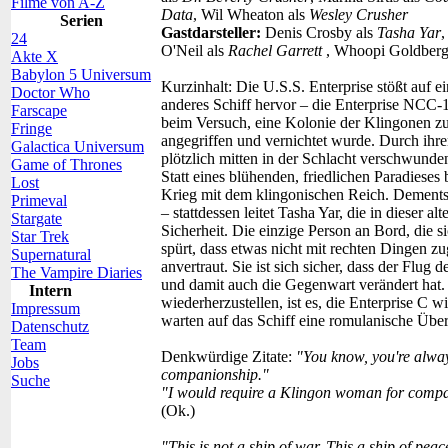
Filme von A-Z
Data
, Wil Wheaton als
Wesley Crusher
Serien
Gastdarsteller:
Denis Crosby als
Tasha Yar
,
24
O'Neil als
Rachel Garrett
, Whoopi Goldberg
Akte X
Babylon 5 Universum
Kurzinhalt:
Die U.S.S. Enterprise stößt auf e
Doctor Who
anderes Schiff hervor – die Enterprise NCC
Farscape
beim Versuch, eine Kolonie der Klingonen z
Fringe
angegriffen und vernichtet wurde. Durch ihren
Galactica Universum
plötzlich mitten in der Schlacht verschwund
Game of Thrones
Statt eines blühenden, friedlichen Paradieses 
Lost
Krieg mit dem klingonischen Reich. Dementspr
Primeval
– stattdessen leitet Tasha Yar, die in dieser alt
Stargate
Sicherheit. Die einzige Person an Bord, die s
Star Trek
spürt, dass etwas nicht mit rechten Dingen zu
Supernatural
anvertraut. Sie ist sich sicher, dass der Flug
The Vampire Diaries
und damit auch die Gegenwart verändert hat. D
Intern
wiederherzustellen, ist es, die Enterprise C
Impressum
warten auf das Schiff eine romulanische Üb
Datenschutz
Team
Denkwürdige Zitate:
"You know, you're always
Jobs
companionship."
Suche
"I would require a Klingon woman for compan
(Ok.)
"This is not a ship of war. This a ship of peac