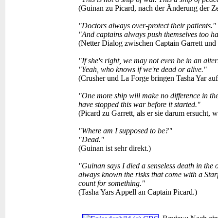
(Guinan zu Picard, nach der Änderung der Zei
"Doctors always over-protect their patients."
"And captains always push themselves too ha
(Netter Dialog zwischen Captain Garrett und
"If she's right, we may not even be in an alter
"Yeah, who knows if we're dead or alive."
(Crusher und La Forge bringen Tasha Yar auf 
"One more ship will make no difference in th
have stopped this war before it started."
(Picard zu Garrett, als er sie darum ersucht,
"Where am I supposed to be?"
"Dead."
(Guinan ist sehr direkt.)
"Guinan says I died a senseless death in the ot
always known the risks that come with a Starfle
count for something."
(Tasha Yars Appell an Captain Picard.)