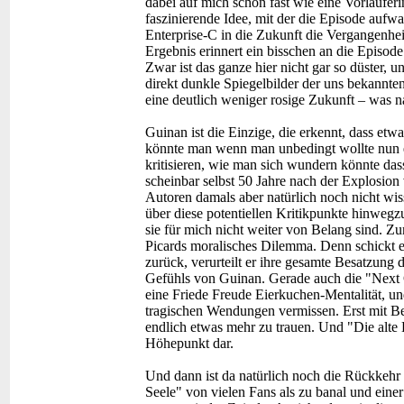
dabei auf mich schon fast wie eine Vorläufe
faszinierende Idee, mit der die Episode aufwa
Enterprise-C in die Zukunft die Vergangenhe
Ergebnis erinnert ein bisschen an die Episode
Zwar ist das ganze hier nicht gar so düster, un
direkt dunkle Spiegelbilder der uns bekannte
eine deutlich weniger rosige Zukunft – was na
Guinan ist die Einzige, die erkennt, dass etwa
könnte man wenn man unbedingt wollte nun 
kritisieren, wie man sich wundern könnte da
scheinbar selbst 50 Jahre nach der Explosion
Autoren damals aber natürlich noch nicht wiss
über diese potentiellen Kritikpunkte hinwegz
sie für mich nicht weiter von Belang sind. Zu
Picards moralisches Dilemma. Denn schickt er
zurück, verurteilt er ihre gesamte Besatzung
Gefühls von Guinan. Gerade auch die "Next Ge
eine Friede Freude Eierkuchen-Mentalität, un
tragischen Wendungen vermissen. Erst mit Beg
endlich etwas mehr zu trauen. Und "Die alte E
Höhepunkt dar.
Und dann ist da natürlich noch die Rückkehr
Seele" von vielen Fans als zu banal und eine