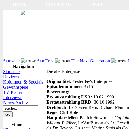
HOME
PROJEKTE
LINKS
C
Startseite
Star Trek
The Next Generation
Navigation
Die alte Enterprise
Startseite
Reviews
Originaltitel:
Yesterday's Enterprise
Kolumnen & Specials
Episodennummer:
3x15
Gewinnspiele
Bewertung:
TV-Planer
Erstausstrahlung USA:
19.02.1990
Interviews
Erstausstrahlung BRD:
30.10.1992
News-Archiv
Drehbuch:
Ira Steven Behr, Richard Manni
Regie:
Cliff Bole
Hauptdarsteller:
Patrick Stewart als
Captain
William T. Riker
, LeVar Burton als
Lt. Geord
Filme
als
Dr. Beverly Crusher
, Marina Sirtis als
Cou