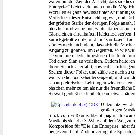
waren mit der Zeit der Ansicht, dass sie dies
Enterprise" bietet sich ihnen nun die Möglich
Wort Fehler ganz bewusst unter Anführungszei
Verfechter dieser Entscheidung war, und Tash
der größten Stärke der dortigen Folge ansah. 
plötzlich und völlig unerwartet daherkommt,
Gloria einen ehrenhaften Heldentod sterben.
zurückgeholt wurde, und ihr "sinnloser" Tod i
stört es mich auch nicht, dass sich die Mache
Abgang zu gönnen. Im Gegenteil, so wie wir d
sie von ihrem bedeutungslosen Tod in der nor
Tod einen Sinn zu verleihen. Zudem halte ic
ihrem Schicksal erfährt, sowie ihr nachfolge
Szenen dieser Folge, und zähle sie auch zu 
war wirklich gänsehauterzeugend, und wunder
schauspielerischen Leistungen wieder sehen 
bisschen mehr zu tun als nur die freundliche
Stewart genießt es sichtlich, eine etwas härte
Unterstützt werde
großartigen Musi
Stück vor der Raumschlacht mag mich zwar a
Musik als sich die X-Wing auf dem Weg zum 
Komposition für "Die alte Enterprise" aber fü
beigesteuert hat. Zudem verfügt die Episode