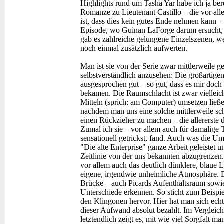
Highlights rund um Tasha Yar habe ich ja ber
Romanze zu Lieutenant Castillo – die vor al
ist, dass dies kein gutes Ende nehmen kann –
Episode, wo Guinan LaForge darum ersucht, ih
gab es zahlreiche gelungene Einzelszenen, w
noch einmal zusätzlich aufwerten.
Man ist sie von der Serie zwar mittlerweile g
selbstverständlich anzusehen: Die großartigen
ausgesprochen gut – so gut, dass es mir doch 
bekamen. Die Raumschlacht ist zwar vielleich
Mitteln (sprich: am Computer) umsetzen lie
nachdem man uns eine solche mittlerweile s
einen Rückzieher zu machen – die allererste d
Zumal ich sie – vor allem auch für damalige 
sensationell getrickst, fand. Auch was die Ums
"Die alte Enterprise" ganze Arbeit geleistet 
Zeitlinie von der uns bekannten abzugrenze
vor allem auch das deutlich dünklere, blaue L
eigene, irgendwie unheimliche Atmosphäre. 
Brücke – auch Picards Aufenthaltsraum sowie
Unterschiede erkennen. So sticht zum Beispiel
den Klingonen hervor. Hier hat man sich echt
dieser Aufwand absolut bezahlt. Im Vergleich
letztendlich zeigt es, mit wie viel Sorgfalt 