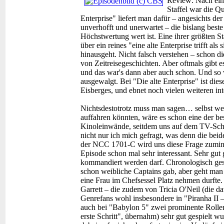
Review:
Nach ein
Staffel war die Qu
Enterprise" liefert man dafür – angesichts der
unverhofft und unerwartet – die bislang beste 
Höchstwertung wert ist. Eine ihrer größten S
über ein reines "eine alte Enterprise trifft als
hinausgeht. Nicht falsch verstehen – schon di
von Zeitreisegeschichten. Aber oftmals gibt e
und das war's dann aber auch schon. Und so 
ausgewalgt. Bei "Die alte Enterprise" ist die
Eisberges, und ebnet noch vielen weiteren in
Nichtsdestotrotz muss man sagen… selbst wen
auffahren könnten, wäre es schon eine der be
Kinoleinwände, seitdem uns auf dem TV-Sch
nicht nur ich mich gefragt, was denn die beid
der NCC 1701-C wird uns diese Frage zuminde
Episode schon mal sehr interessant. Sehr gut 
kommandiert werden darf. Chronologisch gese
schon weibliche Captains gab, aber geht man 
eine Frau im Chefsessel Platz nehmen durfte. 
Garrett – die zudem von Tricia O'Neil (die d
Genrefans wohl insbesondere in "Piranha II – 
auch bei "Babylon 5" zwei prominente Rollen,
erste Schritt", übernahm) sehr gut gespielt wu