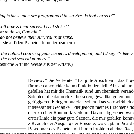
 is these men are programmed to survive. Is that correct?"
kill unless their survival is at stake?"
ure to do so, Captain."
o not believe their survival is at stake."
r sie auf den Planeten hinunterbeamen.)
the natural course of your society's development, and I'd say it's likely 
n the next several minutes."
köstliche Art und Weise aus der Affäre.)
Review:
"Die Verfemten" hat gute Absichten – das Erge
für mich aber leider kaum funktioniert. Mit Abstand am 
gefallen hat mir die Thematik rund um chemisch veränd
Soldaten, die dadurch zu besseren, gewalttätigeren und
gefügigeren Kriegern werden sollen. Das war wirklich e
interessanter Gedanke – der jedoch meines Erachtens do
eher zu einer Randnotiz verkam. Davon abgesehen ware
erster Linie ein paar gute Szenen, die mir gefallen konn
z.B. auch der Ausgang der Episode, wo Captain Picard 
Bewohner des Planeten mit ihrem Problem alleine lässt,