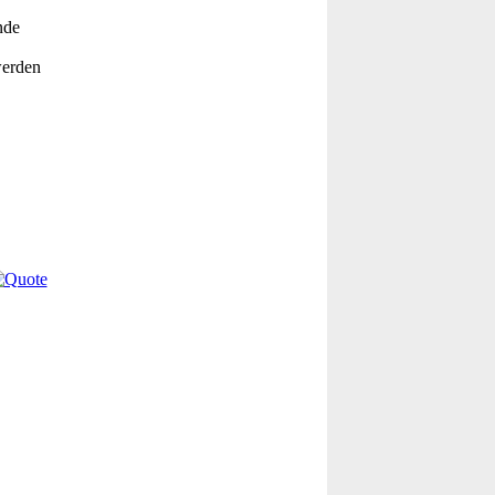
nde
werden