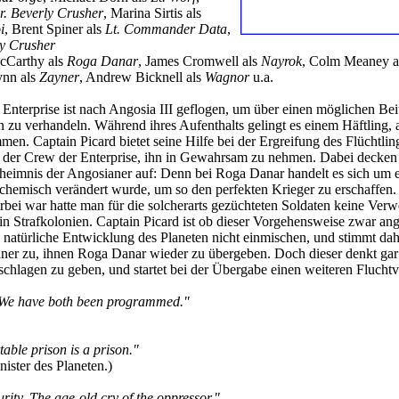
r. Beverly Crusher
, Marina Sirtis als
i
, Brent Spiner als
Lt. Commander Data
,
y Crusher
cCarthy als
Roga Danar
, James Cromwell als
Nayrok
, Colm Meaney a
ynn als
Zayner
, Andrew Bicknell als
Wagnor
u.a.
Enterprise ist nach Angosia III geflogen, um über einen möglichen Beitr
n zu verhandeln. Während ihres Aufenthalts gelingt es einem Häftling, 
en. Captain Picard bietet seine Hilfe bei der Ergreifung des Flüchtlin
s der Crew der Enterprise, ihn in Gewahrsam zu nehmen. Dabei decken 
eheimnis der Angosianer auf: Denn bei Roga Danar handelt es sich um 
 chemisch verändert wurde, um so den perfekten Krieger zu erschaffen.
bei war hatte man für die solcherarts gezüchteten Soldaten keine Ver
 in Strafkolonien. Captain Picard ist ob dieser Vorgehensweise zwar an
e natürliche Entwicklung des Planeten nicht einmischen, und stimmt dah
ner zu, ihnen Roga Danar wieder zu übergeben. Doch dieser denkt gar
geschlagen zu geben, und startet bei der Übergabe einen weiteren Fluch
We have both been programmed."
able prison is a prison."
ister des Planeten.)
urity. The age-old cry of the oppressor."