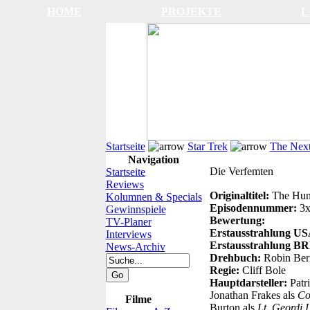
HOME
PROJEKTE
L
Startseite
Star Trek
The Next
Navigation
Die Verfemten
Startseite
Reviews
Originaltitel:
The Hun
Kolumnen & Specials
Episodennummer:
3x
Gewinnspiele
Bewertung:
TV-Planer
Erstausstrahlung US
Interviews
Erstausstrahlung B
News-Archiv
Drehbuch:
Robin Ber
Regie:
Cliff Bole
Hauptdarsteller:
Patr
Jonathan Frakes als
Co
Filme
Burton als
Lt. Geordi 