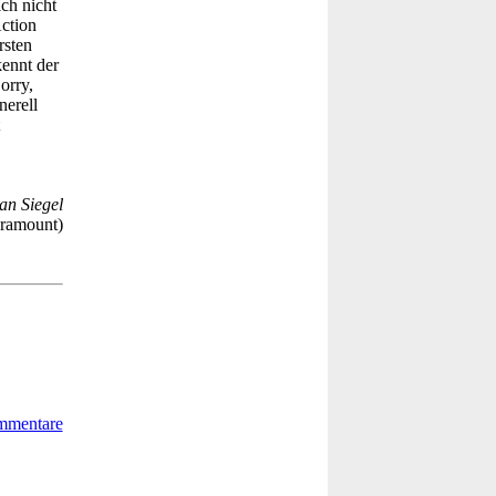
ch nicht
Action
rsten
ennt der
orry,
nerell
an Siegel
ramount)