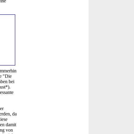
eine
 Immerhin
e "Die
aben bei
ust*).
essante
er
erden, da
iese
ten damit
ung von