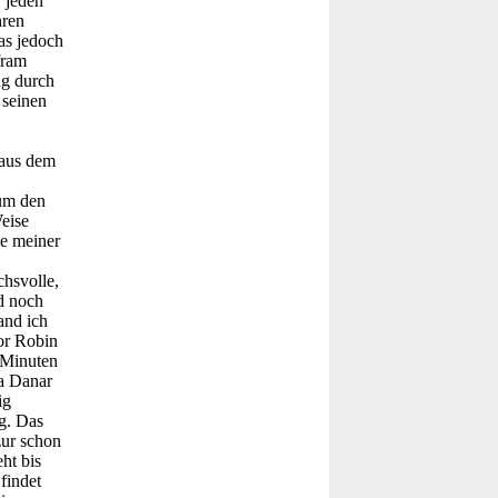
r jeden
hren
as jedoch
fram
ng durch
 seinen
 aus dem
 um den
Weise
de meiner
chsvolle,
nd noch
and ich
tor Robin
 Minuten
ga Danar
ig
g. Das
zur schon
ht bis
findet