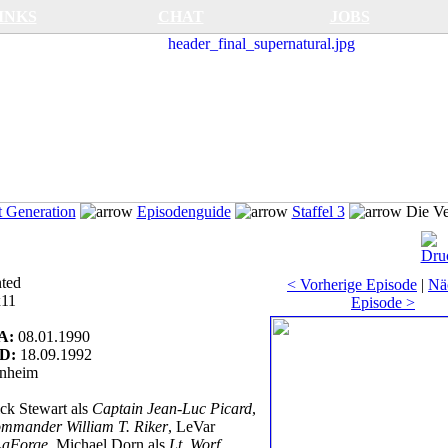
INKS
CHAT
JOBS
 Generation
Episodenguide
Staffel 3
Die Ve
ted
< Vorherige Episode
|
Nä
11
Episode >
A:
08.01.1990
RD:
18.09.1992
nheim
ick Stewart als
Captain Jean-Luc Picard
,
mmander William T. Riker
, LeVar
LaForge
, Michael Dorn als
Lt. Worf
,