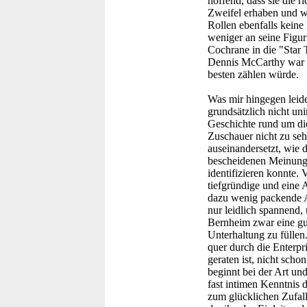
hoffend, dass sie die 
Zweifel erhaben und wi
Rollen ebenfalls keine
weniger an seine Figur 
Cochrane in die "Star
Dennis McCarthy war i
besten zählen würde.
Was mir hingegen leide
grundsätzlich nicht un
Geschichte rund um di
Zuschauer nicht zu sehr
auseinandersetzt, wie 
bescheidenen Meinung 
identifizieren konnte. 
tiefgründige und eine A
dazu wenig packende Ac
nur leidlich spannend, 
Bernheim zwar eine gut
Unterhaltung zu füllen
quer durch die Enterpr
geraten ist, nicht sch
beginnt bei der Art und
fast intimen Kenntnis d
zum glücklichen Zufall