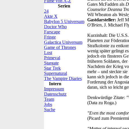
Filme von A-Z
Gates McFadden als
D
Serien
Counselor Deanna Tro
24
Wil Wheaton als
Wesle
Akte X
Gastdarsteller:
Jeff M
Babylon 5 Universum
O'Brien
, J. Michael Fl
Doctor Who
Farscape
Kurzinhalt:
Die U.S.S. 
Fringe
Planeten zur Föderatio
Galactica Universum
Strafkolonie zu entkomm
Game of Thrones
wenig später gelingt e
Lost
jedoch ein finsteres G
Primeval
früheren Soldaten, der
Stargate
Nachdem der Krieg vor
Star Trek
mehr – und steckte sie
Supernatural
kann sich jedoch in di
The Vampire Diaries
Forderung der Angosia
Intern
daran, sich so leicht 
Impressum
Datenschutz
Denkwürdige Zitate:
"
Team
(Data zu Roga.)
Jobs
Suche
"Even the most comfort
(Picard zum Premiermin
"Matter of internal sec