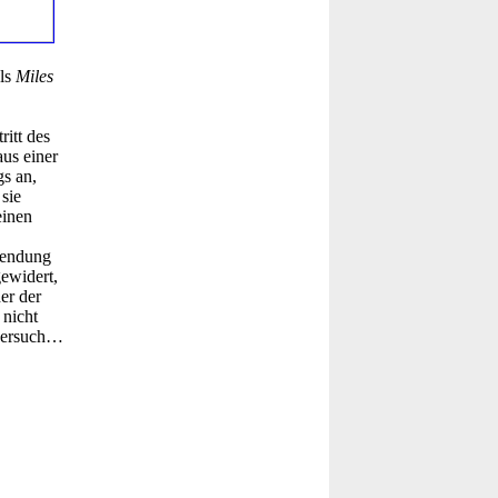
ls
Miles
itt des
aus einer
gs an,
sie
einen
wendung
gewidert,
er der
 nicht
tversuch…