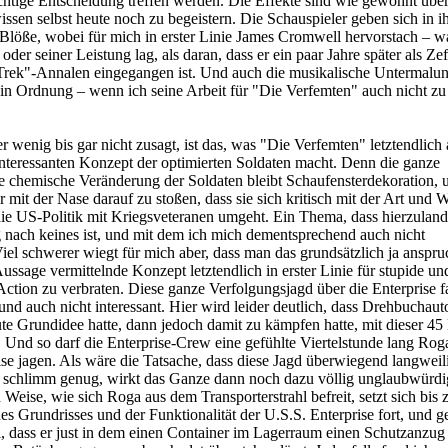
richtige Entscheidung treffen werden. Die Effekte sind wie gewohnt übe
ssen selbst heute noch zu begeistern. Die Schauspieler geben sich in i
 Blöße, wobei für mich in erster Linie James Cromwell hervorstach – w
oder seiner Leistung lag, als daran, dass er ein paar Jahre später als Ze
 Trek"-Annalen eingegangen ist. Und auch die musikalische Untermalu
n Ordnung – wenn ich seine Arbeit für "Die Verfemten" auch nicht zu
r wenig bis gar nicht zusagt, ist das, was "Die Verfemten" letztendlich
interessanten Konzept der optimierten Soldaten macht. Denn die ganze
e chemische Veränderung der Soldaten bleibt Schaufensterdekoration,
 mit der Nase darauf zu stoßen, dass sie sich kritisch mit der Art und 
die US-Politik mit Kriegsveteranen umgeht. Ein Thema, dass hierzulan
nach keines ist, und mit dem ich mich dementsprechend auch nicht
Viel schwerer wiegt für mich aber, dass man das grundsätzlich ja anspru
ussage vermittelnde Konzept letztendlich in erster Linie für stupide u
tion zu verbraten. Diese ganze Verfolgungsjagd über die Enterprise f
und auch nicht interessant. Hier wird leider deutlich, dass Drehbuchau
e Grundidee hatte, dann jedoch damit zu kämpfen hatte, mit dieser 45
. Und so darf die Enterprise-Crew eine gefühlte Viertelstunde lang Ro
ise jagen. Als wäre die Tatsache, dass diese Jagd überwiegend langweil
on schlimm genug, wirkt das Ganze dann noch dazu völlig unglaubwürdi
 Weise, wie sich Roga aus dem Transporterstrahl befreit, setzt sich bis 
es Grundrisses und der Funktionalität der U.S.S. Enterprise fort, und ge
, dass er just in dem einen Container im Lagerraum einen Schutzanzug 