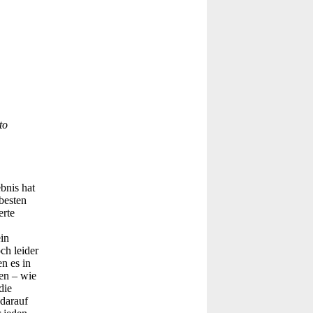
to
bnis hat
besten
erte
in
ch leider
n es in
ten – wie
die
 darauf