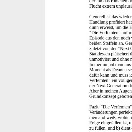
der ihn das Einleiten d
Flucht extrem unplausi
Generell ist das wieder
Handlung profitiert hät
dünn erweist, um die E
"Die Verfemten" auf mi
Episode aus den noch 
beiden Staffeln an. Ger
zuletzt von der "Next 
Stattdessen plätschert 
unmotiviert und ohne 
Immerhin hat man uns e
Moment als Deanna sei
dafür kann und muss ic
Verfemten" ein völlige
der Next Generation de
Aber in meinen Augen b
Grundkonzept geboten 
Fazit:
"Die Verfemten" 
Veränderungen perfekt
niemand weiß, wohin mit
Folge eingefallen ist, 
zu füllen, und b) dien