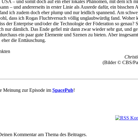
n USA – und somit doch auf ein eher lokales Phänomen, mit dem ich mi
 kann – und andererseits in erster Linie als Ausrede dafür, ein bisschen 
 fand ich zudem doch eher plump und nur leidlich spannend. Am schwe
ohl, dass ich Rogas Fluchtversuch völlig unglaubwürdig fand. Woher k
iss der Enterprise und/oder die Technologie der Föderation so genau? S
ach nur dämlich. Das Ende gefiel mir dann zwar wieder sehr gut, und ge
durchaus ein paar gute Elemente und Szenen zu bieten. Aber insgesamt
 eher die Enttäuschung.
nkten
Christi
(Bilder © CBS/Pa
re Meinung zur Episode im
SpacePub
!
e Deinen Kommentar am Thema des Beitrages.