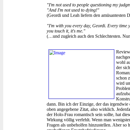
"I'm not used to people questioning my judg
"And I'm not used to dying!"
(Geordi und Leah liefern den amüsantesten 
"I'm with you every day, Geordi. Every time y
you touch it, it's me."
(…und zugleich auch den Schlechtesten. Nun
Review
nachged
wohl au
der sic
Romanz
schon z
wird un
Problem
aufzub
Konstru
dann. Bin ich der Einzige, der das irgendwie 
oben angegebene Zitat, also wirklich. Jeden
der Holo-Frau romantisch sein sollte, hat di
Wirkung völlig verfehlt. Wenn man wenigstens 
Fragen als unbeholfen hinzustellen. Aber so