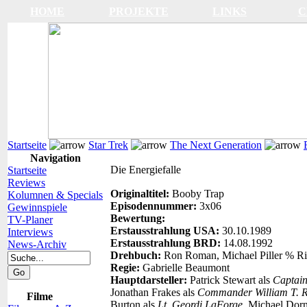
HOME
PROJEKTE
LINKS
C
Startseite
Star Trek
The Next Generation
Navigation
Die Energiefalle
Startseite
Reviews
Originaltitel:
Booby Trap
Kolumnen & Specials
Episodennummer:
3x06
Gewinnspiele
Bewertung:
TV-Planer
Erstausstrahlung USA:
30.10.1989
Interviews
Erstausstrahlung BRD:
14.08.1992
News-Archiv
Drehbuch:
Ron Roman, Michael Piller % R
Regie:
Gabrielle Beaumont
Hauptdarsteller:
Patrick Stewart als
Captain
Jonathan Frakes als
Commander William T. R
Filme
Burton als
Lt. Geordi LaForge
, Michael Dor