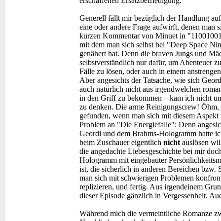
erschaffenen Ersatzbefriedigung.
Generell fällt mir bezüglich der Handlung auf
eine oder andere Frage aufwirft, denen man
kurzen Kommentar von Minuet in "11001001" a
mit dem man sich selbst bei "Deep Space Nin
genähert hat. Denn die braven Jungs und Mäd
selbstverständlich nur dafür, um Abenteuer z
Fälle zu lösen, oder auch in einem anstreng
Aber angesichts der Tatsache, wie sich Geord
auch natürlich nicht aus irgendwelchen rom
in den Griff zu bekommen – kam ich nicht u
zu denken. Die arme Reinigungscrew! Öhm, jed
gefunden, wenn man sich mit diesem Aspekt nä
Problem an "Die Energiefalle": Denn angesi
Geordi und dem Brahms-Hologramm hatte ich
beim Zuschauer eigentlich
nicht
auslösen will
die angedachte Liebesgeschichte bei mir doc
Hologramm mit eingebauter Persönlichkeitsma
ist, die sicherlich in anderen Bereichen bzw.
man sich mit schwierigen Problemen konfront
replizieren, und fertig. Aus irgendeinem Gru
dieser Episode gänzlich in Vergessenheit. Auc
Während mich die vermeintliche Romanze z