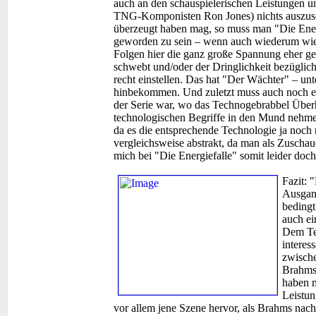
auch an den schauspielerischen Leistungen 
TNG-Komponisten Ron Jones) nichts auszus
überzeugt haben mag, so muss man "Die Energ
geworden zu sein – wenn auch wiederum wie b
Folgen hier die ganz große Spannung eher gefe
schwebt und/oder der Dringlichkeit bezüglich 
recht einstellen. Das hat "Der Wächter" – un
hinbekommen. Und zuletzt muss auch noch erw
der Serie war, wo das Technogebrabbel Übe
technologischen Begriffe in den Mund nehme
da es die entsprechende Technologie ja noch 
vergleichsweise abstrakt, da man als Zuschau
mich bei "Die Energiefalle" somit leider doc
Fazit:
"
Ausgang
bedingt
auch ei
Dem Tec
interes
zwisch
Brahms 
haben m
Leistun
vor allem jene Szene hervor, als Brahms nac