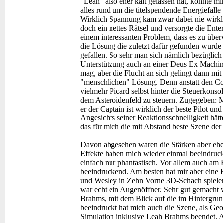
"Leah" also eher kalt gelassen hat, konnte mi
alles rund um die titelspendende Energiefalle 
Wirklich Spannung kam zwar dabei nie wirkli
doch ein nettes Rätsel und versorgte die Ente
einem interessanten Problem, dass es zu übe
die Lösung die zuletzt dafür gefunden wurde 
gefallen. So sehr man sich nämlich bezüglic
Unterstützung auch an einer Deus Ex Machin
mag, aber die Flucht an sich gelingt dann mit 
"menschlichen" Lösung. Denn anstatt den Com
vielmehr Picard selbst hinter die Steuerkonsol
dem Asteroidenfeld zu steuern. Zugegeben: Ma
er der Captain ist wirklich der beste Pilot un
Angesichts seiner Reaktionsschnelligkeit hätt
das für mich die mit Abstand beste Szene der
Davon abgesehen waren die Stärken aber eher 
Effekte haben mich wieder einmal beeindruck
einfach nur phantastisch. Vor allem auch am 
beeindruckend. Am besten hat mir aber eine Ei
und Wesley in Zehn Vorne 3D-Schach spielen,
war echt ein Augenöffner. Sehr gut gemacht
Brahms, mit dem Blick auf die im Hintergrund
beeindruckt hat mich auch die Szene, als Ge
Simulation inklusive Leah Brahms beendet. A