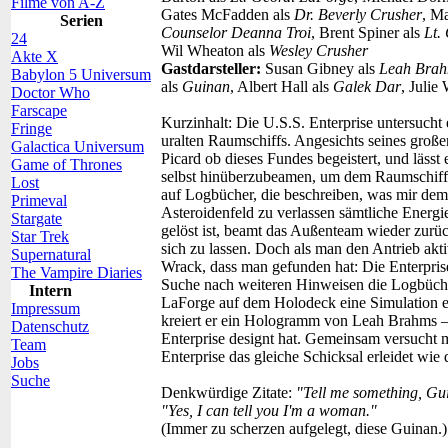
Filme von A-Z
Gates McFadden als
Dr. Beverly Crusher
, Ma
Serien
Counselor Deanna Troi
, Brent Spiner als
Lt.
24
Wil Wheaton als
Wesley Crusher
Akte X
Gastdarsteller:
Susan Gibney als
Leah Bra
Babylon 5 Universum
als
Guinan
, Albert Hall als
Galek Dar
, Julie
Doctor Who
Farscape
Kurzinhalt:
Die U.S.S. Enterprise untersucht 
Fringe
uralten Raumschiffs. Angesichts seines großen 
Galactica Universum
Picard ob dieses Fundes begeistert, und läss
Game of Thrones
selbst hinüberzubeamen, um dem Raumschiff
Lost
auf Logbücher, die beschreiben, was mir dem Sc
Primeval
Asteroidenfeld zu verlassen sämtliche Energie
Stargate
gelöst ist, beamt das Außenteam wieder zurück
Star Trek
sich zu lassen. Doch als man den Antrieb akt
Supernatural
Wrack, dass man gefunden hat: Die Enterpris
The Vampire Diaries
Suche nach weiteren Hinweisen die Logbücher 
Intern
LaForge auf dem Holodeck eine Simulation e
Impressum
kreiert er ein Hologramm von Leah Brahms – 
Datenschutz
Enterprise designt hat. Gemeinsam versucht 
Team
Enterprise das gleiche Schicksal erleidet wi
Jobs
Suche
Denkwürdige Zitate:
"Tell me something, Gu
"Yes, I can tell you I'm a woman."
(Immer zu scherzen aufgelegt, diese Guinan.)