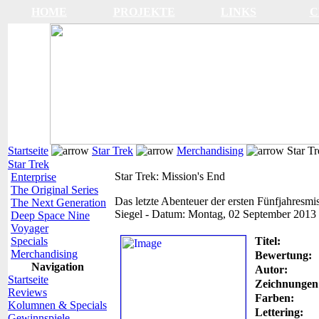
HOME
PROJEKTE
LINKS
C
Startseite
Star Trek
Merchandising
Star Tr
Star Trek
Star Trek: Mission's End
Enterprise
The Original Series
Das letzte Abenteuer der ersten Fünfjahresmi
The Next Generation
Siegel
-
Datum:
Montag, 02 September 2013
Deep Space Nine
Voyager
Specials
Titel:
Merchandising
Bewertung:
Navigation
Autor:
Startseite
Zeichnungen
Reviews
Farben:
Kolumnen & Specials
Lettering:
Gewinnspiele