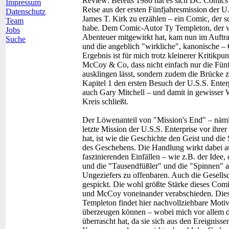
Review:
Bereits 1986 hat es sich DC Comics 
Impressum
Reise aus der ersten Fünfjahresmission der
Datenschutz
James T. Kirk zu erzählen – ein Comic, der sc
Team
habe. Dem Comic-Autor Ty Templeton, der we
Jobs
Abenteuer mitgewirkt hat, kam nun im Auftra
Suche
und die angeblich "wirkliche", kanonische – 
Ergebnis ist für mich trotz kleinerer Kritikp
McCoy & Co, dass nicht einfach nur die Fün
ausklingen lässt, sondern zudem die Brücke 
Kapitel 1 den ersten Besuch der U.S.S. Enterp
auch Gary Mitchell – und damit in gewisser W
Kreis schließt.
Der Löwenanteil von "Mission's End" – nämlich
letzte Mission der U.S.S. Enterprise vor ihre
hat, ist wie die Geschichte den Geist und di
des Geschehens. Die Handlung wirkt dabei a
faszinierenden Einfällen – wie z.B. der Idee,
und die "Tausendfüßler" und die "Spinnen" a
Ungeziefers zu offenbaren. Auch die Gesellsc
gespickt. Die wohl größte Stärke dieses Comic
und McCoy voneinander verabschieden. Diese
Templeton findet hier nachvollziehbare Motiv
überzeugen können – wobei mich vor allem d
überrascht hat, da sie sich aus den Ereigniss