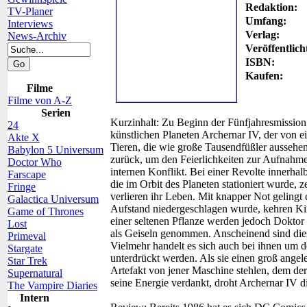
Redaktion:
TV-Planer
Umfang:
Interviews
Verlag:
News-Archiv
Veröffentlich
ISBN:
Kaufen:
Filme
Filme von A-Z
Serien
Kurzinhalt:
Zu Beginn der Fünfjahresmission 
24
künstlichen Planeten Archernar IV, der von 
Akte X
Tieren, die wie große Tausendfüßler aussehen,
Babylon 5 Universum
zurück, um den Feierlichkeiten zur Aufnahme
Doctor Who
internen Konflikt. Bei einer Revolte innerha
Farscape
die im Orbit des Planeten stationiert wurde, z
Fringe
verlieren ihr Leben. Mit knapper Not geling
Galactica Universum
Aufstand niedergeschlagen wurde, kehren Ki
Game of Thrones
einer seltenen Pflanze werden jedoch Dokt
Lost
als Geiseln genommen. Anscheinend sind diese
Primeval
Vielmehr handelt es sich auch bei ihnen um
Stargate
unterdrückt werden. Als sie einen groß angele
Star Trek
Artefakt von jener Maschine stehlen, dem der
Supernatural
seine Energie verdankt, droht Archernar IV 
The Vampire Diaries
Intern