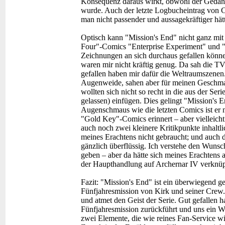
Konsequenz daraus wirkt, obwohl der Gedank
wurde. Auch der letzte Logbucheintrag von Cap
man nicht passender und aussagekräftiger hä
Optisch kann "Mission's End" nicht ganz mit 
Four"-Comics "Enterprise Experiment" und 
Zeichnungen an sich durchaus gefallen könn
waren mir nicht kräftig genug. Da sah die TV-
gefallen haben mir dafür die Weltraumszenen
Augenweide, sahen aber für meinen Geschma
wollten sich nicht so recht in die aus der Se
gelassen) einfügen. Dies gelingt "Mission's E
Augenschmaus wie die letzten Comics ist er ni
"Gold Key"-Comics erinnert – aber vielleicht
auch noch zwei kleinere Kritikpunkte inhaltli
meines Erachtens nicht gebraucht; und auch der
gänzlich überflüssig. Ich verstehe den Wuns
geben – aber da hätte sich meines Erachtens 
der Haupthandlung auf Archernar IV verknüpf
Fazit:
"Mission's End" ist ein überwiegend ge
Fünfjahresmission von Kirk und seiner Crew.
und atmet den Geist der Serie. Gut gefallen h
Fünfjahresmission zurückführt und uns ein W
zwei Elemente, die wie reines Fan-Service wi