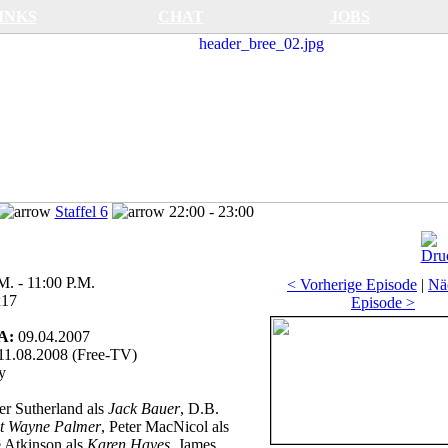
INKS
CHAT
JOBS
Staffel 6
22:00 - 23:00
M. - 11:00 P.M.
< Vorherige Episode
|
Nä
x17
Episode >
SA:
09.04.2007
11.08.2008 (Free-TV)
y
er Sutherland als
Jack Bauer
, D.B.
t Wayne Palmer
, Peter MacNicol als
e Atkinson als
Karen Hayes
, James