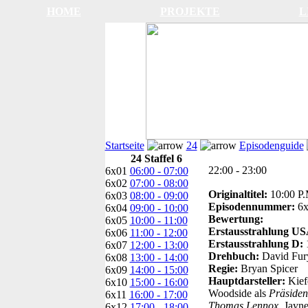
HOME
PROJEKTE
L
Startseite
24
Episodenguide
24 Staffel 6
22:00 - 23:00
6x01
06:00 - 07:00
6x02
07:00 - 08:00
Originaltitel:
10:00 P.
6x03
08:00 - 09:00
Episodennummer:
6
6x04
09:00 - 10:00
Bewertung:
6x05
10:00 - 11:00
Erstausstrahlung U
6x06
11:00 - 12:00
Erstausstrahlung D:
6x07
12:00 - 13:00
Drehbuch:
David Fur
6x08
13:00 - 14:00
Regie:
Bryan Spicer
6x09
14:00 - 15:00
Hauptdarsteller:
Kief
6x10
15:00 - 16:00
Woodside als
Präsiden
6x11
16:00 - 17:00
Thomas Lennox
, Jayn
6x12
17:00 - 18:00