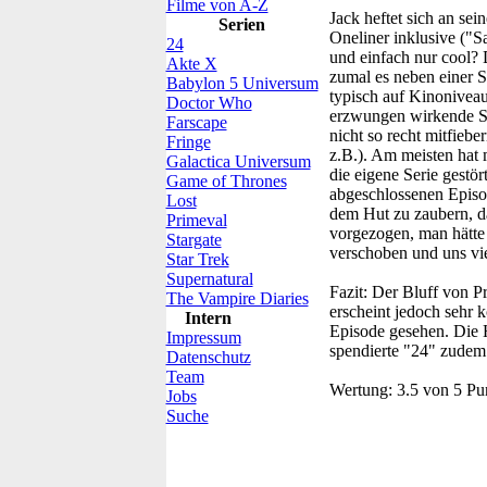
Filme von A-Z
Jack heftet sich an sei
Serien
Oneliner inklusive ("Sa
24
und einfach nur cool? D
Akte X
zumal es neben einer 
Babylon 5 Universum
typisch auf Kinoniveau
Doctor Who
erzwungen wirkende St
Farscape
nicht so recht mitfieb
Fringe
z.B.). Am meisten hat 
Galactica Universum
die eigene Serie gestör
Game of Thrones
abgeschlossenen Episod
Lost
dem Hut zu zaubern, da
Primeval
vorgezogen, man hätte
Stargate
verschoben und uns vi
Star Trek
Supernatural
Fazit:
Der Bluff von Prä
The Vampire Diaries
erscheint jedoch sehr
Intern
Episode gesehen. Die 
Impressum
spendierte "24" zudem
Datenschutz
Team
Wertung:
3.5 von 5 Pu
Jobs
Suche