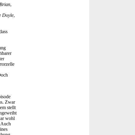
Brian
,
e Doyle
,
dass
ung
ehbarer
ter
rorzelle
Doch
isode
us. Zwar
em stellt
ingeweiht
war wohl
. Auch
ines
chung.