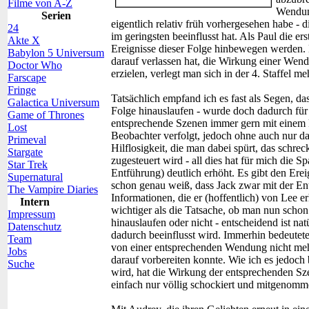
Filme von A-Z
Wendung
Serien
eigentlich relativ früh vorhergesehen habe -
24
im geringsten beeinflusst hat. Als Paul die e
Akte X
Ereignisse dieser Folge hinbewegen werden.
Babylon 5 Universum
darauf verlassen hat, die Wirkung einer Wen
Doctor Who
erzielen, verlegt man sich in der 4. Staffel 
Farscape
Fringe
Tatsächlich empfand ich es fast als Segen, da
Galactica Universum
Folge hinauslaufen - wurde doch dadurch für 
Game of Thrones
entsprechende Szenen immer gern mit einem k
Lost
Beobachter verfolgt, jedoch ohne auch nur 
Primeval
Hilflosigkeit, die man dabei spürt, das schre
Stargate
zugesteuert wird - all dies hat für mich die 
Star Trek
Entführung) deutlich erhöht. Es gibt den Ere
Supernatural
schon genau weiß, dass Jack zwar mit der Entf
The Vampire Diaries
Informationen, die er (hoffentlich) von Lee e
Intern
wichtiger als die Tatsache, ob man nun schon
Impressum
hinauslaufen oder nicht - entscheidend ist na
Datenschutz
dadurch beeinflusst wird. Immerhin bedeutet
Team
von einer entsprechenden Wendung nicht mehr
Jobs
darauf vorbereiten konnte. Wie ich es jedoch
Suche
wird, hat die Wirkung der entsprechenden Sze
einfach nur völlig schockiert und mitgenomme