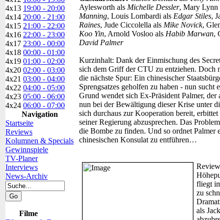
Aylesworth als
Michelle Dessler
, Mary Lynn
4x13
19:00 - 20:00
Manning
, Louis Lombardi als
Edgar Stiles
, 
4x14
20:00 - 21:00
Raines
, Jude Ciccolella als
Mike Novick
, Gle
4x15
21:00 - 22:00
Koo Yin
, Arnold Vosloo als
Habib Marwan
, 
4x16
22:00 - 23:00
David Palmer
4x17
23:00 - 00:00
4x18
00:00 - 01:00
Kurzinhalt:
Dank der Einmischung des Secret
4x19
01:00 - 02:00
sich dem Griff der CTU zu entziehen. Doch n
4x20
02:00 - 03:00
die nächste Spur: Ein chinesischer Staatsbür
4x21
03:00 - 04:00
Sprengsatzes geholfen zu haben - nun sucht 
4x22
04:00 - 05:00
Grund wendet sich Ex-Präsident Palmer, de
4x23
05:00 - 06:00
nun bei der Bewältigung dieser Krise unter di
4x24
06:00 - 07:00
sich durchaus zur Kooperation bereit, erbitte
Navigation
seiner Regierung abzusprechen. Das Problem
Startseite
die Bombe zu finden. Und so ordnet Palmer 
Reviews
chinesischen Konsulat zu entführen…
Kolumnen & Specials
Gewinnspiele
TV-Planer
Review
Interviews
Höhepun
News-Archiv
fliegt 
zu schn
Dramati
als Jac
Filme
abzubre