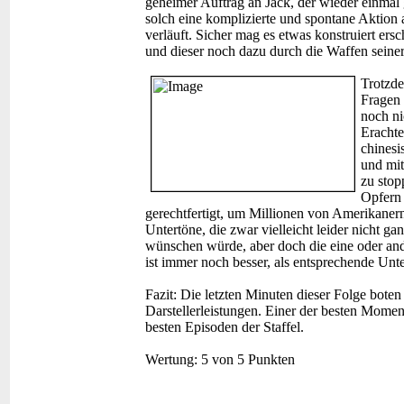
geheimer Auftrag an Jack, der wieder einmal g
solch eine komplizierte und spontane Aktion au
verläuft. Sicher mag es etwas konstruiert ers
und dieser noch dazu durch die Waffen seiner 
Trotzde
Fragen 
noch ni
Erachte
chinesi
und mit
zu stop
Opfern 
gerechtfertigt, um Millionen von Amerikanern 
Untertöne, die zwar vielleicht leider nicht ga
wünschen würde, aber doch die eine oder and
ist immer noch besser, als entsprechende Unte
Fazit:
Die letzten Minuten dieser Folge boten
Darstellerleistungen. Einer der besten Momen
besten Episoden der Staffel.
Wertung:
5 von 5 Punkten