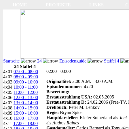
HOME
PROJEKTE
LINKS
C
Startseite
24
Episodenguide
Staffel 4
24 Staffel 4
02:00 - 03:00
4x01
07:00 - 08:00
4x02
08:00 - 09:00
Originaltitel:
2:00 A.M. - 3:00 A.M.
4x03
09:00 - 10:00
Episodennummer:
4x20
4x04
10:00 - 11:00
Bewertung:
4x05
11:00 - 12:00
Erstausstrahlung USA:
02.05.2005
4x06
12:00 - 13:00
Erstausstrahlung D:
24.02.2006 (Free-TV, 
4x07
13:00 - 14:00
Drehbuch:
Peter M. Lenkov
4x08
14:00 - 15:00
Regie:
Bryan Spicer
4x09
15:00 - 16:00
Hauptdarsteller:
Kiefer Sutherland als
Jack
4x10
16:00 - 17:00
als
Audrey Raines
4x11
17:00 - 18:00
Gastdarsteller:
Carlos Bernard als
Tony Alm
4x12
18:00 - 19:00