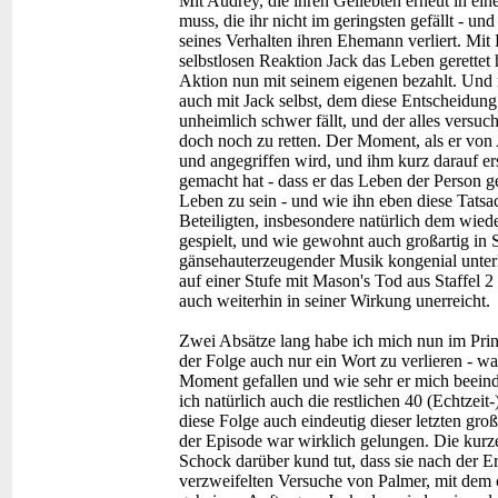
Mit Audrey, die ihren Geliebten erneut in ein
muss, die ihr nicht im geringsten gefällt - un
seines Verhalten ihren Ehemann verliert. Mit P
selbstlosen Reaktion Jack das Leben gerettet h
Aktion nun mit seinem eigenen bezahlt. Und n
auch mit Jack selbst, dem diese Entscheidung
unheimlich schwer fällt, und der alles versu
doch noch zu retten. Der Moment, als er von
und angegriffen wird, und ihm kurz darauf er
gemacht hat - dass er das Leben der Person ge
Leben zu sein - und wie ihn eben diese Tats
Beteiligten, insbesondere natürlich dem wied
gespielt, und wie gewohnt auch großartig in 
gänsehauterzeugender Musik kongenial unterl
auf einer Stufe mit Mason's Tod aus Staffel 2
auch weiterhin in seiner Wirkung unerreicht.
Zwei Absätze lang habe ich mich nun im Prin
der Folge auch nur ein Wort zu verlieren - wa
Moment gefallen und wie sehr er mich beeind
ich natürlich auch die restlichen 40 (Echtzeit
diese Folge auch eindeutig dieser letzten gr
der Episode war wirklich gelungen. Die kurz
Schock darüber kund tut, dass sie nach der Er
verzweifelten Versuche von Palmer, mit dem c