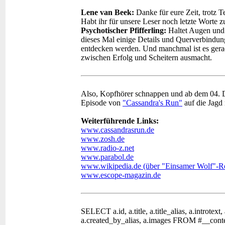
Lene van Beek:
Danke für eure Zeit, trotz 
Habt ihr für unsere Leser noch letzte Worte
Psychotischer Pfifferling:
Haltet Augen und 
dieses Mal einige Details und Querverbindun
entdecken werden. Und manchmal ist es gerad
zwischen Erfolg und Scheitern ausmacht.
Also, Kopfhörer schnappen und ab dem 04. D
Episode von
"Cassandra's Run"
auf die Jagd
Weiterführende Links:
www.cassandrasrun.de
www.zosh.de
www.radio-z.net
www.parabol.de
www.wikipedia.de (über "Einsamer Wolf"-Ro
www.escope-magazin.de
SELECT a.id, a.title, a.title_alias, a.introtext,
a.created_by_alias, a.images FROM #__con