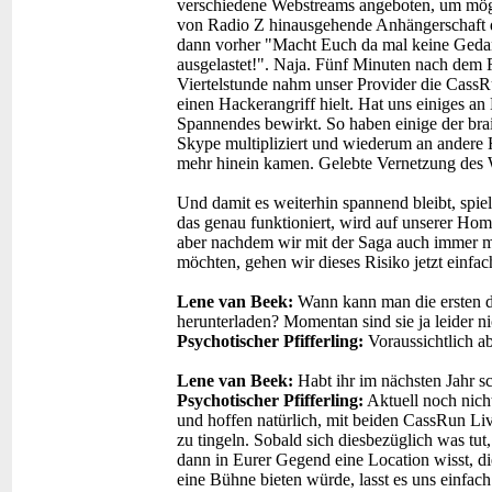
verschiedene Webstreams angeboten, um mögli
von Radio Z hinausgehende Anhängerschaft d
dann vorher "Macht Euch da mal keine Gedan
ausgelastet!". Naja. Fünf Minuten nach dem R
Viertelstunde nahm unser Provider die CassRu
einen Hackerangriff hielt. Hat uns einiges a
Spannendes bewirkt. So haben einige der b
Skype multipliziert und wiederum an andere Hö
mehr hinein kamen. Gelebte Vernetzung des Wi
Und damit es weiterhin spannend bleibt, spie
das genau funktioniert, wird auf unserer Ho
aber nachdem wir mit der Saga auch immer m
möchten, gehen wir dieses Risiko jetzt einfac
Lene van Beek:
Wann kann man die ersten d
herunterladen? Momentan sind sie ja leider ni
Psychotischer Pfifferling:
Voraussichtlich a
Lene van Beek:
Habt ihr im nächsten Jahr 
Psychotischer Pfifferling:
Aktuell noch nich
und hoffen natürlich, mit beiden CassRun L
zu tingeln. Sobald sich diesbezüglich was tut
dann in Eurer Gegend eine Location wisst, d
eine Bühne bieten würde, lasst es uns einfach