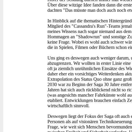
Über diese witzige Idee fanden dann die ers
dachten "Das müsste man doch auch noch et
In Hinblick auf die thematischen Hintergründ
Mitglied des "Cassandra's Run"-Teams jema
meines Wissens nach sogar niemand aus dem 
Hommagen an "Shadowrun" und sonstige Zukun
keine Frage. Wobei es wohl auch schwer wäre
die in Spielen, Filmen oder Büchern schon ei
Uns ging es deswegen auch weniger darum, 
abzugrenzen. Wir wollten in erster Linie eine
oft ja ziemlich unrühmlichen Einsätze des Wid
daher eher ein vorsichtiges Weiterdenken aktu
Extrapolation des Status Quo ohne ganz groß
2030 war zu Beginn der Saga 30 Jahre entfernt
Jahren hat sich auch rückblickend nicht so ri
(was angesichts mancher Fahrkünste wohl auch
etabliert. Entwicklungen brauchen einfach Zeit
wirtschaftlich sinnvoll.
Deswegen liegt der Fokus der Saga oft auch e
Personen als auf visionären Technikneuerung
Frage, wie weit sich Menschen bevormunden 