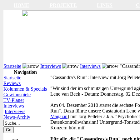
HOME
PROJEKTE
LINKS
C
Startseite
Interviews
Interviews
"Cassandra
Navigation
"Cassandra's Run": Interview mit Jörg Pellet
Startseite
Reviews
"Wir sind der im schmutzigen Untergrund agi
Kolumnen & Specials
Lene van Beek
-
Datum:
Donnerstag, 02 De
Gewinnspiele
TV-Planer
Am 04. Dezember 2010 startet die sechste Fol
Interviews
Run". Dazu führte unsere Gastautorin Lene 
Interviews
Magazin
) mit Jörg Pelleter a.k.a. "Psychotis
News-Archiv
Datenkontrollwahnsinn! Untergrund-Tonstu
Konzern hört mit!
Für alle, die "Cassandras's Run" noch ni