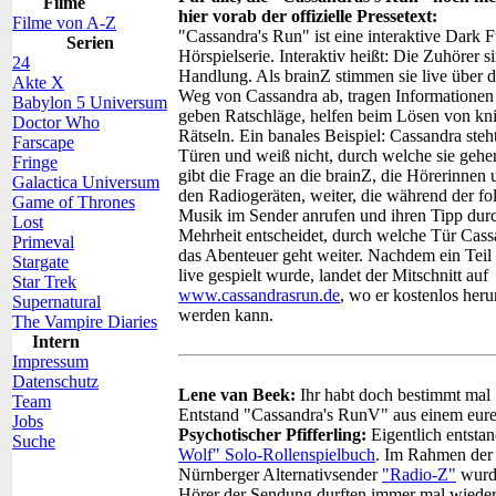
Filme
hier vorab der offizielle Pressetext:
Filme von A-Z
"Cassandra's Run" ist eine interaktive Dark F
Serien
Hörspielserie. Interaktiv heißt: Die Zuhörer si
24
Handlung. Als brainZ stimmen sie live über 
Akte X
Weg von Cassandra ab, tragen Informatione
Babylon 5 Universum
geben Ratschläge, helfen beim Lösen von kni
Doctor Who
Rätseln. Ein banales Beispiel: Cassandra steh
Farscape
Türen und weiß nicht, durch welche sie gehen
Fringe
gibt die Frage an die brainZ, die Hörerinnen
Galactica Universum
den Radiogeräten, weiter, die während der f
Game of Thrones
Musik im Sender anrufen und ihren Tipp dur
Lost
Mehrheit entscheidet, durch welche Tür Cass
Primeval
das Abenteuer geht weiter. Nachdem ein Teil
Stargate
live gespielt wurde, landet der Mitschnitt auf
Star Trek
www.cassandrasrun.de
, wo er kostenlos her
Supernatural
werden kann.
The Vampire Diaries
Intern
Impressum
Datenschutz
Lene van Beek:
Ihr habt doch bestimmt mal
Team
Entstand "Cassandra's RunV" aus einem eur
Jobs
Psychotischer Pfifferling:
Eigentlich entst
Suche
Wolf" Solo-Rollenspielbuch
. Im Rahmen de
Nürnberger Alternativsender
"Radio-Z"
wurde
Hörer der Sendung durften immer mal wieder