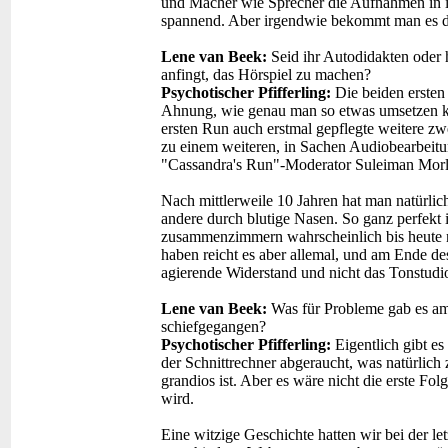
und Macher wie Sprecher die Aufnahmen in ih
spannend. Aber irgendwie bekommt man es da
Lene van Beek:
Seid ihr Autodidakten oder 
anfingt, das Hörspiel zu machen?
Psychotischer Pfifferling:
Die beiden ersten
Ahnung, wie genau man so etwas umsetzen k
ersten Run auch erstmal gepflegte weitere zw
zu einem weiteren, in Sachen Audiobearbeitu
"Cassandra's Run"-Moderator Suleiman Morl
Nach mittlerweile 10 Jahren hat man natürlich
andere durch blutige Nasen. So ganz perfekt 
zusammenzimmern wahrscheinlich bis heute n
haben reicht es aber allemal, und am Ende d
agierende Widerstand und nicht das Tonstud
Lene van Beek:
Was für Probleme gab es am
schiefgegangen?
Psychotischer Pfifferling:
Eigentlich gibt e
der Schnittrechner abgeraucht, was natürlich
grandios ist. Aber es wäre nicht die erste Fo
wird.
Eine witzige Geschichte hatten wir bei der le