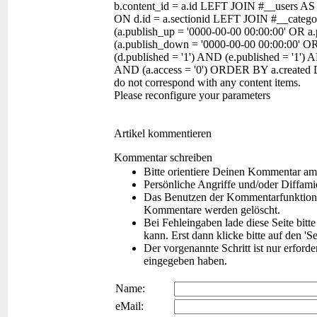
b.content_id = a.id LEFT JOIN #__users AS
ON d.id = a.sectionid LEFT JOIN #__categor
(a.publish_up = '0000-00-00 00:00:00' OR a
(a.publish_down = '0000-00-00 00:00:00' O
(d.published = '1') AND (e.published = '1') A
AND (a.access = '0') ORDER BY a.created 
do not correspond with any content items.
Please reconfigure your parameters
Artikel kommentieren
Kommentar schreiben
Bitte orientiere Deinen Kommentar am
Persönliche Angriffe und/oder Diffam
Das Benutzen der Kommentarfunktion f
Kommentare werden gelöscht.
Bei Fehleingaben lade diese Seite bitt
kann. Erst dann klicke bitte auf den 'S
Der vorgenannte Schritt ist nur erford
eingegeben haben.
Name:
eMail: