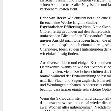
zwischen Freiheit und Sicherheit verlaufen. 
seinen Aktionen trotz aller Nagelstiche und k
verlorenem Posten steht.
Lene van Beek:
Wie entsteht bei euch eine 
ihr euch eine Woche lang im Studio?
Psychotischer Pfifferling:
Nein. Neue Skrip
Chören fertig gebunden auf den Schreibtisch g
umfassenden Blick auf den "Cassandra's Run
unserer Ansicht nach tolle Ideen haben, die 
archiviert und später noch einmal durchgesc
Charaktere, Ideen zu den Hintergründen der 
wir einfach lustig finden.
Aus diversen Ideen und einigen Kernmotiven
Datenkontrollwahnsinn wie bei "Scanesis" od
dann in vielen, vielen Zwischenschritten das f
brainZ während der Erstaustrahlung selbst mi
natürlich Fluch und Segen zugleich. Einersei
und Wendungen einbauen. Andererseits erhöh
bedingt, dass immer einige sehr schöne Optio
Wenn das Skript dann steht, wird traditionell
dankenswerterweise immer mal wieder die erfo
zwei Wochen alles aufgenommen. Nachdem da