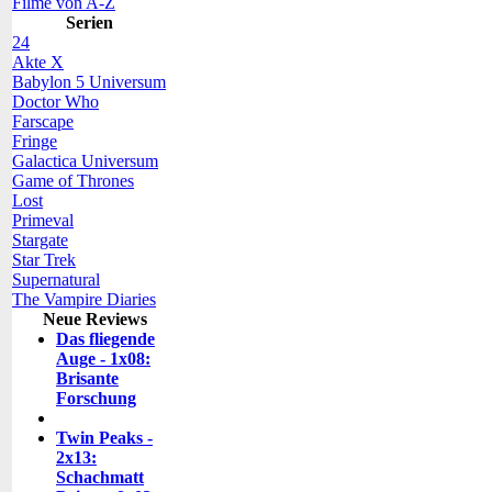
Filme von A-Z
Serien
24
Akte X
Babylon 5 Universum
Doctor Who
Farscape
Fringe
Galactica Universum
Game of Thrones
Lost
Primeval
Stargate
Star Trek
Supernatural
The Vampire Diaries
Neue Reviews
Das fliegende
Auge - 1x08:
Brisante
Forschung
Twin Peaks -
2x13:
Schachmatt