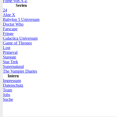
Filme von A-Z
Serien
24
Akte X
Babylon 5 Universum
Doctor Who
Farscape
Fringe
Galactica Universum
Game of Thrones
Lost
Primeval
Stargate
Star Trek
Supernatural
The Vampire Diaries
Intern
Impressum
Datenschutz
Team
Jobs
Suche