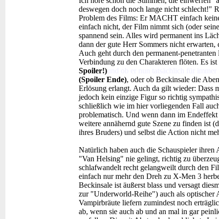
Ich höre schon die Stimmen, die einwerfen "a
deswegen doch noch lange nicht schlecht!" Re
Problem des Films: Er MACHT einfach keinen 
einfach nicht, der Film nimmt sich (oder sein
spannend sein. Alles wird permanent ins Läche
dann der gute Herr Sommers nicht erwarten, d
Auch geht durch den permanent-penetranten l
Verbindung zu den Charakteren flöten. Es ist
Spoiler!)
und ob er nun tatsächlich für immer
(Spoiler Ende)
, oder ob Beckinsale die Aben
Erlösung erlangt. Auch da gilt wieder: Dass 
jedoch kein einzige Figur so richtig sympathi
schließlich wie im hier vorliegenden Fall a
problematisch. Und wenn dann im Endeffekt b
weitere annähernd gute Szene zu finden ist
ihres Bruders) und selbst die Action nicht meh
Natürlich haben auch die Schauspieler ihren A
"Van Helsing" nie gelingt, richtig zu überz
schlafwandelt recht gelangweilt durch den Fi
einfach nur mehr den Dreh zu X-Men 3 herb
Beckinsale ist äußerst blass und versagt dies
zur "Underworld-Reihe") auch als optischer 
Vampirbräute liefern zumindest noch erträgl
ab, wenn sie auch ab und an mal in gar peinl