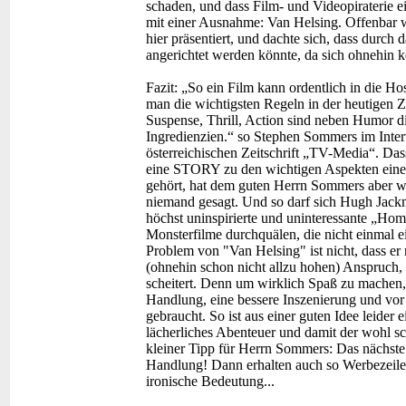
schaden, und dass Film- und Videopiraterie e
mit einer Ausnahme: Van Helsing. Offenbar w
hier präsentiert, und dachte sich, dass durc
angerichtet werden könnte, da sich ohnehin k
Fazit:
„So ein Film kann ordentlich in die H
man die wichtigsten Regeln in der heutigen Ze
Suspense, Thrill, Action sind neben Humor d
Ingredienzien.“ so Stephen Sommers im Inter
österreichischen Zeitschrift „TV-Media“. Da
eine STORY zu den wichtigen Aspekten eine
gehört, hat dem guten Herrn Sommers aber w
niemand gesagt. Und so darf sich Hugh Jack
höchst uninspirierte und uninteressante „Ho
Monsterfilme durchquälen, die nicht einmal
Problem von "Van Helsing" ist nicht, dass er 
(ohnehin schon nicht allzu hohen) Anspruch, 
scheitert. Denn um wirklich Spaß zu machen, 
Handlung, eine bessere Inszenierung und vor
gebraucht. So ist aus einer guten Idee leider 
lächerliches Abenteuer und damit der wohl s
kleiner Tipp für Herrn Sommers: Das nächst
Handlung! Dann erhalten auch so Werbezeil
ironische Bedeutung...