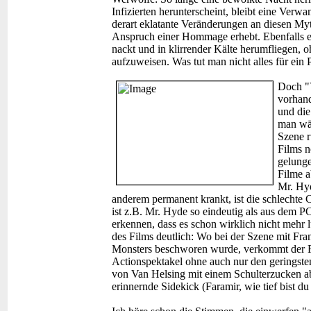
Infizierten herunterscheint, bleibt eine Ver
derart eklatante Veränderungen an diesen M
Anspruch einer Hommage erhebt. Ebenfalls e
nackt und in klirrender Kälte herumfliegen, 
aufzuweisen. Was tut man nicht alles für ein 
Doch "V
vorhan
und die
man wä
Szene r
Films n
gelunge
Filme a
Mr. Hyd
anderem permanent krankt, ist die schlechte 
ist z.B. Mr. Hyde so eindeutig als aus dem 
erkennen, dass es schon wirklich nicht mehr 
des Films deutlich: Wo bei der Szene mit Fra
Monsters beschworen wurde, verkommt der Fi
Actionspektakel ohne auch nur den geringsten
von Van Helsing mit einem Schulterzucken a
erinnernde Sidekick (Faramir, wie tief bist du