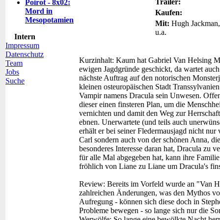
Trailer:
Poirot - 8x02:
Mord in
Kaufen:
Mesopotamien
Mit:
Hugh Jackman, 
u.a.
Intern
Impressum
Datenschutz
Kurzinhalt:
Kaum hat Gabriel Van Helsing Mr
Team
ewigen Jagdgründe geschickt, da wartet auch
Jobs
nächste Auftrag auf den notorischen Monsterj
Suche
kleinen osteuropäischen Stadt Transsylvanien 
Vampir namens Dracula sein Unwesen. Offen
dieser einen finsteren Plan, um die Menschhei
vernichten und damit den Weg zur Herrschaft
ebnen. Unerwartete (und teils auch unerwüns
erhält er bei seiner Fledermausjagd nicht nur
Carl sondern auch von der schönen Anna, die
besonderes Interesse daran hat, Dracula zu v
für alle Mal abgegeben hat, kann ihre Famili
fröhlich von Liane zu Liane um Dracula's finst
Review:
Bereits im Vorfeld wurde an "Van He
zahlreichen Änderungen, was den Mythos von 
Aufregung - können sich diese doch in Steph
Probleme bewegen - so lange sich nur die Son
Werwölfe: So lange eine bewölkte Nacht herr