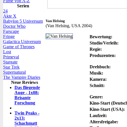
Filme von A-Z
Serien
24
Akte X
Babylon 5 Universum
Van Helsing
(Van Helsing, USA 2004)
Doctor Who
Farscape
Fringe
Bewertung:
Galactica Universum
Studio/Verleih:
Game of Thrones
Regie:
Lost
Produzenten:
Primeval
Stargate
Drehbuch:
Star Trek
Supernatural
Musik:
The Vampire Diaries
Kamera:
Neue Reviews
Schnitt:
Das fliegende
Auge - 1x08:
Genre:
Brisante
Forschung
Kino-Start (Deutsc
Kino-Start (USA):
Twin Peaks -
Laufzeit:
2x13:
Altersfreigabe:
Schachmatt