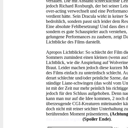
verfallen. Die mit Abstand schrecklichste Lei
jedoch Richard Roxburgh, der bei seiner Leis
over-acting verwechselt und eine Performance
verdient hätte. Sein Dracula wirkt in keiner
bedrohlich, sondern passt sich leider dem Re
Eine absolute Fehlbesetzung! Und dass dies ni
sondern es gute Schauspieler auch verstehen
gelungene Performances zu zaubern, zeigt D
Lichtblicke des Films darstellt.
Apropos Lichtblicke: So schlecht der Film die
Sommers zumindest einen kleinen (wenn auch
Lichtblick, wie die Anspielung auf Wolverine
Braut. Leider machen jedoch diese kurzen Mom
des Films einfach zu unterirdisch schlecht
derart schlechte und/oder peinliche Szene, da
ständige Liane-schwingen (das wohl vom Umf
ist mit der Zeit nur mehr peinlich bis richti
jedoch für den Schluss aufgehoben. Denn n
kann man nur auf die Idee kommen, 2 noch da
überzeugende CGI-Kreaturen miteinander kä
doch nicht mit reiner seichter Unterhaltung 
berührenden Moment präsentieren,
(Achtung,
das Zeitliche segnet
(Spoiler Ende)
.