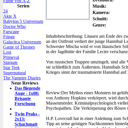
Filme von A-Z
Serien
Musik:
24
Kamera:
Akte X
Schnitt:
Babylon 5 Universum
Genre:
Doctor Who
Farscape
Inhaltsbeschreibung:
Litauen am Ende des zwe
Fringe
an der Ostfront verliert der junge Hannibal L
Galactica Universum
Schwester Mischa wird er von litauischen S
Game of Thrones
in der Jagdhütte der Familie Lecter verschan
Lost
Primeval
Von russischen Truppen umzingelt, sind alle 
Stargate
sie schließlich zum Äußersten. Hannibals Sc
Star Trek
Krieges sinnt der traumatisierte Hannibal auf
Supernatural
The Vampire Diaries
Neue Reviews
Das fliegende
Review:
Der Mythos eines Monsters ist gelüft
Auge - 1x08:
von Anthony Hopkins verkörpert, wird durch
Brisante
Massenmörder. Kriminalpsychologisch vielleich
Forschung
Psychopathen. Die Verkörperung des Bösen w
Twin Peaks -
H.P. Lovecraft hat in einer Anleitung zum S
2x13:
Tipp an seine geistigen Nachkommen hinterlas
Schachmatt