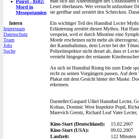
man sich auf Andeutungen des Unfassbaren b
Poirot - 8x02:
Leser überlassen. Wer versucht unfassbare Di
Mord in
sie greifbar und zerstört den Schrecken. Dara
Mesopotamien
Intern
Ein wichtiger Teil des Hannibal Lecter Myth
Impressum
Erläuterung zerstört diesen Mythos. Hat Hann
Datenschutz
verspeist, weil er durch Misstöne eine Symph
Team
Morde erscheinen nicht mehr als überzogene, 
Jobs
der Kannibalismus, dem Lecter bei der Tötung 
Suche
Polizeiinspektor nicht derart ab, dass er Lec
versteht hingegen der erstaunte Kinobesucher
An sich ist Hannibal Rising bis zum Ende sp
recht zu seinen Vorgängern passen. Auf dem
Plakat mit dem Gesicht hinter der Maske. Do
erkennen.
Darsteller:
Gaspard Ulliel Hannibal Lecter, 
Kolnas, Dominic West Inspektor Popil, Richa
Marevich Grentz, Richard Leaf Vater Lecter,
Kino-Start (Deutschland):
15.02.2007
Kino-Start (USA):
09.02.2007
Laufzeit:
122 Minuten