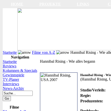
HOME
PROJEKTE
LINKS
C
Startseite
Filme von A-Z
Hannibal Rising - Wie all
Navigation
Hannibal Rising - Wie alles begann
Startseite
Reviews
Kolumnen & Specials
Gewinnspiele
Hannibal Rising - Wie
(Hannibal Rising,
TV-Planer
Interviews
News-Archiv
Studio/Verleih:
Regie:
Produzenten:
Filme
Drehbuch: