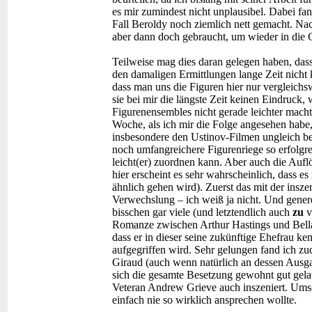
es mir zumindest nicht unplausibel. Dabei fan
Fall Beroldy noch ziemlich nett gemacht. Na
aber dann doch gebraucht, um wieder in die 
Teilweise mag dies daran gelegen haben, das
den damaligen Ermittlungen lange Zeit nicht k
dass man uns die Figuren hier nur vergleichsw
sie bei mir die längste Zeit keinen Eindruck,
Figurenensembles nicht gerade leichter machte
Woche, als ich mir die Folge angesehen habe, 
insbesondere den Ustinov-Filmen ungleich bes
noch umfangreichere Figurenriege so erfolgrei
leicht(er) zuordnen kann. Aber auch die Auf
hier erscheint es sehr wahrscheinlich, dass
ähnlich gehen wird). Zuerst das mit der insz
Verwechslung – ich weiß ja nicht. Und gener
bisschen gar viele (und letztendlich auch
zu
v
Romanze zwischen Arthur Hastings und Bella
dass er in dieser seine zukünftige Ehefrau k
aufgegriffen wird. Sehr gelungen fand ich z
Giraud (auch wenn natürlich an dessen Ausgan
sich die gesamte Besetzung gewohnt gut gelau
Veteran Andrew Grieve auch inszeniert. Umso
einfach nie so wirklich ansprechen wollte.