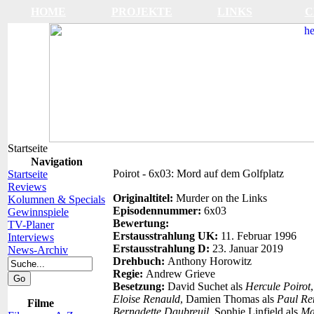
HOME
PROJEKTE
LINKS
C
Startseite
Navigation
Poirot - 6x03: Mord auf dem Golfplatz
Startseite
Reviews
Originaltitel:
Murder on the Links
Kolumnen & Specials
Episodennummer:
6x03
Gewinnspiele
Bewertung:
TV-Planer
Erstausstrahlung UK:
11. Februar 1996
Interviews
Erstausstrahlung D:
23. Januar 2019
News-Archiv
Drehbuch:
Anthony Horowitz
Regie:
Andrew Grieve
Besetzung:
David Suchet als
Hercule Poirot
Eloise Renauld
, Damien Thomas als
Paul Re
Filme
Bernadette Daubreuil
, Sophie Linfield als
Ma