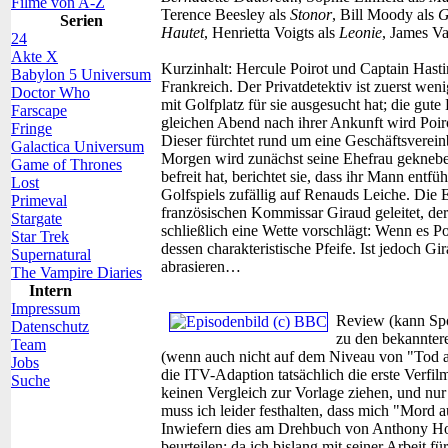
Filme von A-Z
Terence Beesley als
Stonor
, Bill Moody als
G
Serien
Hautet
, Henrietta Voigts als
Leonie
, James V
24
Akte X
Kurzinhalt:
Hercule Poirot und Captain Hasti
Babylon 5 Universum
Frankreich. Der Privatdetektiv ist zuerst weni
Doctor Who
mit Golfplatz für sie ausgesucht hat; die gu
Farscape
gleichen Abend nach ihrer Ankunft wird Po
Fringe
Dieser fürchtet rund um eine Geschäftsvere
Galactica Universum
Morgen wird zunächst seine Ehefrau geknebe
Game of Thrones
befreit hat, berichtet sie, dass ihr Mann ent
Lost
Golfspiels zufällig auf Renauds Leiche. Die
Primeval
französischen Kommissar Giraud geleitet, de
Stargate
schließlich eine Wette vorschlägt: Wenn es Po
Star Trek
dessen charakteristische Pfeife. Ist jedoch Gi
Supernatural
abrasieren…
The Vampire Diaries
Intern
Impressum
Review (kann Spoi
Datenschutz
zu den bekannter
Team
(wenn auch nicht auf dem Niveau von "Tod a
Jobs
die ITV-Adaption tatsächlich die erste Verfi
Suche
keinen Vergleich zur Vorlage ziehen, und nur
muss ich leider festhalten, dass mich "Mord a
Inwiefern dies am Drehbuch von Anthony Hor
beurteilen; da ich bislang mit seiner Arbeit f