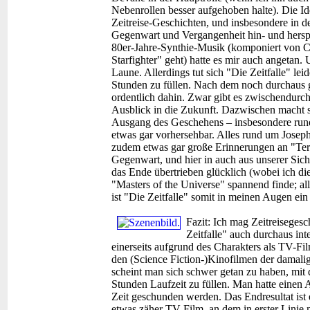
Nebenrollen besser aufgehoben halte). Die Id
Zeitreise-Geschichten, und insbesondere in de
Gegenwart und Vergangenheit hin- und hersprin
80er-Jahre-Synthie-Musik (komponiert von Cr
Starfighter" geht) hatte es mir auch anget
Laune. Allerdings tut sich "Die Zeitfalle" lei
Stunden zu füllen. Nach dem noch durchaus ge
ordentlich dahin. Zwar gibt es zwischendur
Ausblick in die Zukunft. Dazwischen macht 
Ausgang des Geschehens – insbesondere ru
etwas gar vorhersehbar. Alles rund um Josep
zudem etwas gar große Erinnerungen an "Term
Gegenwart, und hier in auch aus unserer Sicht
das Ende übertrieben glücklich (wobei ich die
"Masters of the Universe" spannend finde; aller
ist "Die Zeitfalle" somit in meinen Augen ei
Fazit:
Ich mag Zeitreisegesch
Zeitfalle" auch durchaus int
einerseits aufgrund des Charakters als TV-Fi
den (Science Fiction-)Kinofilmen der damalige
scheint man sich schwer getan zu haben, mit
Stunden Laufzeit zu füllen. Man hatte einen
Zeit geschunden werden. Das Endresultat ist e
etwas zäher TV-Film, an dem in erster Linie 