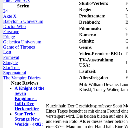
Filme von A-Z
Studio/Verleih:
F
Serien
Regie:
M
24
Produzenten:
U
Akte X
Babylon 5 Universum
Drehbuch:
B
Doctor Who
Filmmusik:
C
Farscape
Kamera:
H
Fringe
Schnitt:
C
Galactica Universum
Game of Thrones
Genre:
S
Lost
Video-Premiere BRD:
D
Primeval
TV-Ausstrahlung
Stargate
1
USA:
Star Trek
Laufzeit:
1
Supernatural
Altersfreigabe:
F
The Vampire Diaries
Neue Reviews
Mit:
William Devane, Laure
A Knight of the
Kinski, Tracey Walter, Jam
Seven
Kingdoms -
1x01: Der
Kurzinhalt:
Der Geschichtsprofessor Scott Mc
Heckenritter
Eines Tages besucht er mit einem Freund eine
Star Trek:
versteigert wird. Die beiden bieten auf eine Ki
Strange New
anderem ein Foto. Als er dieses näher betrach
Worlds - 4x02:
eine 357er Magnum in der Hand hält. Eine Waf