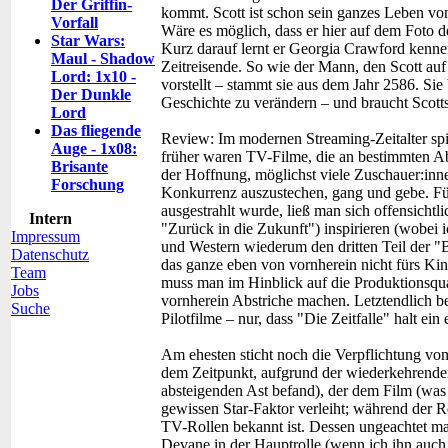
Der Griffin-
kommt. Scott ist schon sein ganzes Leben von 
Vorfall
Wäre es möglich, dass er hier auf dem Foto d
Star Wars:
Kurz darauf lernt er Georgia Crawford kennen. 
Maul - Shadow
Zeitreisende. So wie der Mann, den Scott auf
Lord: 1x10 -
vorstellt – stammt sie aus dem Jahr 2586. Sie 
Der Dunkle
Geschichte zu verändern – und braucht Scott
Lord
Das fliegende
Review:
Im modernen Streaming-Zeitalter spi
Auge - 1x08:
früher waren TV-Filme, die an bestimmten Ab
Brisante
der Hoffnung, möglichst viele Zuschauer:inn
Forschung
Konkurrenz auszustechen, gang und gebe. Fü
ausgestrahlt wurde, ließ man sich offensichtl
Intern
"Zurück in die Zukunft") inspirieren (wobei i
Impressum
und Western wiederum den dritten Teil der 
Datenschutz
das ganze eben von vornherein nicht fürs Ki
Team
muss man im Hinblick auf die Produktionsqua
Jobs
vornherein Abstriche machen. Letztendlich b
Suche
Pilotfilme – nur, dass "Die Zeitfalle" halt ei
Am ehesten sticht noch die Verpflichtung von
dem Zeitpunkt, aufgrund der wiederkehrenden
absteigenden Ast befand), der dem Film (wa
gewissen Star-Faktor verleiht; während der 
TV-Rollen bekannt ist. Dessen ungeachtet mac
Devane in der Hauptrolle (wenn ich ihn auch 