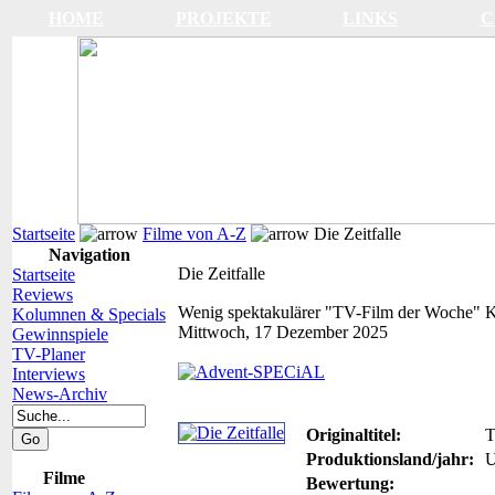
HOME
PROJEKTE
LINKS
C
Startseite
Filme von A-Z
Die Zeitfalle
Navigation
Die Zeitfalle
Startseite
Reviews
Wenig spektakulärer "TV-Film der Woche"
K
Kolumnen & Specials
Mittwoch, 17 Dezember 2025
Gewinnspiele
TV-Planer
Interviews
News-Archiv
Originaltitel:
T
Produktionsland/jahr:
U
Filme
Bewertung: