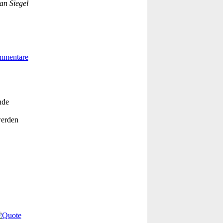
an Siegel
nde
werden