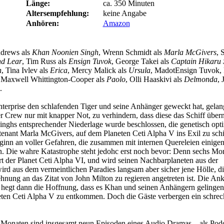
Länge:
ca. 350 Minuten
Altersempfehlung:
keine Angabe
Anhören:
Amazon
drews als
Khan Noonien Singh
, Wrenn Schmidt als
Marla McGivers
, 
nd Lear
, Tim Russ als
Ensign Tuvok
, George Takei als
Captain Hikaru 
n
, Tina Ivlev als
Erica
, Mercy Malick als
Ursula
, MadotEnsign Tuvok, 
 Maxwell Whittington-Cooper als
Paolo
, Olli Haaskivi als
Delmonda
, 
.
erprise den schlafenden Tiger und seine Anhänger geweckt hat, gelan
r Crew nur mit knapper Not, zu verhindern, dass diese das Schiff übe
ghs entsprechender Niederlage wurde beschlossen, die genetisch opti
enant Marla McGivers, auf dem Planeten Ceti Alpha V ins Exil zu sch
ginn an voller Gefahren, die zusammen mit internen Quereleien einige
n. Die wahre Katastrophe steht jedohc erst noch bevor: Denn sechs Mo
rt der Planet Ceti Alpha VI, und wird seinen Nachbarplaneten aus der
rd aus dem vermeintlichen Paradies langsam aber sicher jene Hölle, d
nung an das Zitat von John Milton zu regieren angetreten ist. Die An
hegt dann die Hoffnung, dass es Khan und seinen Anhängern gelingen
ten Ceti Alpha V zu entkommen. Doch die Gäste verbergen ein schrec
n Monaten sind insgesamt neun Episoden eines Audio Dramas – als Podc