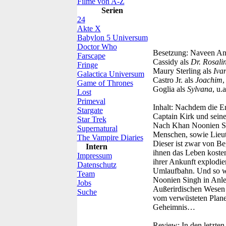
Filme von A-Z
Serien
24
Akte X
Babylon 5 Universum
Doctor Who
Besetzung:
Naveen An
Farscape
Cassidy als
Dr. Rosali
Fringe
Maury Sterling als
Iva
Galactica Universum
Castro Jr. als
Joachim
,
Game of Thrones
Goglia als
Sylvana
, u.a
Lost
Primeval
Inhalt:
Nachdem die Ent
Stargate
Captain Kirk und seine
Star Trek
Nach Khan Noonien Sin
Supernatural
Menschen, sowie Lieut
The Vampire Diaries
Dieser ist zwar von Be
Intern
ihnen das Leben koste
Impressum
ihrer Ankunft explodie
Datenschutz
Umlaufbahn. Und so wi
Team
Noonien Singh in Anleh
Jobs
Außerirdischen Wesen 
Suche
vom verwüsteten Plane
Geheimnis…
Review:
In den letzte