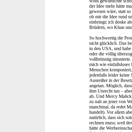
wohl gewünschte schoc
der Idee mehr hätte m
gewesen wäre, statt so 
ob mir die Idee rund um
einbringt; ich denke a
Brüdern, wo Khan und di
So hochwertig die Prod
nicht glücklich. Das b
in den USA, und habe 
oder die völlig überz
vollbrünstig intoniert
mich wie einfallsloses
Menschen komponiert, 
jedenfalls leider kein
Ausreißer in der Beset
angetan. Möglich, dass
ihm Unrecht tun – aber 
ab. Und Mercy Malick w
zu nah an jener von Wr
manchmal, da redet Mar
handelt). Vor allem ab
natürlich, dass sich so
rechnen muss; weil der
hätte die Werbeeinscha