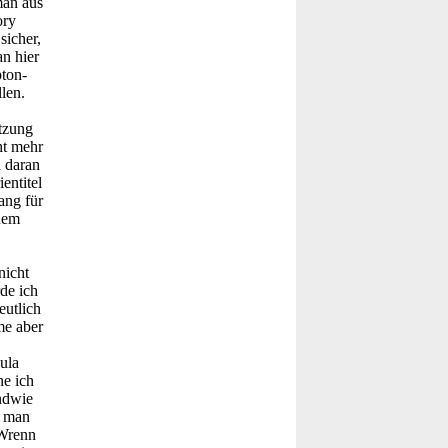
man aus
ory
sicher,
an hier
pton-
len.
tzung
ht mehr
 daran
entitel
ang für
inem
nicht
de ich
eutlich
me aber
ula
he ich
endwie
r man
 Wrenn