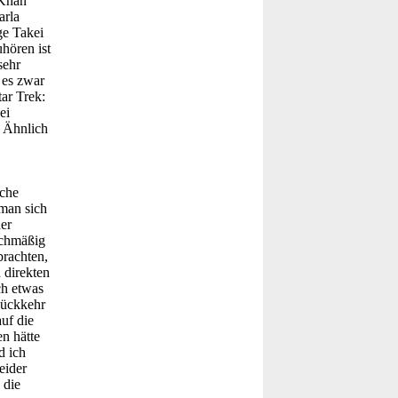
 Khan
arla
ge Takei
hören ist
sehr
 es zwar
ar Trek:
ei
 Ähnlich
sche
 man sich
er
ichmäßig
brachten,
 direkten
ch etwas
Rückkehr
uf die
n hätte
d ich
eider
 die