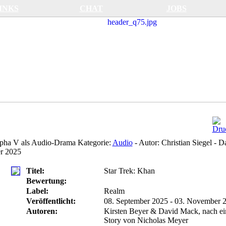
INKS
CHAT
JOBS
lpha V als Audio-Drama
Kategorie:
Audio
-
Autor:
Christian Siegel
-
D
r 2025
Titel:
Star Trek: Khan
Bewertung:
Label:
Realm
Veröffentlicht:
08. September 2025 - 03. November 
Autoren:
Kirsten Beyer & David Mack, nach ei
Story von Nicholas Meyer