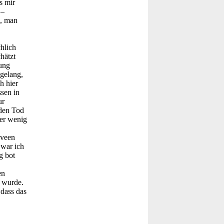
s mir
 –
e, man
hlich
hätzt
gung
 gelang,
h hier
ssen in
ur
 den Tod
ber wenig
aveen
 war ich
g bot
en
n wurde.
dass das