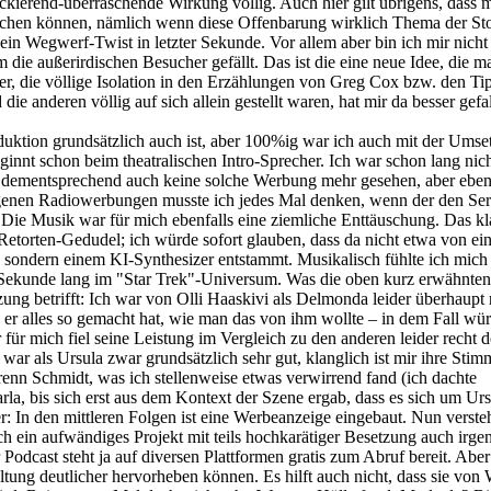
kierend-überraschende Wirkung völlig. Auch hier gilt übrigens, dass 
achen können, nämlich wenn diese Offenbarung wirklich Thema der St
ein Wegwerf-Twist in letzter Sekunde. Vor allem aber bin ich mir nicht 
 die außerirdischen Besucher gefällt. Das ist die eine neue Idee, die m
ber, die völlige Isolation in den Erzählungen von Greg Cox bzw. den Ti
e anderen völlig auf sich allein gestellt waren, hat mir da besser gefal
uktion grundsätzlich auch ist, aber 100%ig war ich auch mit der Umse
eginnt schon beim theatralischen Intro-Sprecher. Ich war schon lang nic
dementsprechend auch keine solche Werbung mehr gesehen, aber eben
ogenen Radiowerbungen musste ich jedes Mal denken, wenn der den Seri
e. Die Musik war für mich ebenfalls eine ziemliche Enttäuschung. Das kl
 Retorten-Gedudel; ich würde sofort glauben, dass da nicht etwa von e
sondern einem KI-Synthesizer entstammt. Musikalisch fühlte ich mich
e Sekunde lang im "Star Trek"-Universum. Was die oben kurz erwähnten
zung betrifft: Ich war von Olli Haaskivi als Delmonda leider überhaupt 
 er alles so gemacht hat, wie man das von ihm wollte – in dem Fall wür
für mich fiel seine Leistung im Vergleich zu den anderen leider recht d
ar als Ursula zwar grundsätzlich sehr gut, klanglich ist mir ihre Stim
enn Schmidt, was ich stellenweise etwas verwirrend fand (ich dachte
la, bis sich erst aus dem Kontext der Szene ergab, dass es sich um Urs
er: In den mittleren Folgen ist eine Werbeanzeige eingebaut. Nun verste
lch ein aufwändiges Projekt mit teils hochkarätiger Besetzung auch irg
 Podcast steht ja auf diversen Plattformen gratis zum Abruf bereit. Abe
ltung deutlicher hervorheben können. Es hilft auch nicht, dass sie von