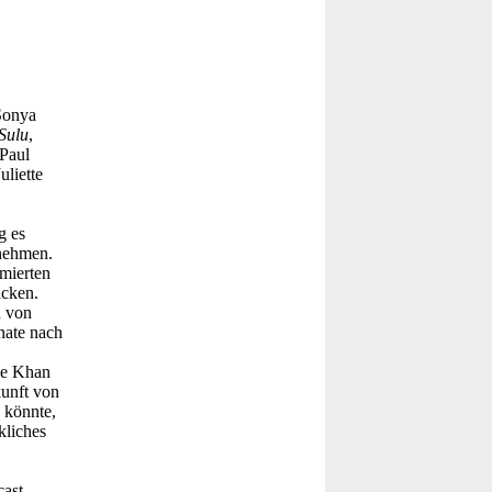
Sonya
Sulu
,
Paul
Juliette
g es
rnehmen.
mierten
icken.
n von
nate nach
ie Khan
kunft von
 könnte,
kliches
ast –