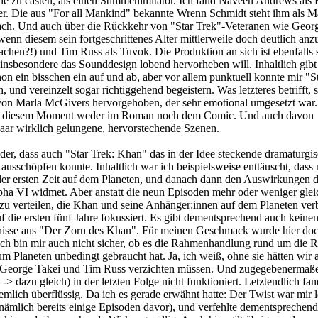
lle zu casten, als einen Stimmenimitator. Ich fand Naveen Andrews als
per. Die aus "For all Mankind" bekannte Wrenn Schmidt steht ihm als M
ch. Und auch über die Rückkehr von "Star Trek"-Veteranen wie Geor
enn diesem sein fortgeschrittenes Alter mittlerweile doch deutlich anzu
chen?!) und Tim Russ als Tuvok. Die Produktion an sich ist ebenfalls 
insbesondere das Sounddesign lobend hervorheben will. Inhaltlich gibt
 ein bisschen ein auf und ab, aber vor allem punktuell konnte mir "St
, und vereinzelt sogar richtiggehend begeistern. Was letzteres betrifft, s
von Marla McGivers hervorgehoben, der sehr emotional umgesetzt war.
bei diesem Moment weder im Roman noch dem Comic. Und auch davon
aar wirklich gelungene, hervorstechende Szenen.
eider, dass auch "Star Trek: Khan" das in der Idee steckende dramaturgi
 ausschöpfen konnte. Inhaltlich war ich beispielsweise enttäuscht, dass
der ersten Zeit auf dem Planeten, und danach dann den Auswirkungen d
pha VI widmet. Aber anstatt die neun Episoden mehr oder weniger gle
 zu verteilen, die Khan und seine Anhänger:innen auf dem Planeten ver
uf die ersten fünf Jahre fokussiert. Es gibt dementsprechend auch keinen
nisse aus "Der Zorn des Khan". Für meinen Geschmack wurde hier do
Ich bin mir auch nicht sicher, ob es die Rahmenhandlung rund um die 
m Planeten unbedingt gebraucht hat. Ja, ich weiß, ohne sie hätten wir a
on George Takei und Tim Russ verzichten müssen. Und zugegebenermaße
 -> dazu gleich) in der letzten Folge nicht funktioniert. Letztendlich fan
mlich überflüssig. Da ich es gerade erwähnt hatte: Der Twist war mir l
 (nämlich bereits einige Episoden davor), und verfehlte dementsprechend