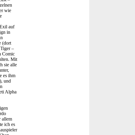
nzelnen
er wie
e
Exil auf
ign in
hn
 (dort
Tiger –
in Comic
lten. Mit
 sie alle
nter,
e es ihm
), und
en
eti Alpha
igen
rdo
 allem
e ich es
auspieler