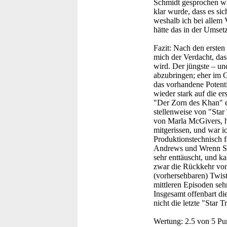
Schmidt gesprochen wir
klar wurde, dass es si
weshalb ich bei allem 
hätte das in der Umset
Fazit:
Nach den ersten 
mich der Verdacht, das
wird. Der jüngste – un
abzubringen; eher im G
das vorhandene Potenti
wieder stark auf die er
"Der Zorn des Khan" ei
stellenweise von "Star
von Marla McGivers, ha
mitgerissen, und war i
Produktionstechnisch f
Andrews und Wrenn Sch
sehr enttäuscht, und 
zwar die Rückkehr von 
(vorhersehbaren) Twist
mittleren Episoden seh
Insgesamt offenbart di
nicht die letzte "Star 
Wertung:
2.5 von 5 Pu