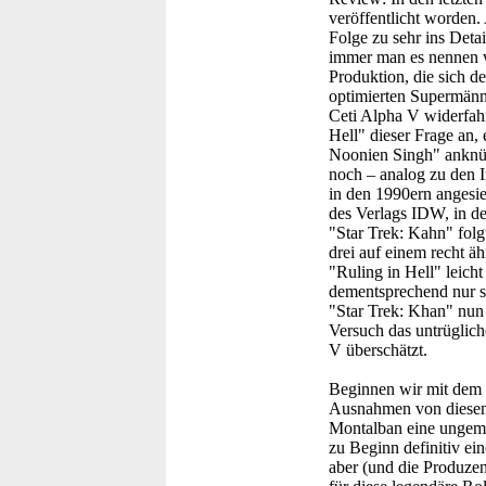
veröffentlicht worden.
Folge zu sehr ins Deta
immer man es nennen wil
Produktion, die sich 
optimierten Supermänne
Ceti Alpha V widerfahr
Hell" dieser Frage an
Noonien Singh" anknüp
noch – analog zu den I
in den 1990ern angesied
des Verlags IDW, in de
"Star Trek: Kahn" folgt
drei auf einem recht äh
"Ruling in Hell" leicht
dementsprechend nur se
"Star Trek: Khan" nun 
Versuch das untrüglich
V überschätzt.
Beginnen wir mit dem P
Ausnahmen von diesem 
Montalban eine ungeme
zu Beginn definitiv ei
aber (und die Produzen