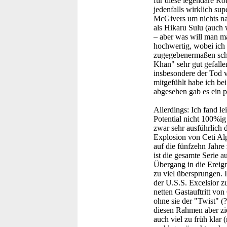
für diese legendäre Ro
jedenfalls wirklich su
McGivers um nichts na
als Hikaru Sulu (auch w
– aber was will man ma
hochwertig, wobei ich 
zugegebenermaßen schon
Khan" sehr gut gefallen
insbesondere der Tod 
mitgefühlt habe ich 
abgesehen gab es ein p
Allerdings: Ich fand l
Potential nicht 100%ig
zwar sehr ausführlich 
Explosion von Ceti Al
auf die fünfzehn Jahre
ist die gesamte Serie a
Übergang in die Ereig
zu viel übersprungen. 
der U.S.S. Excelsior zu
netten Gastauftritt v
ohne sie der "Twist" (?
diesen Rahmen aber zie
auch viel zu früh klar