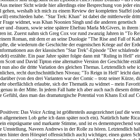
 Aus meiner Sicht würde hier allerdings eine Besprechung von jeder ei
il gehen, weshalb ich mich zu einem Review der kompletten Staffel (od
l) entschieden habe. "Star Trek: Khan" ist dabei die mittlerweile dritt
der Frage widmet, was Khan Noonien Singh und die anderen genetisch
r und -frauen, sowie seine spätere Ehefrau Marla McGivers, in ihrem 
en ist. Zuerst nahm sich Greg Cox vor rund zwanzig Jahren in "To Re
, einem Roman, mit dem er an seine Duologie "The Rise and Fall of Ka
fte, die wiederum die Geschichte der eugenischen Kriege auf der Erde
nformationen aus der klassischen "Star Trek"-Episode "Der schlafende 
elt) erzählte. Ein paar Jahre später folgte dann mit "Ruling in Hell" e
m Scott und David Tipton eine alternative Version der Geschichte erzäh
 nun also die dritte Variation des gleichen Themas. Letztendlich sehe ich
nlichen, recht durchschnittlichen Niveau; "To Reign in Hell" leicht daru
 darüber (von den drei Varianten war der Comic – trotz seiner Kürze, di
hr oberflächlich erlaubte, sich der Thematik zu widmet – mein Favorit
genau in der Mitte. In jedem Fall hatte ich aber auch nach diesem dritt
e Gefühl, dass man das dramaturgische Potential von Khans Exil auf C
ositiven: Das Voice Acting ist größtenteils ausgezeichnet (auf die wen
allgemeinen Lob gehe ich dann später noch ein). Natürlich hatte Rica
in einprägsame und markante Stimme, und ist es dementsprechend vor
ne Umstellung, Naveen Andrews in der Rolle zu hören. Letztendlich halt
ten hinter dem Hörspiel offensichtlich auch) wichtiger, einen guten Sch