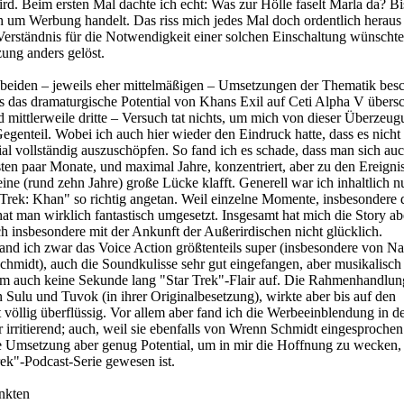
d. Beim ersten Mal dachte ich echt: Was zur Hölle faselt Marla da? Bi
ch um Werbung handelt. Das riss mich jedes Mal doch ordentlich heraus
Verständnis für die Notwendigkeit einer solchen Einschaltung wünscht
zung anders gelöst.
beiden – jeweils eher mittelmäßigen – Umsetzungen der Thematik besc
s das dramaturgische Potential von Khans Exil auf Ceti Alpha V übersc
d mittlerweile dritte – Versuch tat nichts, um mich von dieser Überzeu
egenteil. Wobei ich auch hier wieder den Eindruck hatte, dass es nicht
al vollständig auszuschöpfen. So fand ich es schade, dass man sich auc
sten paar Monate, und maximal Jahre, konzentriert, aber zu den Ereigni
ne (rund zehn Jahre) große Lücke klafft. Generell war ich inhaltlich n
 Trek: Khan" so richtig angetan. Weil einzelne Momente, insbesondere
t man wirklich fantastisch umgesetzt. Insgesamt hat mich die Story a
ch insbesondere mit der Ankunft der Außerirdischen nicht glücklich.
and ich zwar das Voice Action größtenteils super (insbesondere von N
midt), auch die Soundkulisse sehr gut eingefangen, aber musikalisch
kam auch keine Sekunde lang "Star Trek"-Flair auf. Die Rahmenhandlun
Sulu und Tuvok (in ihrer Originalbesetzung), wirkte aber bis auf den
 völlig überflüssig. Vor allem aber fand ich die Werbeeinblendung in d
r irritierend; auch, weil sie ebenfalls von Wrenn Schmidt eingesproche
e Umsetzung aber genug Potential, um in mir die Hoffnung zu wecken, 
Trek"-Podcast-Serie gewesen ist.
nkten