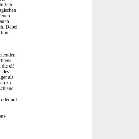
türlich
agischen
fenen
 auch –
ch. Dabei
ch in
eitenden
chtens
die elf
e des
ger als
ten zu
schland
 oder auf
ene