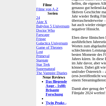
helfen, die eigenen All
Filme
genauso gut heilend-ka
Filme von A-Z
fiktiven Geschichte ma
Serien
Jahr wieder fleißig Fi
24
überraschenderweise – 
Akte X
hat auch wieder einiges
Babylon 5 Universum
negativer Hinsicht.
Doctor Who
Farscape
Eben diese filmischen 
Fringe
ausführlichen Jahresrü
Galactica Universum
Worten zum abgelaufen
Game of Thrones
schlechtesten Leistung
Lost
besten Momente des Fi
Primeval
Jahres küren. In diese 
Stargate
im Jahr davor, aber wi
Star Trek
können. Dabei gilt wie
Supernatural
und/oder Österreich – 
The Vampire Diaries
(erst-)veröffentlicht 
Neue Reviews
einem Streamingdienst
Das fliegende
Auge - 1x08:
Damit aber genug der V
Brisante
Filmjahr 2024 werfen!
Forschung
Twin Peaks -