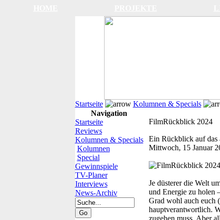
HOME
PROJEKTE
L
Startseite
Kolumnen & Specials
Navigation
FilmRückblick 2024
Startseite
Reviews
Ein Rückblick auf das 
Kolumnen & Specials
Mittwoch, 15 Januar 2
Kolumnen
Special
Gewinnspiele
TV-Planer
Je düsterer die Welt um
Interviews
und Energie zu holen 
News-Archiv
Grad wohl auch euch (so
hauptverantwortlich. W
zugehen muss. Aber all