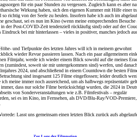
tagssorgen für ein paar Stunden zu vergessen. Zugleich kann es aber na
tharsische Wirkung haben, sich den eigenen Kummer mit Hilfe einer tr
l so richtig von der Seele zu heulen. Insofern habe ich auch im abgelau
lme geschaut, sei es nun im Kino (wenn meine entsprechenden Besuche
in der Post-COVID-Zeit tendenziell rückläufig sind) oder auf der Cou
 Eindruck bei mir hinterlassen – vieles in positiver, manches jedoch au
Höhe- und Tiefpunkte des letzten Jahres will ich in meinem gewohnt
ckblick wieder Revue passieren lassen. Nach ein paar allgemeinem einl
en Filmjahr, werde ich wieder einem Blick sowohl auf die meines Era
en (zumindest, soweit sie mir untergekommen sind) werfen, und danach 
lmjahres 2024, und abschließend in einem Countdown die besten Film
Betrachtung sind insgesamt 125 Filme eingeflossen; leider deutlich weni
e ich meine immer noch ausreichend, um als halbwegs repräsentativ gel
 immer, dass nur solche Filme berücksichtigt wurden, die 2024 in Deut
abseits von Sonderveranstaltungen wie z.B. Filmfestivals – regulär
wurden, sei es im Kino, im Fernsehen, als DVD/Blu-Ray/VOD-Premiere,
.
orrede: Lasst uns gemeinsam einen letzten Blick zurück aufs abgelauf
Zur Lage der Filmnation