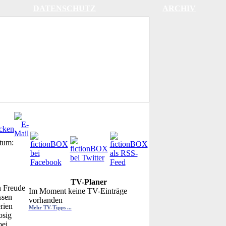
DATENSCHUTZ
ARCHIV
tum:
TV-Planer
h Freude
Im Moment keine TV-Einträge
ssen
vorhanden
rien
Mehr TV-Tipps ...
osig
bei