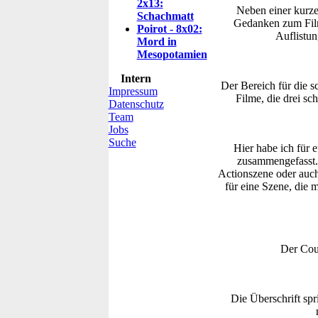
2x13:
Neben einer kurzen
Schachmatt
Gedanken zum Film
Poirot - 8x02:
Auflistun
Mord in
Mesopotamien
Intern
Der Bereich für die sc
Impressum
Filme, die drei s
Datenschutz
Team
Jobs
Suche
Hier habe ich für
zusammengefasst. 
Actionszene oder auc
für eine Szene, die 
Der Coun
Die Überschrift spr