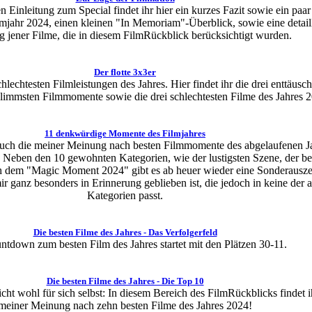
 Einleitung zum Special findet ihr hier ein kurzes Fazit sowie ein paar
jahr 2024, einen kleinen "In Memoriam"-Überblick, sowie eine detaill
g jener Filme, die in diesem FilmRückblick berücksichtigt wurden.
Der flotte 3x3er
hlechtesten Filmleistungen des Jahres. Hier findet ihr die drei enttäusc
chlimmsten Filmmomente sowie die drei schlechtesten Filme des Jahres 
11 denkwürdige Momente des Filmjahres
 euch die meiner Meinung nach besten Filmmomente des abgelaufenen J
Neben den 10 gewohnten Kategorien, wie der lustigsten Szene, der be
h dem "Magic Moment 2024" gibt es ab heuer wieder eine Sonderausz
mir ganz besonders in Erinnerung geblieben ist, die jedoch in keine der 
Kategorien passt.
Die besten Filme des Jahres - Das Verfolgerfeld
tdown zum besten Film des Jahres startet mit den Plätzen 30-11.
Die besten Filme des Jahres - Die Top 10
icht wohl für sich selbst: In diesem Bereich des FilmRückblicks findet i
meiner Meinung nach zehn besten Filme des Jahres 2024!