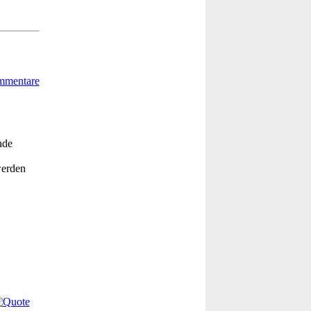
nde
werden