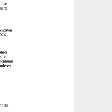
 lose
ierte
hendsten
2024.
ahres
sten
eichnung
anderen
hr die