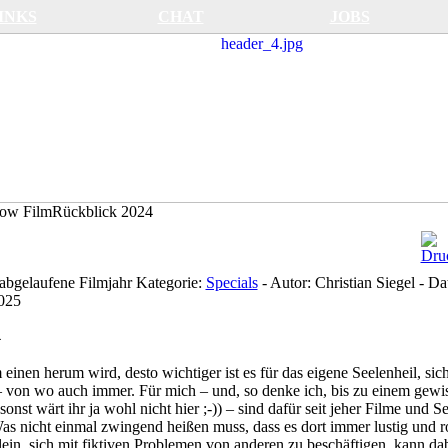
INKS
CHAT
JOBS
FilmRückblick 2024
abgelaufene Filmjahr
Kategorie:
Specials
-
Autor:
Christian Siegel
-
Da
025
 einen herum wird, desto wichtiger ist es für das eigene Seelenheil, sic
– von wo auch immer. Für mich – und, so denke ich, bis zu einem gewi
nst wärt ihr ja wohl nicht hier ;-)) – sind dafür seit jeher Filme und Se
as nicht einmal zwingend heißen muss, dass es dort immer lustig und r
ein, sich mit fiktiven Problemen von anderen zu beschäftigen, kann da