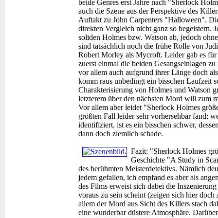
beide Genres erst Jahre nach "Sherlock Holmes
auch die Szene aus der Perspektive des Kille
Auftakt zu John Carpenters "Halloween". Die
direkten Vergleich nicht ganz so begeistern. 
soliden Holmes bzw. Watson ab, jedoch ohne 
sind tatsächlich noch die frühe Rolle von Jud
Robert Morley als Mycroft. Leider gab es für
zuerst einmal die beiden Gesangseinlagen zu 
vor allem auch aufgrund ihrer Länge doch al
komm raus unbedingt ein bisschen Laufzeit s
Charakterisierung von Holmes und Watson grun
letzterem über den nächsten Mord will zum m
Vor allem aber leidet "Sherlock Holmes größe
größten Fall leider sehr vorhersehbar fand; 
identifiziert, ist es ein bisschen schwer, des
dann doch ziemlich schade.
Fazit:
"Sherlock Holmes größt
Geschichte "A Study in Scarl
des berühmten Meisterdetektivs. Nämlich deut
jedem gefallen, ich empfand es aber als an
des Films erweist sich dabei die Inszenierung 
voraus zu sein scheint (zeigen sich hier doch
allem der Mord aus Sicht des Killers stach da
eine wunderbar düstere Atmosphäre. Darüber 