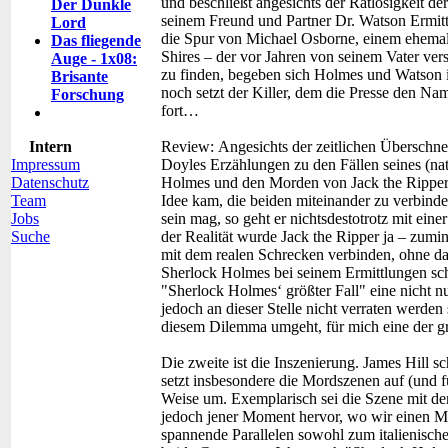
und beschließt angesichts der Ratlosigkeit de
Der Dunkle
seinem Freund und Partner Dr. Watson Ermit
Lord
die Spur von Michael Osborne, einem ehema
Das fliegende
Shires – der vor Jahren von seinem Vater ve
Auge - 1x08:
zu finden, begeben sich Holmes und Watson i
Brisante
noch setzt der Killer, dem die Presse den Na
Forschung
fort…
Intern
Review:
Angesichts der zeitlichen Überschn
Impressum
Doyles Erzählungen zu den Fällen seines (nat
Datenschutz
Holmes und den Morden von Jack the Ripper, 
Team
Idee kam, die beiden miteinander zu verbind
Jobs
sein mag, so geht er nichtsdestotrotz mit ein
Suche
der Realität wurde Jack the Ripper ja – zumind
mit dem realen Schrecken verbinden, ohne da
Sherlock Holmes bei seinem Ermittlungen sch
"Sherlock Holmes‘ größter Fall" eine nicht n
jedoch an dieser Stelle nicht verraten werden 
diesem Dilemma umgeht, für mich eine der gr
Die zweite ist die Inszenierung. James Hill 
setzt insbesondere die Mordszenen auf (und f
Weise um. Exemplarisch sei die Szene mit d
jedoch jener Moment hervor, wo wir einen Mor
spannende Parallelen sowohl zum italienisch