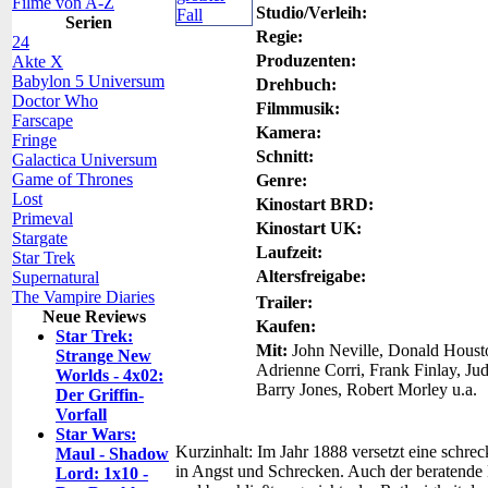
Filme von A-Z
Studio/Verleih:
Serien
Regie:
24
Produzenten:
Akte X
Babylon 5 Universum
Drehbuch:
Doctor Who
Filmmusik:
Farscape
Kamera:
Fringe
Schnitt:
Galactica Universum
Game of Thrones
Genre:
Lost
Kinostart BRD:
Primeval
Kinostart UK:
Stargate
Laufzeit:
Star Trek
Altersfreigabe:
Supernatural
The Vampire Diaries
Trailer:
Neue Reviews
Kaufen:
Star Trek:
Mit:
John Neville, Donald Housto
Strange New
Adrienne Corri, Frank Finlay, Ju
Worlds - 4x02:
Barry Jones, Robert Morley u.a.
Der Griffin-
Vorfall
Star Wars:
Kurzinhalt:
Im Jahr 1888 versetzt eine schrec
Maul - Shadow
in Angst und Schrecken. Auch der beratende 
Lord: 1x10 -