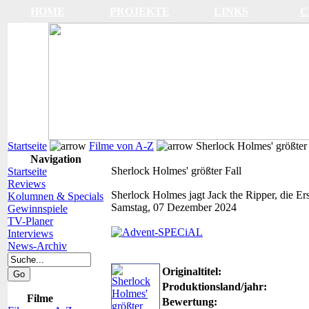
HOME
PROJEKTE
LINKS
C
Startseite
Filme von A-Z
Sherlock Holmes' größter 
Navigation
Sherlock Holmes' größter Fall
Startseite
Reviews
Sherlock Holmes jagt Jack the Ripper, die Er
Kolumnen & Specials
Samstag, 07 Dezember 2024
Gewinnspiele
TV-Planer
Interviews
News-Archiv
Originaltitel:
Produktionsland/jahr:
Filme
Bewertung: