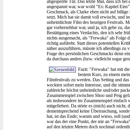
abgesperrte Tür. Das letzte Mal, dass ich bei
angespannt war, war wohl "Es: Kapitel Eins"
Geschmack, als Clarke eben nicht auf billig
setzt. Mich hat sie damit voll erwischt, und 
unheimlichste Film des heurigen Festivals. M
gar vorhersehbar war, und ja, ich gebe zu, d
Bestätigung eines Verdachts, den ich sehr frü
nichts ausgemacht, als "Frewaka" als Folge 
richtig aufdreht. Statt dieses potentiellen Kr
näher auszuführen, müsste ich allerdings zu v
Frage des persönlichen Geschmacks denn eine
da durchaus anders (bzw. vielleicht sogar ge
Fazit:
"Frewaka" hat mit die
bestem Kurs, zu einem mein
Filmfestivals zu werden. Das Setting und das 
weckten sofort mein Interesse, und die stimm
zahlreiche höchst unheimliche und/oder pac
Zusammenspiel zwischen Shoo und Peig gefall
als insbesondere im Zusammenspiel einfach 
mitgefiebert. Da störte es (mich) auch nicht,
dementsprechend keine Überraschung, sonder
hat, ist das Ende; warum und wieso, soll (und 
war das der eine Punkt, der mir an "Frewak
auf den letzten Metern doch nochmal ordentli