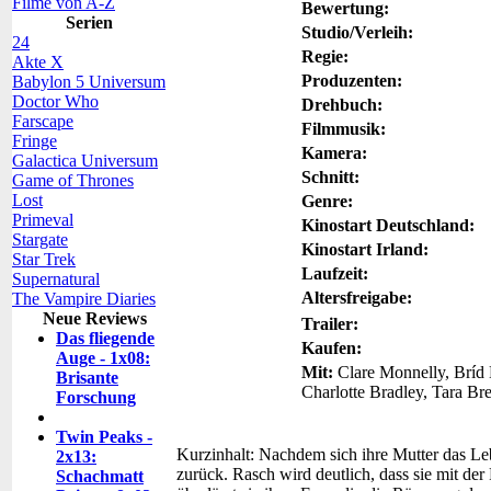
Filme von A-Z
Bewertung:
Serien
Studio/Verleih:
24
Regie:
Akte X
Produzenten:
Babylon 5 Universum
Doctor Who
Drehbuch:
Farscape
Filmmusik:
Fringe
Kamera:
Galactica Universum
Schnitt:
Game of Thrones
Lost
Genre:
Primeval
Kinostart Deutschland:
Stargate
Kinostart Irland:
Star Trek
Laufzeit:
Supernatural
Altersfreigabe:
The Vampire Diaries
Neue Reviews
Trailer:
Das fliegende
Kaufen:
Auge - 1x08:
Mit:
Clare Monnelly, Bríd N
Brisante
Charlotte Bradley, Tara Br
Forschung
Twin Peaks -
Kurzinhalt:
Nachdem sich ihre Mutter das Leb
2x13:
zurück. Rasch wird deutlich, dass sie mit d
Schachmatt