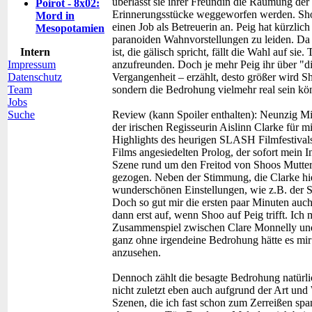
überlässt sie ihrer Freundin die Räumung der 
Poirot - 8x02:
Erinnerungsstücke weggeworfen werden. Shoo
Mord in
einen Job als Betreuerin an. Peig hat kürzlich 
Mesopotamien
paranoiden Wahnvorstellungen zu leiden. Da
Intern
ist, die gälisch spricht, fällt die Wahl auf sie
Impressum
anzufreunden. Doch je mehr Peig ihr über "di
Datenschutz
Vergangenheit – erzählt, desto größer wird Sho
Team
sondern die Bedrohung vielmehr real sein k
Jobs
Suche
Review (kann Spoiler enthalten):
Neunzig Min
der irischen Regisseurin Aislinn Clarke für
Highlights des heurigen SLASH Filmfestival
Films angesiedelten Prolog, der sofort mein 
Szene rund um den Freitod von Shoos Mutter
gezogen. Neben der Stimmung, die Clarke hier 
wunderschönen Einstellungen, wie z.B. der S
Doch so gut mir die ersten paar Minuten auch 
dann erst auf, wenn Shoo auf Peig trifft. Ich
Zusammenspiel zwischen Clare Monnelly und
ganz ohne irgendeine Bedrohung hätte es mir
anzusehen.
Dennoch zählt die besagte Bedrohung natürlic
nicht zuletzt eben auch aufgrund der Art und 
Szenen, die ich fast schon zum Zerreißen spa