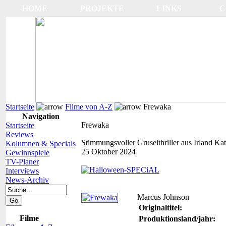
HOME
PROJEKTE
LINKS
C
Startseite
Filme von A-Z
Frewaka
Navigation
Frewaka
Startseite
Reviews
Stimmungsvoller Gruselthriller aus Irland
Kat
Kolumnen & Specials
25 Oktober 2024
Gewinnspiele
TV-Planer
Interviews
News-Archiv
Marcus Johnson
Originaltitel:
Filme
Produktionsland/jahr: