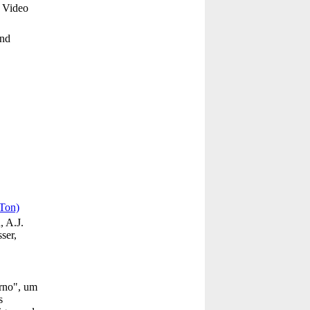
 Video
and
Ton)
, A.J.
ser,
rno", um
s