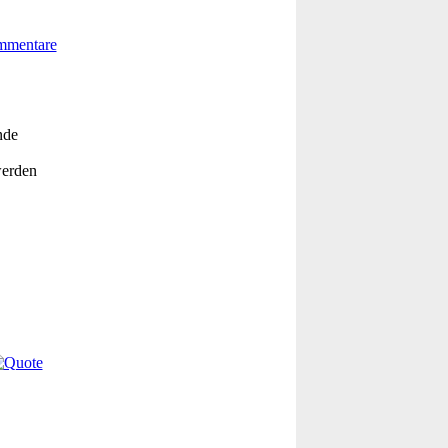
nde
werden