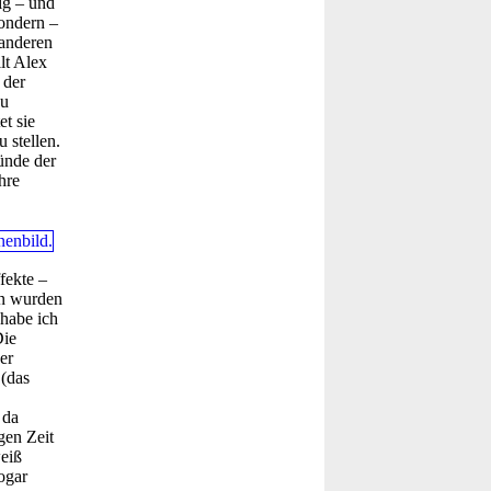
lig – und
sondern –
 anderen
lt Alex
 der
zu
t sie
 stellen.
ünde der
hre
fekte –
in wurden
 habe ich
Die
er
 (das
 da
gen Zeit
weiß
ogar