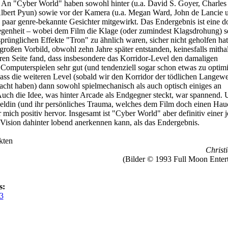
An "Cyber World" haben sowohl hinter (u.a. David S. Goyer, Charle
lbert Pyun) sowie vor der Kamera (u.a. Megan Ward, John de Lancie 
paar genre-bekannte Gesichter mitgewirkt. Das Endergebnis ist eine d
enheit – wobei dem Film die Klage (oder zumindest Klagsdrohung) se
sprünglichen Effekte "Tron" zu ähnlich waren, sicher nicht geholfen hat
großen Vorbild, obwohl zehn Jahre später entstanden, keinesfalls mithal
ren Seite fand, dass insbesondere das Korridor-Level den damaligen
Computerspielen sehr gut (und tendenziell sogar schon etwas zu optimi
 dass die weiteren Level (sobald wir den Korridor der tödlichen Langew
racht haben) dann sowohl spielmechanisch als auch optisch einiges an
uch die Idee, was hinter Arcade als Endgegner steckt, war spannend. 
Heldin (und ihr persönliches Trauma, welches dem Film doch einen Ha
r mich positiv hervor. Insgesamt ist "Cyber World" aber definitiv einer j
 Vision dahinter lobend anerkennen kann, als das Endergebnis.
kten
Christi
(Bilder © 1993 Full Moon Enter
s:
3