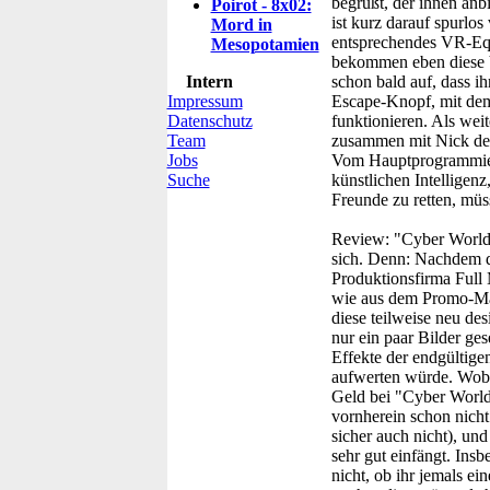
begrüßt, der ihnen anbi
Poirot - 8x02:
ist kurz darauf spurlo
Mord in
entsprechendes VR-Equ
Mesopotamien
bekommen eben diese Va
Intern
schon bald auf, dass i
Impressum
Escape-Knopf, mit dem 
Datenschutz
funktionieren. Als weit
Team
zusammen mit Nick der
Jobs
Vom Hauptprogrammierer
Suche
künstlichen Intelligenz
Freunde zu retten, mü
Review:
"Cyber World"
sich. Denn: Nachdem d
Produktionsfirma Full
wie aus dem Promo-Mat
diese teilweise neu de
nur ein paar Bilder ges
Effekte der endgültige
aufwerten würde. Wobei
Geld bei "Cyber World
vornherein schon nich
sicher auch nicht), und
sehr gut einfängt. Insb
nicht, ob ihr jemals ei