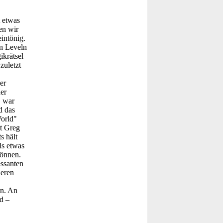
 etwas
en wir
intönig.
en Leveln
ikrätsel
zuletzt
er
der
, war
d das
World"
nt Greg
s hält
ls etwas
können.
essanten
deren
en. An
d –