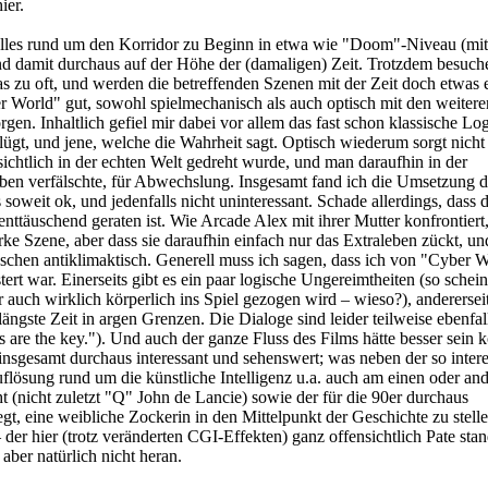
ier.
les rund um den Korridor zu Beginn in etwa wie "Doom"-Niveau (mit
nd damit durchaus auf der Höhe der (damaligen) Zeit. Trotzdem besuch
s zu oft, und werden die betreffenden Szenen mit der Zeit doch etwas e
r World" gut, sowohl spielmechanisch als auch optisch mit den weiter
en. Inhaltlich gefiel mir dabei vor allem das fast schon klassische Log
lügt, und jene, welche die Wahrheit sagt. Optisch wiederum sorgt nicht 
sichtlich in der echten Welt gedreht wurde, und man daraufhin in der
ben verfälschte, für Abwechslung. Insgesamt fand ich die Umsetzung d
 soweit ok, und jedenfalls nicht uninteressant. Schade allerdings, dass 
täuschend geraten ist. Wie Arcade Alex mit ihrer Mutter konfrontiert
rke Szene, aber dass sie daraufhin einfach nur das Extraleben zückt, un
sschen antiklimaktisch. Generell muss ich sagen, dass ich von "Cyber 
stert war. Einerseits gibt es ein paar logische Ungereimtheiten (so schei
r auch wirklich körperlich ins Spiel gezogen wird – wieso?), andererseit
ängste Zeit in argen Grenzen. Die Dialoge sind leider teilweise ebenfal
 are the key."). Und auch der ganze Fluss des Films hätte besser sein 
insgesamt durchaus interessant und sehenswert; was neben der so inter
lösung rund um die künstliche Intelligenz u.a. auch am einen oder an
 (nicht zuletzt "Q" John de Lancie) sowie der für die 90er durchaus
liegt, eine weibliche Zockerin in den Mittelpunkt der Geschichte zu stell
der hier (trotz veränderten CGI-Effekten) ganz offensichtlich Pate stan
ber natürlich nicht heran.