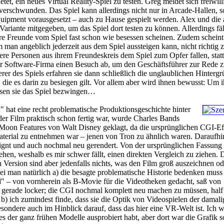
etet, ein neues Virtual Reality-Spiel zu testen. Greg meldet sich freiwil
s verschwunden. Das Spiel kann allerdings nicht nur in Arcade-Hallen, 
ipment vorausgesetzt – auch zu Hause gespielt werden. Alex und die
riante mitgegeben, um das Spiel dort testen zu können. Allerdings fäl
hre Freunde vom Spiel fast schon wie besessen scheinen. Zudem scheint
man angeblich jederzeit aus dem Spiel aussteigen kann, nicht richtig 
ere Personen aus ihrem Freundeskreis dem Spiel zum Opfer fallen, statte
 Software-Firma einen Besuch ab, um den Geschäftsführer zur Rede zu
 des Spiels erfahren sie dann schließlich die unglaublichen Hintergr
, die es darin zu besiegen gilt. Vor allem aber wird ihnen bewusst: Um i
ssen sie das Spiel bezwingen…
 hat eine recht problematische Produktionsgeschichte hinter
er Film praktisch schon fertig war, wurde Charles Bands
 Moon Features von Walt Disney geklagt, da die ursprünglichen CGI-Ef
erial zu entnehmen war – jenen von Tron zu ähnlich waren. Daraufh
signt und auch nochmal neu gerendert. Von der ursprünglichen Fassung
ehen, weshalb es mir schwer fällt, einen direkten Vergleich zu ziehen. 
n Version sind aber jedenfalls nichts, was den Film groß auszeichnen od
 man natürlich a) die besagte problematische Historie bedenken muss
" – von vornherein als B-Movie für die Videotheken gedacht, saß von
t gerade locker; die CGI nochmal komplett neu machen zu müssen, half
 b) ich zumindest finde, dass sie die Optik von Videospielen der damali
esondere auch im Hinblick darauf, dass das hier eine VR-Welt ist. Ich 
nes der ganz frühen Modelle ausprobiert habt, aber dort war die Grafik s