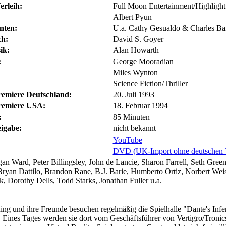
erleih:
Full Moon Entertainment/Highlight
Albert Pyun
nten:
U.a. Cathy Gesualdo & Charles B
h:
David S. Goyer
ik:
Alan Howarth
:
George Mooradian
Miles Wynton
Science Fiction/Thriller
remiere Deutschland:
20. Juli 1993
remiere USA:
18. Februar 1994
:
85 Minuten
eigabe:
nicht bekannt
YouTube
DVD (UK-Import ohne deutschen 
n Ward, Peter Billingsley, John de Lancie, Sharon Farrell, Seth Green
Bryan Dattilo, Brandon Rane, B.J. Barie, Humberto Ortiz, Norbert Weis
, Dorothy Dells, Todd Starks, Jonathan Fuller u.a.
g und ihre Freunde besuchen regelmäßig die Spielhalle "Dante's Infe
 Eines Tages werden sie dort vom Geschäftsführer von Vertigro/Tronic