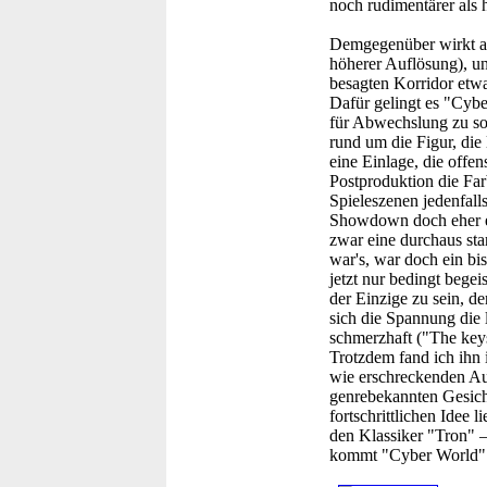
noch rudimentärer als h
Demgegenüber wirkt al
höherer Auflösung), u
besagten Korridor etwa
Dafür gelingt es "Cybe
für Abwechslung zu sorg
rund um die Figur, die 
eine Einlage, die offen
Postproduktion die Far
Spieleszenen jedenfalls
Showdown doch eher ent
zwar eine durchaus sta
war's, war doch ein bi
jetzt nur bedingt begei
der Einzige zu sein, de
sich die Spannung die l
schmerzhaft ("The keys
Trotzdem fand ich ihn 
wie erschreckenden Auf
genrebekannten Gesicht
fortschrittlichen Idee 
den Klassiker "Tron" – 
kommt "Cyber World" a