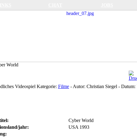
INKS
CHAT
JOBS
er World
dliches Videospiel
Kategorie:
Filme
-
Autor:
Christian Siegel
-
Datum:
itel:
Cyber World
onsland/jahr:
USA 1993
ng: