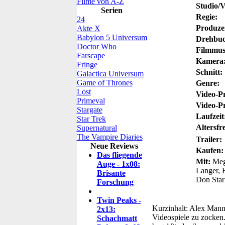
Filme von A-Z
Studio/V
Serien
Regie:
24
Produze
Akte X
Babylon 5 Universum
Drehbuc
Doctor Who
Filmmus
Farscape
Kamera
Fringe
Schnitt:
Galactica Universum
Game of Thrones
Genre:
Lost
Video-P
Primeval
Video-P
Stargate
Laufzeit
Star Trek
Altersfr
Supernatural
The Vampire Diaries
Trailer:
Neue Reviews
Kaufen:
Das fliegende
Mit:
Mega
Auge - 1x08:
Langer, 
Brisante
Don Stark
Forschung
Twin Peaks -
Kurzinhalt:
Alex Mannin
2x13:
Videospiele zu zocken.
Schachmatt